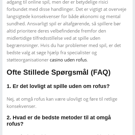
adgang til online spil, men der er betydelige risici
forbundet med disse handlinger. Det er vigtigt at overveje
langsigtede konsekvenser for både økonomi og mental
sundhed. Ansvarligt spil er altafgørende, så spillere bør
altid prioritere deres velbefindende fremfor den
midlertidige tilfredsstillelse ved at spille uden
begrænsninger. Hvis du har problemer med spil, er det
bedste valg at søge hjælp fra specialister og
støtteorganisationer
casino uden rofus
.
Ofte Stillede Spørgsmål (FAQ)
1. Er det lovligt at spille uden om rofus?
Nej, at omgå rofus kan være ulovligt og føre til retlige
konsekvenser.
2. Hvad er de bedste metoder til at omgå
rofus?