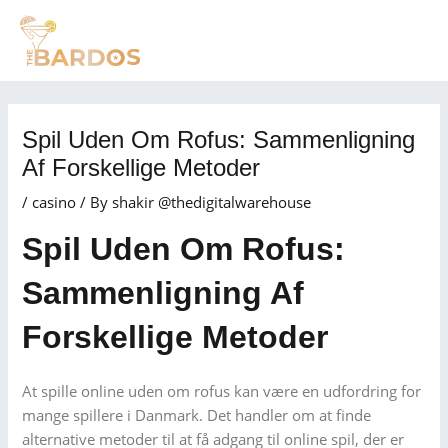
Skip
Post
MAI
to
navigation
MEN
content
Spil Uden Om Rofus: Sammenligning
Af Forskellige Metoder
/
casino
/ By
shakir @thedigitalwarehouse
Spil Uden Om Rofus:
Sammenligning Af
Forskellige Metoder
At spille online uden om rofus kan være en udfordring for
mange spillere i Danmark. Det handler om at finde
alternative metoder til at få adgang til online spil, der er