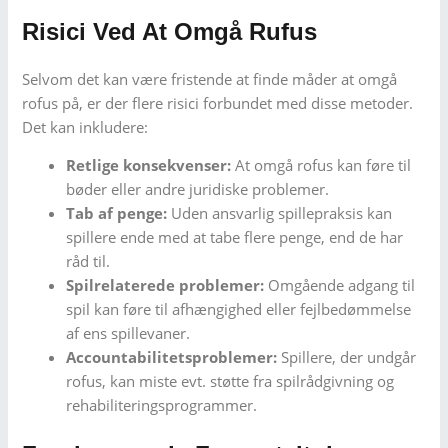
Risici Ved At Omgå Rufus
Selvom det kan være fristende at finde måder at omgå
rofus på, er der flere risici forbundet med disse metoder.
Det kan inkludere:
Retlige konsekvenser:
At omgå rofus kan føre til
bøder eller andre juridiske problemer.
Tab af penge:
Uden ansvarlig spillepraksis kan
spillere ende med at tabe flere penge, end de har
råd til.
Spilrelaterede problemer:
Omgående adgang til
spil kan føre til afhængighed eller fejlbedømmelse
af ens spillevaner.
Accountabilitetsproblemer:
Spillere, der undgår
rofus, kan miste evt. støtte fra spilrådgivning og
rehabiliteringsprogrammer.