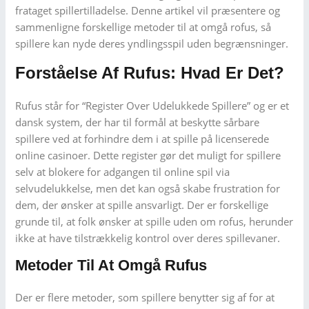
frataget spillertilladelse. Denne artikel vil præsentere og
sammenligne forskellige metoder til at omgå rofus, så
spillere kan nyde deres yndlingsspil uden begrænsninger.
Forståelse Af Rufus: Hvad Er Det?
Rufus står for “Register Over Udelukkede Spillere” og er et
dansk system, der har til formål at beskytte sårbare
spillere ved at forhindre dem i at spille på licenserede
online casinoer. Dette register gør det muligt for spillere
selv at blokere for adgangen til online spil via
selvudelukkelse, men det kan også skabe frustration for
dem, der ønsker at spille ansvarligt. Der er forskellige
grunde til, at folk ønsker at spille uden om rofus, herunder
ikke at have tilstrækkelig kontrol over deres spillevaner.
Metoder Til At Omgå Rufus
Der er flere metoder, som spillere benytter sig af for at