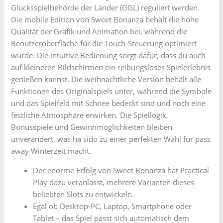
Glücksspielbehörde der Länder (GGL) reguliert werden.
Die mobile Edition von Sweet Bonanza behält die hohe
Qualität der Grafik und Animation bei, während die
Benutzeroberfläche für die Touch-Steuerung optimiert
wurde. Die intuitive Bedienung sorgt dafür, dass du auch
auf kleineren Bildschirmen ein reibungsloses Spielerlebnis
genießen kannst. Die weihnachtliche Version behält alle
Funktionen des Originalspiels unter, während die Symbole
und das Spielfeld mit Schnee bedeckt sind und noch eine
festliche Atmosphäre erwirken. Die Spiellogik,
Bonusspiele und Gewinnmöglichkeiten bleiben
unverändert, was ha sido zu einer perfekten Wahl für pass
away Winterzeit macht.
Der enorme Erfolg von Sweet Bonanza hat Practical
Play dazu veranlasst, mehrere Varianten dieses
beliebten Slots zu entwickeln.
Egal ob Desktop-PC, Laptop, Smartphone oder
Tablet – das Spiel passt sich automatisch dem