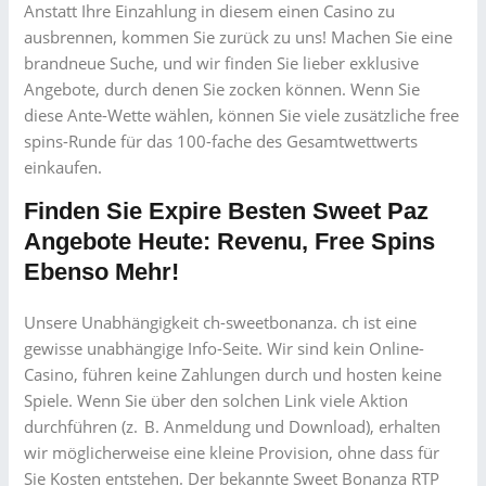
Anstatt Ihre Einzahlung in diesem einen Casino zu
ausbrennen, kommen Sie zurück zu uns! Machen Sie eine
brandneue Suche, und wir finden Sie lieber exklusive
Angebote, durch denen Sie zocken können. Wenn Sie
diese Ante-Wette wählen, können Sie viele zusätzliche free
spins-Runde für das 100-fache des Gesamtwettwerts
einkaufen.
Finden Sie Expire Besten Sweet Paz
Angebote Heute: Revenu, Free Spins
Ebenso Mehr!
Unsere Unabhängigkeit ch-sweetbonanza. ch ist eine
gewisse unabhängige Info-Seite. Wir sind kein Online-
Casino, führen keine Zahlungen durch und hosten keine
Spiele. Wenn Sie über den solchen Link viele Aktion
durchführen (z. B. Anmeldung und Download), erhalten
wir möglicherweise eine kleine Provision, ohne dass für
Sie Kosten entstehen. Der bekannte Sweet Bonanza RTP