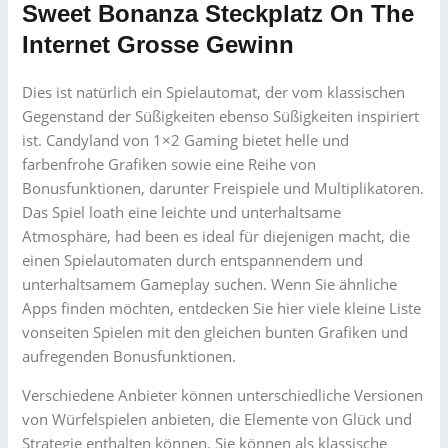
Sweet Bonanza Steckplatz On The
Internet Grosse Gewinn
Dies ist natürlich ein Spielautomat, der vom klassischen
Gegenstand der Süßigkeiten ebenso Süßigkeiten inspiriert
ist. Candyland von 1×2 Gaming bietet helle und
farbenfrohe Grafiken sowie eine Reihe von
Bonusfunktionen, darunter Freispiele und Multiplikatoren.
Das Spiel loath eine leichte und unterhaltsame
Atmosphäre, had been es ideal für diejenigen macht, die
einen Spielautomaten durch entspannendem und
unterhaltsamem Gameplay suchen. Wenn Sie ähnliche
Apps finden möchten, entdecken Sie hier viele kleine Liste
vonseiten Spielen mit den gleichen bunten Grafiken und
aufregenden Bonusfunktionen.
Verschiedene Anbieter können unterschiedliche Versionen
von Würfelspielen anbieten, die Elemente von Glück und
Strategie enthalten können. Sie können als klassische