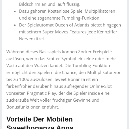
Bildschirm an und läuft flüssig.
Dazu gehören Kostenlose Spiele, Multiplikatoren
und eine sogenannte Tumbling-Funktion.
Der Spielautomat Queen of Atlantis bietet hingegen
mit seinem Super Moves Features jede Kennziffer
Nervenkitzel.
Während dieses Basisspiels können Zocker Freispiele
auslösen, wenn das Scatter-Symbol einzelne oder mehr
Vacio auf den Walzen landet. Die Tumbling-Funktion
ermöglicht den Spielern die Chance, den Multiplikator von
bis zu 100x auszulösen. Sweet Bonanza ist ein
farbenfroher darüber hinaus aufregender Online-Slot
vonseiten Pragmatic Play, der die Spieler inside eine
zuckersüße Welt voller fruchtiger Gewinne und
Bonusfunktionen entführt.
Vorteile Der Mobilen
Sweetbonanza Apps