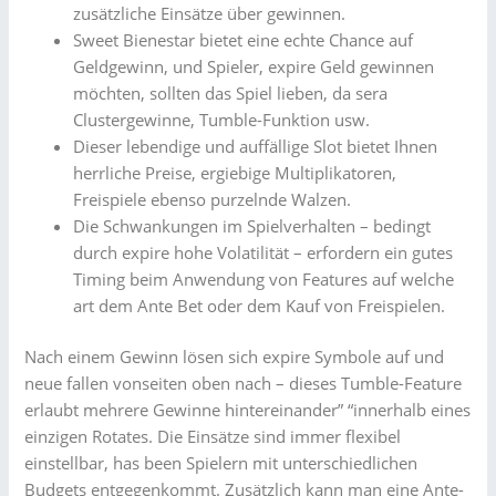
zusätzliche Einsätze über gewinnen.
Sweet Bienestar bietet eine echte Chance auf
Geldgewinn, und Spieler, expire Geld gewinnen
möchten, sollten das Spiel lieben, da sera
Clustergewinne, Tumble-Funktion usw.
Dieser lebendige und auffällige Slot bietet Ihnen
herrliche Preise, ergiebige Multiplikatoren,
Freispiele ebenso purzelnde Walzen.
Die Schwankungen im Spielverhalten – bedingt
durch expire hohe Volatilität – erfordern ein gutes
Timing beim Anwendung von Features auf welche
art dem Ante Bet oder dem Kauf von Freispielen.
Nach einem Gewinn lösen sich expire Symbole auf und
neue fallen vonseiten oben nach – dieses Tumble-Feature
erlaubt mehrere Gewinne hintereinander” “innerhalb eines
einzigen Rotates. Die Einsätze sind immer flexibel
einstellbar, has been Spielern mit unterschiedlichen
Budgets entgegenkommt. Zusätzlich kann man eine Ante-