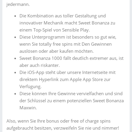
jedermann.
Die Kombination aus toller Gestaltung und
innovativer Mechanik macht Sweet Bonanza zu
einem Top-Spiel von Sensible Play.
Diese Unterprogramm ist besonders so gut wie,
wenn Sie totally free spins mit Den Gewinnen
auslösen oder aber kaufen möchten.
Sweet Bonanza 1000 fällt deutlich extremer aus, ist
aber auch riskanter.
Die iOS-App steht über unsere Internetseite mit
direktem Hyperlink zum Apple App Store zur
Verfügung.
Diese können Ihre Gewinne vervielfachen und sind
der Schlüssel zu einem potenziellen Sweet Bonanza
Maxwin.
Also, wenn Sie Ihre bonus oder free of charge spins
aufgebraucht besitzen, verzweifeln Sie nie und nimmer!