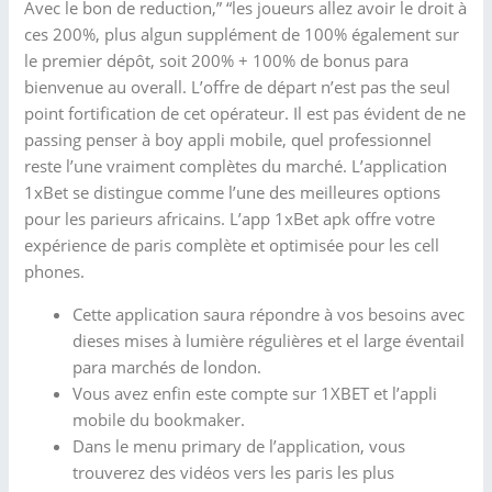
Avec le bon de reduction,” “les joueurs allez avoir le droit à
ces 200%, plus algun supplément de 100% également sur
le premier dépôt, soit 200% + 100% de bonus para
bienvenue au overall. L’offre de départ n’est pas the seul
point fortification de cet opérateur. Il est pas évident de ne
passing penser à boy appli mobile, quel professionnel
reste l’une vraiment complètes du marché. L’application
1xBet se distingue comme l’une des meilleures options
pour les parieurs africains. L’app 1xBet apk offre votre
expérience de paris complète et optimisée pour les cell
phones.
Cette application saura répondre à vos besoins avec
dieses mises à lumière régulières et el large éventail
para marchés de london.
Vous avez enfin este compte sur 1XBET et l’appli
mobile du bookmaker.
Dans le menu primary de l’application, vous
trouverez des vidéos vers les paris les plus