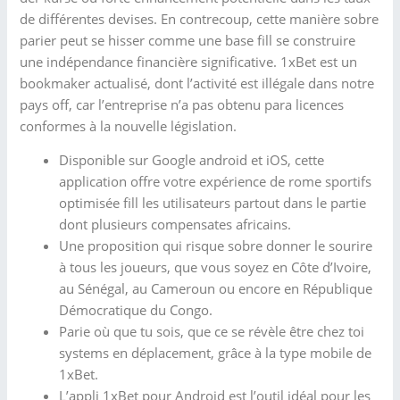
de différentes devises. En contrecoup, cette manière sobre
parier peut se hisser comme une base fill se construire
une indépendance financière significative. 1xBet est un
bookmaker actualisé, dont l’activité est illégale dans notre
pays off, car l’entreprise n’a pas obtenu para licences
conformes à la nouvelle législation.
Disponible sur Google android et iOS, cette
application offre votre expérience de rome sportifs
optimisée fill les utilisateurs partout dans le partie
dont plusieurs compensates africains.
Une proposition qui risque sobre donner le sourire
à tous les joueurs, que vous soyez en Côte d’Ivoire,
au Sénégal, au Cameroun ou encore en République
Démocratique du Congo.
Parie où que tu sois, que ce se révèle être chez toi
systems en déplacement, grâce à la type mobile de
1xBet.
L’appli 1xBet pour Android est l’outil idéal pour les