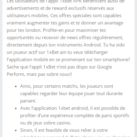
Les utilisateurs de l’appli 1xBet APK bénéficient aussi de
advertisements et de reward exclusifs réservés aux
utilisateurs mobiles. Ces offres spéciales sont capables
vraiment augmenter tes gains et te donner un avantage
pour tes london. Profite-en pour maximiser tes
opportunités ou recevoir de news offres régulièrement,
directement depuis ton instruments Android. Tu ha sido
un joueur actif sur 1xBet ain tu veux télécharger
l’application mobile en se promenant sur ton smartphone?
Sache que l’appli 1xBet n’est pas dispo sur Google
Perform, mais pas sobre souci!
Ainsi, pour certains matchs, les joueurs sont
capables regarder leur équipe jouer tout durante
pariant.
Avec l’application 1xbet android, il est possible de
profiter d’une expérience complète de paris sportifs
ou de jeux sobre casino.
Sinon, il est feasible de vous relier à votre