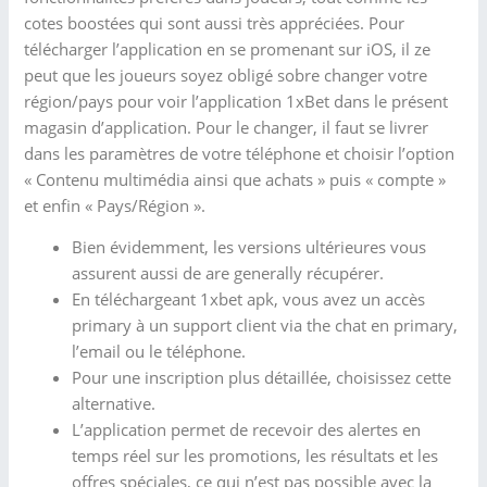
cotes boostées qui sont aussi très appréciées. Pour
télécharger l’application en se promenant sur iOS, il ze
peut que les joueurs soyez obligé sobre changer votre
région/pays pour voir l’application 1xBet dans le présent
magasin d’application. Pour le changer, il faut se livrer
dans les paramètres de votre téléphone et choisir l’option
« Contenu multimédia ainsi que achats » puis « compte »
et enfin « Pays/Région ».
Bien évidemment, les versions ultérieures vous
assurent aussi de are generally récupérer.
En téléchargeant 1xbet apk, vous avez un accès
primary à un support client via the chat en primary,
l’email ou le téléphone.
Pour une inscription plus détaillée, choisissez cette
alternative.
L’application permet de recevoir des alertes en
temps réel sur les promotions, les résultats et les
offres spéciales, ce qui n’est pas possible avec la