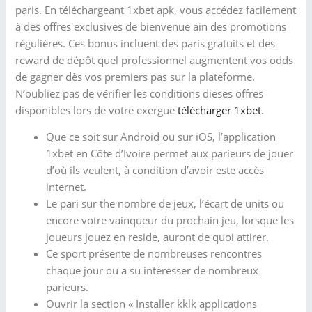
paris. En téléchargeant 1xbet apk, vous accédez facilement
à des offres exclusives de bienvenue ain des promotions
régulières. Ces bonus incluent des paris gratuits et des
reward de dépôt quel professionnel augmentent vos odds
de gagner dès vos premiers pas sur la plateforme.
N’oubliez pas de vérifier les conditions dieses offres
disponibles lors de votre exergue
télécharger 1xbet
.
Que ce soit sur Android ou sur iOS, l’application
1xbet en Côte d’Ivoire permet aux parieurs de jouer
d’où ils veulent, à condition d’avoir este accès
internet.
Le pari sur the nombre de jeux, l’écart de units ou
encore votre vainqueur du prochain jeu, lorsque les
joueurs jouez en reside, auront de quoi attirer.
Ce sport présente de nombreuses rencontres
chaque jour ou a su intéresser de nombreux
parieurs.
Ouvrir la section « Installer kklk applications