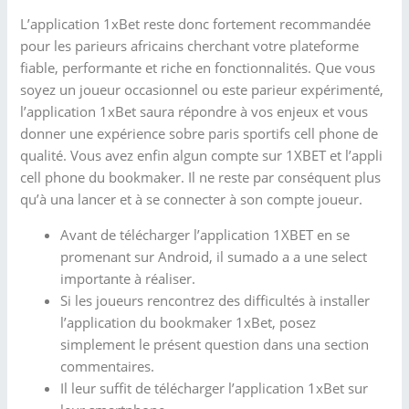
L’application 1xBet reste donc fortement recommandée
pour les parieurs africains cherchant votre plateforme
fiable, performante et riche en fonctionnalités. Que vous
soyez un joueur occasionnel ou este parieur expérimenté,
l’application 1xBet saura répondre à vos enjeux et vous
donner une expérience sobre paris sportifs cell phone de
qualité. Vous avez enfin algun compte sur 1XBET et l’appli
cell phone du bookmaker. Il ne reste par conséquent plus
qu’à una lancer et à se connecter à son compte joueur.
Avant de télécharger l’application 1XBET en se
promenant sur Android, il sumado a a une select
importante à réaliser.
Si les joueurs rencontrez des difficultés à installer
l’application du bookmaker 1xBet, posez
simplement le présent question dans una section
commentaires.
Il leur suffit de télécharger l’application 1xBet sur