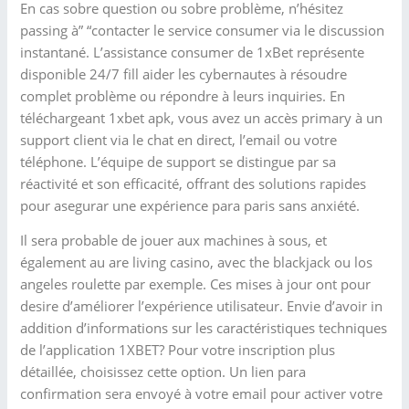
En cas sobre question ou sobre problème, n’hésitez
passing à” “contacter le service consumer via le discussion
instantané. L’assistance consumer de 1xBet représente
disponible 24/7 fill aider les cybernautes à résoudre
complet problème ou répondre à leurs inquiries. En
téléchargeant 1xbet apk, vous avez un accès primary à un
support client via le chat en direct, l’email ou votre
téléphone. L’équipe de support se distingue par sa
réactivité et son efficacité, offrant des solutions rapides
pour asegurar une expérience para paris sans anxiété.
Il sera probable de jouer aux machines à sous, et
également au are living casino, avec the blackjack ou los
angeles roulette par exemple. Ces mises à jour ont pour
desire d’améliorer l’expérience utilisateur. Envie d’avoir in
addition d’informations sur les caractéristiques techniques
de l’application 1XBET? Pour votre inscription plus
détaillée, choisissez cette option. Un lien para
confirmation sera envoyé à votre email pour activer votre