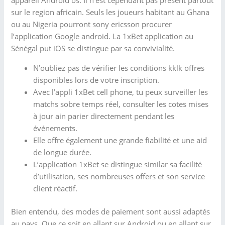
appareil Android os. Il n’est cependant pas présent partout
sur le region africain. Seuls les joueurs habitant au Ghana
ou au Nigeria pourront sony ericsson procurer
l’application Google android. La 1xBet application au
Sénégal put iOS se distingue par sa convivialité.
N’oubliez pas de vérifier les conditions kklk offres
disponibles lors de votre inscription.
Avec l’appli 1xBet cell phone, tu peux surveiller les
matchs sobre temps réel, consulter les cotes mises
à jour ain parier directement pendant les
événements.
Elle offre également une grande fiabilité et une aid
de longue durée.
L’application 1xBet se distingue similar sa facilité
d’utilisation, ses nombreuses offers et son service
client réactif.
Bien entendu, des modes de paiement sont aussi adaptés
au pays. Que ce soit en allant sur Android ou en allant sur