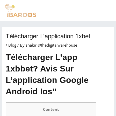
Skip
Post
MAI
to
navigation
MEN
content
Télécharger L’application 1xbet
/
Blog
/ By
shakir @thedigitalwarehouse
Télécharger L’app
1xbbet? Avis Sur
L’application Google
Android Ios”
Content