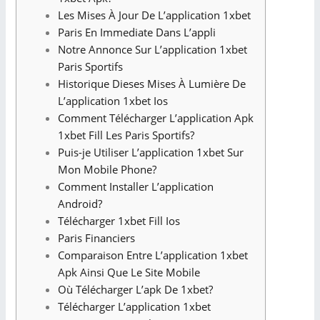
Les Mises À Jour De L’application 1xbet
Paris En Immediate Dans L’appli
Notre Annonce Sur L’application 1xbet
Paris Sportifs
Historique Dieses Mises À Lumière De
L’application 1xbet Ios
Comment Télécharger L’application Apk
1xbet Fill Les Paris Sportifs?
Puis-je Utiliser L’application 1xbet Sur
Mon Mobile Phone?
Comment Installer L’application
Android?
Télécharger 1xbet Fill Ios
Paris Financiers
Comparaison Entre L’application 1xbet
Apk Ainsi Que Le Site Mobile
Où Télécharger L’apk De 1xbet?
Télécharger L’application 1xbet