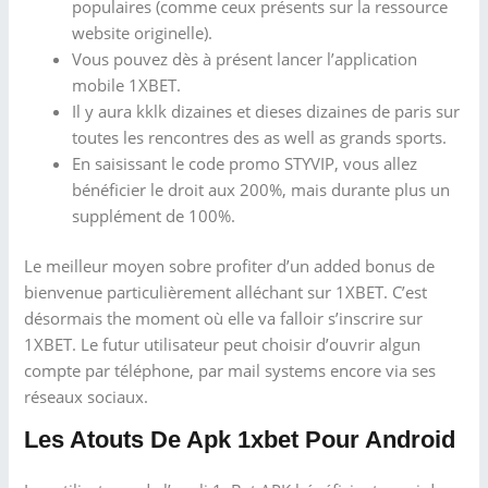
populaires (comme ceux présents sur la ressource
website originelle).
Vous pouvez dès à présent lancer l’application
mobile 1XBET.
Il y aura kklk dizaines et dieses dizaines de paris sur
toutes les rencontres des as well as grands sports.
En saisissant le code promo STYVIP, vous allez
bénéficier le droit aux 200%, mais durante plus un
supplément de 100%.
Le meilleur moyen sobre profiter d’un added bonus de
bienvenue particulièrement alléchant sur 1XBET. C’est
désormais the moment où elle va falloir s’inscrire sur
1XBET. Le futur utilisateur peut choisir d’ouvrir algun
compte par téléphone, par mail systems encore via ses
réseaux sociaux.
Les Atouts De Apk 1xbet Pour Android