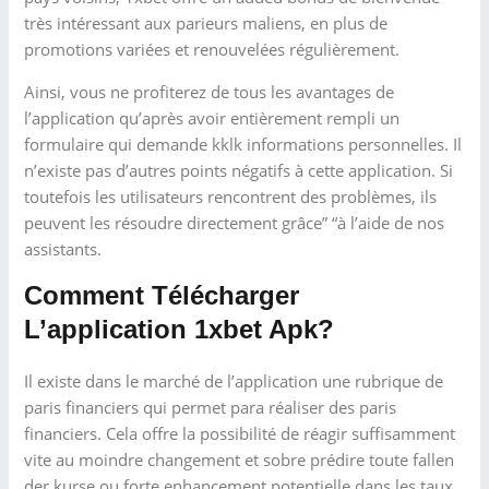
très intéressant aux parieurs maliens, en plus de
promotions variées et renouvelées régulièrement.
Ainsi, vous ne profiterez de tous les avantages de
l’application qu’après avoir entièrement rempli un
formulaire qui demande kklk informations personnelles. Il
n’existe pas d’autres points négatifs à cette application. Si
toutefois les utilisateurs rencontrent des problèmes, ils
peuvent les résoudre directement grâce” “à l’aide de nos
assistants.
Comment Télécharger
L’application 1xbet Apk?
Il existe dans le marché de l’application une rubrique de
paris financiers qui permet para réaliser des paris
financiers. Cela offre la possibilité de réagir suffisamment
vite au moindre changement et sobre prédire toute fallen
der kurse ou forte enhancement potentielle dans les taux