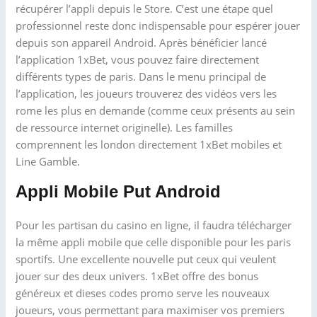
récupérer l’appli depuis le Store. C’est une étape quel
professionnel reste donc indispensable pour espérer jouer
depuis son appareil Android. Après bénéficier lancé
l’application 1xBet, vous pouvez faire directement
différents types de paris. Dans le menu principal de
l’application, les joueurs trouverez des vidéos vers les
rome les plus en demande (comme ceux présents au sein
de ressource internet originelle). Les familles
comprennent les london directement 1xBet mobiles et
Line Gamble.
Appli Mobile Put Android
Pour les partisan du casino en ligne, il faudra télécharger
la même appli mobile que celle disponible pour les paris
sportifs. Une excellente nouvelle put ceux qui veulent
jouer sur des deux univers. 1xBet offre des bonus
généreux et dieses codes promo serve les nouveaux
joueurs, vous permettant para maximiser vos premiers