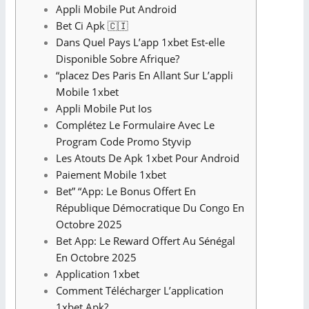
Appli Mobile Put Android
Bet Ci Apk 🇨🇮
Dans Quel Pays L’app 1xbet Est-elle
Disponible Sobre Afrique?
“placez Des Paris En Allant Sur L’appli
Mobile 1xbet
Appli Mobile Put Ios
Complétez Le Formulaire Avec Le
Program Code Promo Styvip
Les Atouts De Apk 1xbet Pour Android
Paiement Mobile 1xbet
Bet” “App: Le Bonus Offert En
République Démocratique Du Congo En
Octobre 2025
Bet App: Le Reward Offert Au Sénégal
En Octobre 2025
Application 1xbet
Comment Télécharger L’application
1xbet Apk?