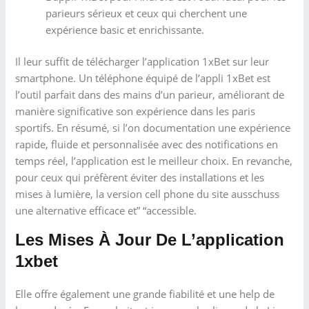
parieurs sérieux et ceux qui cherchent une
expérience basic et enrichissante.
Il leur suffit de télécharger l’application 1xBet sur leur
smartphone. Un téléphone équipé de l’appli 1xBet est
l’outil parfait dans des mains d’un parieur, améliorant de
manière significative son expérience dans les paris
sportifs. En résumé, si l’on documentation une expérience
rapide, fluide et personnalisée avec des notifications en
temps réel, l’application est le meilleur choix. En revanche,
pour ceux qui préfèrent éviter des installations et les
mises à lumière, la version cell phone du site ausschuss
une alternative efficace et” “accessible.
Les Mises À Jour De L’application
1xbet
Elle offre également une grande fiabilité et une help de