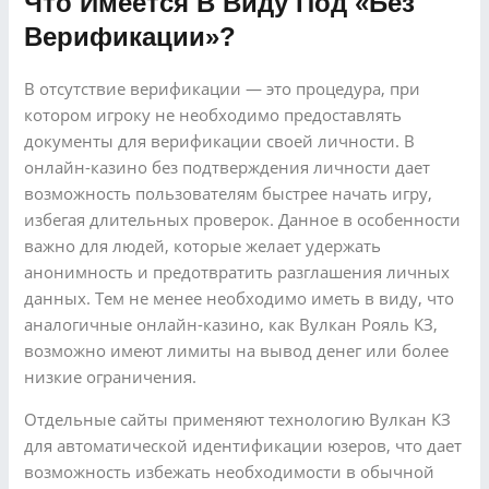
Что Имеется В Виду Под «без
Верификации»?
В отсутствие верификации — это процедура, при
котором игроку не необходимо предоставлять
документы для верификации своей личности. В
онлайн-казино без подтверждения личности дает
возможность пользователям быстрее начать игру,
избегая длительных проверок. Данное в особенности
важно для людей, которые желает удержать
анонимность и предотвратить разглашения личных
данных. Тем не менее необходимо иметь в виду, что
аналогичные онлайн-казино, как Вулкан Рояль КЗ,
возможно имеют лимиты на вывод денег или более
низкие ограничения.
Отдельные сайты применяют технологию Вулкан КЗ
для автоматической идентификации юзеров, что дает
возможность избежать необходимости в обычной