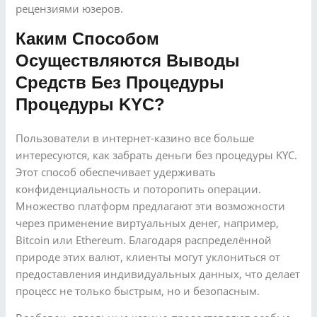
рецензиями юзеров.
Каким Способом
Осуществляются Выводы
Средств Без Процедуры
Процедуры KYC?
Пользователи в интернет-казино все больше
интересуются, как забрать деньги без процедуры KYC.
Этот способ обеспечивает удерживать
конфиденциальность и поторопить операции.
Множество платформ предлагают эти возможности
через применение виртуальных денег, например,
Bitcoin или Ethereum. Благодаря распределённой
природе этих валют, клиенты могут уклониться от
предоставления индивидуальных данных, что делает
процесс не только быстрым, но и безопасным.