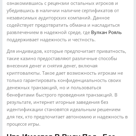
ознакомившись с рецензии остальных игроков и
убедившись в наличии наличие сертификатов от
независимых аудиторских компаний. Данное
содействует предотвратить обмана и насладиться
развлечением в надежной среде, где
Вулкан Рояль
поддерживает надежность и честность.
Для индивидов, которые предпочитает приватность,
такие казино предоставляют различные способы
внесения денег и снятия денег, включая
криптовалюты. Такое дает возможность игрокам не
только гарантировать конфиденциальность своих
денежных транзакций, но и пользоваться
бенефитами быстрого проведения транзакций. В
результате, интернет игорные заведения без
идентификации становятся идеальным решением
для тех, кто предпочитает автономию и надежность в
процессе игры.