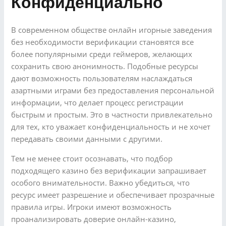
Конфиденциально
В современном обществе онлайн игорные заведения
без необходимости верификации становятся все
более популярными среди геймеров, желающих
сохранить свою анонимность. Подобные ресурсы
дают возможность пользователям наслаждаться
азартными играми без предоставления персональной
информации, что делает процесс регистрации
быстрым и простым. Это в частности привлекательно
для тех, кто уважает конфиденциальность и не хочет
передавать своими данными с другими.
Тем не менее стоит осознавать, что подбор
подходящего казино без верификации запрашивает
особого внимательности. Важно убедиться, что
ресурс имеет разрешение и обеспечивает прозрачные
правила игры. Игроки имеют возможность
проанализировать доверие онлайн-казино,