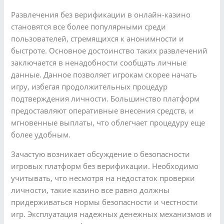
Развлечения без верификации в онлайн-казино
становятся все более популярными среди
пользователей, стремящихся к анонимности и
быстроте. Основное достоинство таких развлечений
заключается в ненадобности сообщать личные
данные. Данное позволяет игрокам скорее начать
игру, избегая продолжительных процедур
подтверждения личности. Большинство платформ
предоставляют оперативные внесения средств, и
мгновенные выплаты, что облегчает процедуру еще
более удобным.
Зачастую возникает обсуждение о безопасности
игровых платформ без верификации. Необходимо
учитывать, что несмотря на недостаток проверки
личности, такие казино все равно должны
придерживаться нормы безопасности и честности
игр. Эксплуатация надежных денежных механизмов и