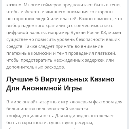
казино. Многие геймеров предпочитают быть в тени,
чтобы избежать излишнего внимания со стороны
посторонних людей или властей. Важно помнить, что
выбор надежного хранилища с совместимостью с
цифровой валюты, например Вулкан Рояль КЗ, может
существенно повысить уровень безопасности ваших
средств. Также следует принять во внимание
платежные комиссии и темп проведения платежей,
чтобы предотвратить неожиданных задержек или
дополнительных расходов.
Лучшие 5 Виртуальных Казино
Для Анонимной Игры
В мире онлайн-азартных игр ключевым фактором для
большинства пользователей является
конфиденциальность. Для индивидов, кто желает
быть в скрытности, существуют ресурсы,