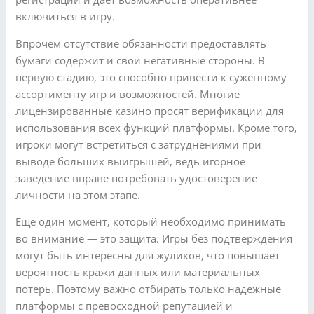
включиться в игру.
Впрочем отсутствие обязанности предоставлять
бумаги содержит и свои негативные стороны. В
первую стадию, это способно привести к суженному
ассортименту игр и возможностей. Многие
лицензированные казино просят верификации для
использования всех функций платформы. Кроме того,
игроки могут встретиться с затруднениями при
выводе больших выигрышей, ведь игорное
заведение вправе потребовать удостоверение
личности на этом этапе.
Ещё один момент, который необходимо принимать
во внимание — это защита. Игры без подтверждения
могут быть интересны для жуликов, что повышает
вероятность кражи данных или материальных
потерь. Поэтому важно отбирать только надежные
платформы с превосходной репутацией и