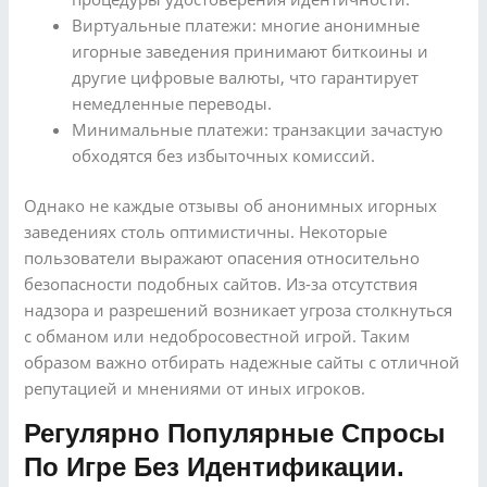
Виртуальные платежи: многие анонимные
игорные заведения принимают биткоины и
другие цифровые валюты, что гарантирует
немедленные переводы.
Минимальные платежи: транзакции зачастую
обходятся без избыточных комиссий.
Однако не каждые отзывы об анонимных игорных
заведениях столь оптимистичны. Некоторые
пользователи выражают опасения относительно
безопасности подобных сайтов. Из-за отсутствия
надзора и разрешений возникает угроза столкнуться
с обманом или недобросовестной игрой. Таким
образом важно отбирать надежные сайты с отличной
репутацией и мнениями от иных игроков.
Регулярно Популярные Спросы
По Игре Без Идентификации.