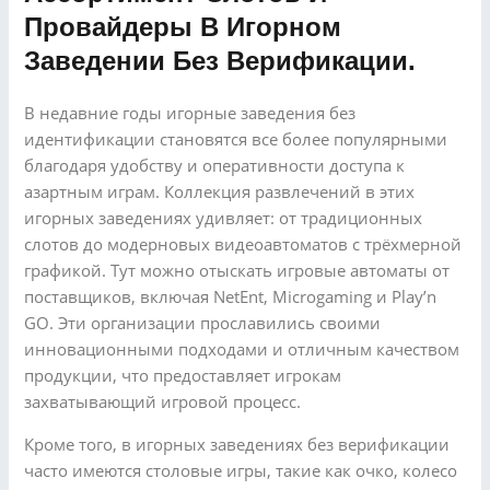
Провайдеры В Игорном
Заведении Без Верификации.
В недавние годы игорные заведения без
идентификации становятся все более популярными
благодаря удобству и оперативности доступа к
азартным играм. Коллекция развлечений в этих
игорных заведениях удивляет: от традиционных
слотов до модерновых видеоавтоматов с трёхмерной
графикой. Тут можно отыскать игровые автоматы от
поставщиков, включая NetEnt, Microgaming и Play’n
GO. Эти организации прославились своими
инновационными подходами и отличным качеством
продукции, что предоставляет игрокам
захватывающий игровой процесс.
Кроме того, в игорных заведениях без верификации
часто имеются столовые игры, такие как очко, колесо