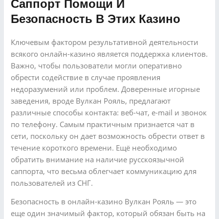
Саппорт Помощи И
Безопасность В Этих Казино
Ключевым фактором результативной деятельности
всякого онлайн-казино является поддержка клиентов.
Важно, чтобы пользователи могли оперативно
обрести содействие в случае проявления
недоразумений или проблем. Доверенные игорные
заведения, вроде Вулкан Рояль, предлагают
различные способы контакта: веб-чат, e-mail и звонок
по телефону. Самым практичным признается чат в
сети, поскольку он дает возможность обрести ответ в
течение короткого времени. Ещё необходимо
обратить внимание на наличие русскоязычной
саппорта, что весьма облегчает коммуникацию для
пользователей из СНГ.
Безопасность в онлайн-казино Вулкан Рояль — это
еще один значимый фактор, который обязан быть на