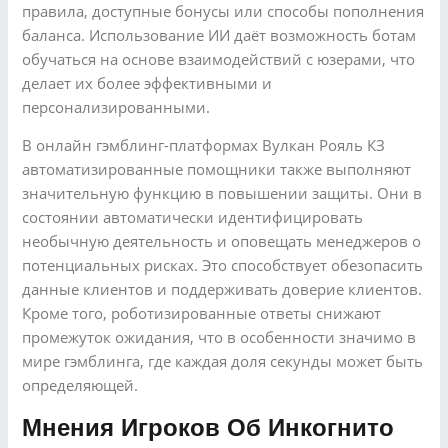
правила, доступные бонусы или способы пополнения
баланса. Использование ИИ даёт возможность ботам
обучаться на основе взаимодействий с юзерами, что
делает их более эффективными и
персонализированными.
В онлайн гэмблинг-платформах Вулкан Рояль КЗ
автоматизированные помощники также выполняют
значительную функцию в повышении защиты. Они в
состоянии автоматически идентифицировать
необычную деятельность и оповещать менеджеров о
потенциальных рисках. Это способствует обезопасить
данные клиентов и поддерживать доверие клиентов.
Кроме того, роботизированные ответы снижают
промежуток ожидания, что в особенности значимо в
мире гэмблинга, где каждая доля секунды может быть
определяющей.
Мнения Игроков Об Инкогнито