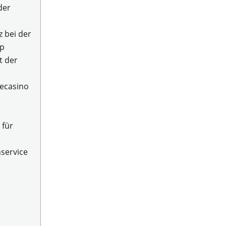
der
 bei der
pp
t der
necasino
 für
service