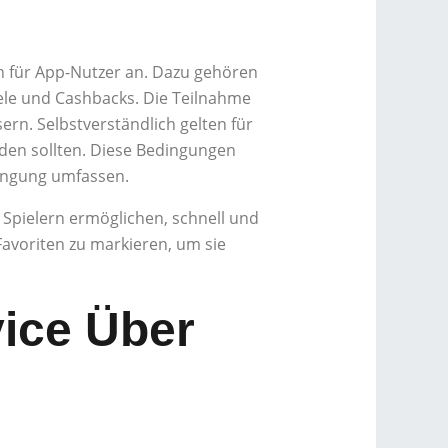
en für App-Nutzer an. Dazu gehören
ele und Cashbacks. Die Teilnahme
rn. Selbstverständlich gelten für
den sollten. Diese Bedingungen
ingung umfassen.
n Spielern ermöglichen, schnell und
 Favoriten zu markieren, um sie
ice Über