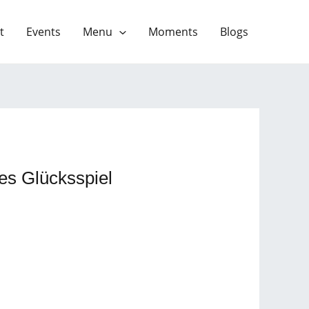
t
Events
Menu
Moments
Blogs
es Glücksspiel