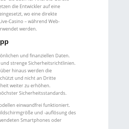
tzen die Entwickler auf eine
ngesetzt, wo eine direkte
 Live-Casino – während Web-
verwendet werden.
App
önlichen und finanziellen Daten.
und strenge Sicherheitsrichtlinien.
rüber hinaus werden die
ützt und nicht an Dritte
heit weiter zu erhöhen.
höchster Sicherheitsstandards.
dellen einwandfrei funktioniert.
Bildschirmgröße und -auflösung des
verwendeten Smartphones oder