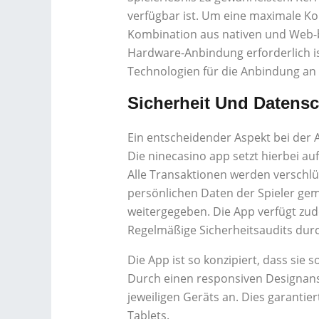
verfügbar ist. Um eine maximale Kom
Kombination aus nativen und Web-b
Hardware-Anbindung erforderlich is
Technologien für die Anbindung an 
Sicherheit Und Datens
Ein entscheidender Aspekt bei der A
Die ninecasino app setzt hierbei au
Alle Transaktionen werden verschlü
persönlichen Daten der Spieler ge
weitergegeben. Die App verfügt zud
Regelmäßige Sicherheitsaudits durc
Die App ist so konzipiert, dass sie
Durch einen responsiven Designansa
jeweiligen Geräts an. Dies garanti
Tablets.