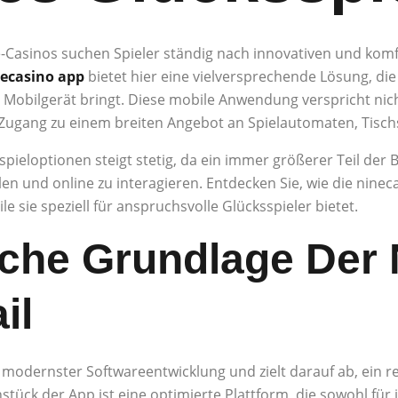
-Casinos suchen Spieler ständig nach innovativen und komf
ecasino app
bietet hier eine vielversprechende Lösung, die 
r Mobilgerät bringt. Diese mobile Anwendung verspricht nicht
Zugang zu einem breiten Angebot an Spielautomaten, Tischs
pieloptionen steigt stetig, da ein immer größerer Teil de
len und online zu interagieren. Entdecken Sie, wie die nine
 sie speziell für anspruchsvolle Glücksspieler bietet.
sche Grundlage Der 
il
s modernster Softwareentwicklung und zielt darauf ab, ein r
stück der App ist eine optimierte Plattform, die sowohl für