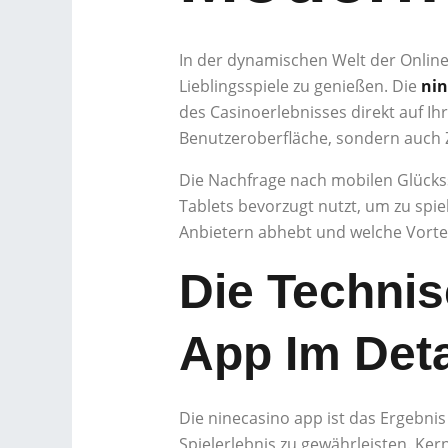
In der dynamischen Welt der Online
Lieblingsspiele zu genießen. Die
nin
des Casinoerlebnisses direkt auf Ih
Benutzeroberfläche, sondern auch 
Die Nachfrage nach mobilen Glückss
Tablets bevorzugt nutzt, um zu spie
Anbietern abhebt und welche Vorteile
Die Techni
App Im Deta
Die ninecasino app ist das Ergebni
Spielerlebnis zu gewährleisten. Kern