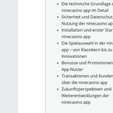
Die technische Grundlage 
ninecasino app im Detail
Sicherheit und Datenschutz
Nutzung der ninecasino a
Installation und erster Star
ninecasino app
Die Spielauswahl in der ni
app – von Klassikern bis zu
Innovationen
Bonusse und Promotionen
App-Nutzer
Transaktionen und Kunden
über die ninecasino app
Zukunftsperspektiven und
Weiterentwicklungen der
ninecasino app