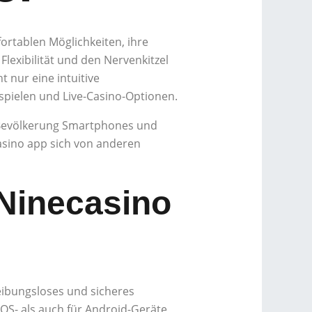
ortablen Möglichkeiten, ihre
Flexibilität und den Nervenkitzel
 nur eine intuitive
pielen und Live-Casino-Optionen.
r Bevölkerung Smartphones und
casino app sich von anderen
Ninecasino
eibungsloses und sicheres
 iOS- als auch für Android-Geräte