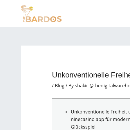
Skip
Post
to
navigation
content
Unkonventionelle Freih
/
Blog
/ By
shakir @thedigitalwareh
Unkonventionelle Freiheit 
ninecasino app für moder
Glücksspiel