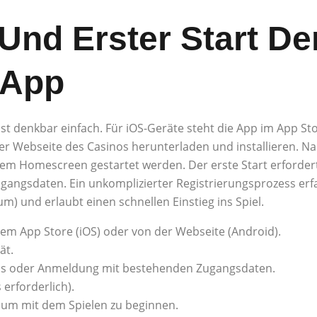
 Und Erster Start De
 App
 ist denkbar einfach. Für iOS-Geräte steht die App im App S
r Webseite des Casinos herunterladen und installieren. Nac
em Homescreen gestartet werden. Der erste Start erfordert
angsdaten. Ein unkomplizierter Registrierungsprozess erf
) und erlaubt einen schnellen Einstieg ins Spiel.
em App Store (iOS) oder von der Webseite (Android).
ät.
tos oder Anmeldung mit bestehenden Zugangsdaten.
 erforderlich).
 um mit dem Spielen zu beginnen.