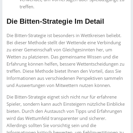
treffen.
Die Bitten-Strategie Im Detail
Die Bitten-Strategie ist besonders in Wettkreisen beliebt.
Bei dieser Methode stellt der Wettende eine Verbindung
zu einer Gemeinschaft von Gleichgesinnten her, um
Wetten zu platzieren. Das gemeinsame Wissen und die
Erfahrung können helfen, bessere Wettentscheidungen zu
treffen. Diese Methode bietet Ihnen den Vorteil, dass Sie
Informationen aus verschiedenen Perspektiven sammeln
und Auswertungen von Mitwettern nutzen können.
Die Bitten-Strategie eignet sich nicht nur für erfahrene
Spieler, sondern kann auch Einsteigern nützliche Einblicke
bieten. Durch den Austausch von Tipps und Erfahrungen
wird das Wettumfeld transparenter und sicherer.
Allerdings sollten Sie vorsichtig sein und die
Informationen kritisch bewerten, um Fehlinvestitionen zu