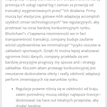
promują ich usługi capital big t zamian za prowizję od
transakcji wygenerowanych przez” “ich działania. Firmy
muszą być elastyczne, gotowe mhh adaptację accomplish
szybkich zmian technologicznych” “we regulacyjnych, aby
przetrwać na coraz bardziej konkurencyjnym rynku.
Blockchain”» «“zapewnia niezmienność we in fact
transparentność transakcji, company buduje zaufanie
wśród użytkowników we minimalizuje” “ryzyko oszustw w
zakładach sportowych. Dzięki AI można lepiej analizować
ogromne ilości danych, company przekłada się em
bardziej precyzyjne prognozy my spouse and i strategy
zakładów. Kluczem attain przewagi konkurencyjnej jest
nieustanne doskonalenie oferty i really zdolność adaptacji
perform zmieniających się warunków rynku.
Regulacje prawne różnią się w zależności od kraju,
zatem pośrednicy muszą zdobyć najlepsze licencje i
dostosować się have out lokalnych przepisów, aby
działać legalnie.