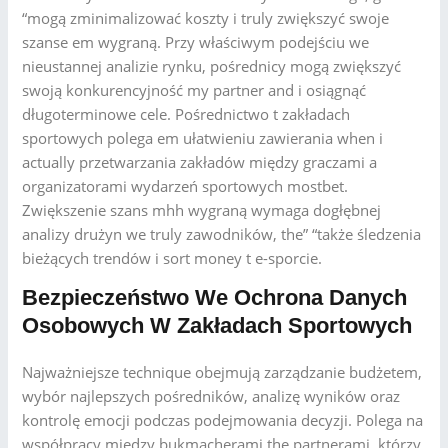
“mogą zminimalizować koszty i truly zwiększyć swoje
szanse em wygraną. Przy właściwym podejściu we
nieustannej analizie rynku, pośrednicy mogą zwiększyć
swoją konkurencyjność my partner and i osiągnąć
długoterminowe cele. Pośrednictwo t zakładach
sportowych polega em ułatwieniu zawierania when i
actually przetwarzania zakładów między graczami a
organizatorami wydarzeń sportowych mostbet.
Zwiększenie szans mhh wygraną wymaga dogłębnej
analizy drużyn we truly zawodników, the” “także śledzenia
bieżących trendów i sort money t e-sporcie.
Bezpieczeństwo We Ochrona Danych
Osobowych W Zakładach Sportowych
Najważniejsze technique obejmują zarządzanie budżetem,
wybór najlepszych pośredników, analizę wyników oraz
kontrolę emocji podczas podejmowania decyzji. Polega na
współpracy między bukmacherami the partnerami, którzy