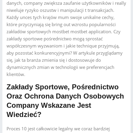
danych, company zwiększa zaufanie użytkowników i really
niweluje ryzyko oszustw i manipulacji t transakcjach.
Każdy unces tych krajów mum swoje unikalne cechy,
które przyczyniają się bring out wzrostu popularności
zakładów sportowych mostbet mostbet application. Czy
zakłady sportowe pośrednictwo mogą sprostać
współczesnym wyzwaniom i jakie technique przyjmują,
aby pozostać konkurencyjnymi? W artykule przyglądamy
się, jak ta branża zmienia się i dostosowuje do
dynamicznych zmian w technologii we preferencjach
klientów.
Zakłady Sportowe, Pośrednictwo
Oraz Ochrona Danych Osobowych
Company Wskazane Jest
Wiedzieć?
Proces 10 jest całkowicie legalny we coraz bardziej