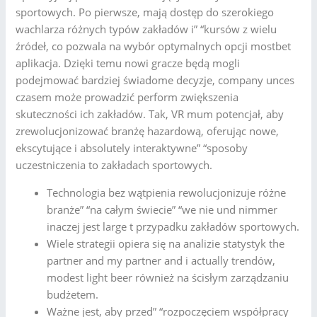
sportowych. Po pierwsze, mają dostęp do szerokiego
wachlarza różnych typów zakładów i” “kursów z wielu
źródeł, co pozwala na wybór optymalnych opcji mostbet
aplikacja. Dzięki temu nowi gracze będą mogli
podejmować bardziej świadome decyzje, company unces
czasem może prowadzić perform zwiększenia
skuteczności ich zakładów. Tak, VR mum potencjał, aby
zrewolucjonizować branżę hazardową, oferując nowe,
ekscytujące i absolutely interaktywne” “sposoby
uczestniczenia to zakładach sportowych.
Technologia bez wątpienia rewolucjonizuje różne
branże” “na całym świecie” “we nie und nimmer
inaczej jest large t przypadku zakładów sportowych.
Wiele strategii opiera się na analizie statystyk the
partner and my partner and i actually trendów,
modest light beer również na ścisłym zarządzaniu
budżetem.
Ważne jest, aby przed” “rozpoczęciem współpracy