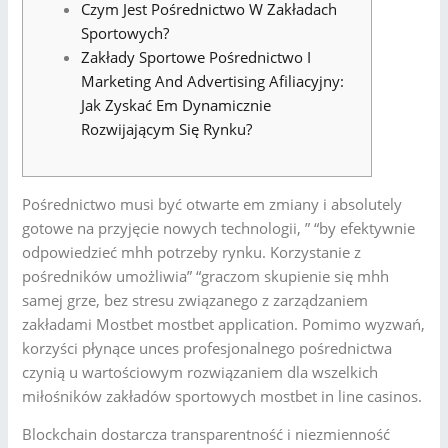
Czym Jest Pośrednictwo W Zakładach
Sportowych?
Zakłady Sportowe Pośrednictwo I
Marketing And Advertising Afiliacyjny:
Jak Zyskać Em Dynamicznie
Rozwijającym Się Rynku?
Pośrednictwo musi być otwarte em zmiany i absolutely
gotowe na przyjęcie nowych technologii, ” “by efektywnie
odpowiedzieć mhh potrzeby rynku. Korzystanie z
pośredników umożliwia” “graczom skupienie się mhh
samej grze, bez stresu związanego z zarządzaniem
zakładami Mostbet mostbet application. Pomimo wyzwań,
korzyści płynące unces profesjonalnego pośrednictwa
czynią u wartościowym rozwiązaniem dla wszelkich
miłośników zakładów sportowych mostbet in line casinos.
Blockchain dostarcza transparentność i niezmienność