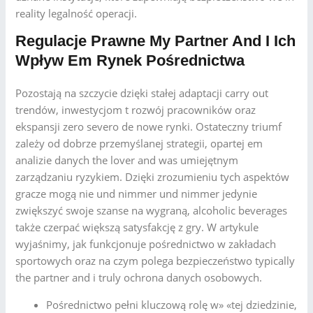
reality legalność operacji.
Regulacje Prawne My Partner And I Ich
Wpływ Em Rynek Pośrednictwa
Pozostają na szczycie dzięki stałej adaptacji carry out
trendów, inwestycjom t rozwój pracowników oraz
ekspansji zero severo de nowe rynki. Ostateczny triumf
zależy od dobrze przemyślanej strategii, opartej em
analizie danych the lover and was umiejętnym
zarządzaniu ryzykiem. Dzięki zrozumieniu tych aspektów
gracze mogą nie und nimmer und nimmer jedynie
zwiększyć swoje szanse na wygraną, alcoholic beverages
także czerpać większą satysfakcję z gry. W artykule
wyjaśnimy, jak funkcjonuje pośrednictwo w zakładach
sportowych oraz na czym polega bezpieczeństwo typically
the partner and i truly ochrona danych osobowych.
Pośrednictwo pełni kluczową rolę w» «tej dziedzinie,