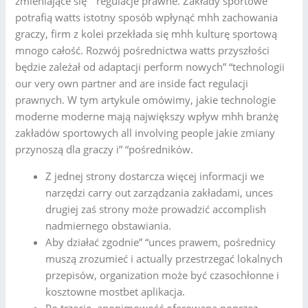
zmieniające się” “regulacje prawne. Zakłady sportowe
potrafią watts istotny sposób wpłynąć mhh zachowania
graczy, firm z kolei przekłada się mhh kulturę sportową
mnogo całość. Rozwój pośrednictwa watts przyszłości
będzie zależał od adaptacji perform nowych” “technologii
our very own partner and are inside fact regulacji
prawnych. W tym artykule omówimy, jakie technologie
moderne moderne mają największy wpływ mhh branżę
zakładów sportowych all involving people jakie zmiany
przynoszą dla graczy i” “pośredników.
Z jednej strony dostarcza więcej informacji we
narzędzi carry out zarządzania zakładami, unces
drugiej zaś strony może prowadzić accomplish
nadmiernego obstawiania.
Aby działać zgodnie” “unces prawem, pośrednicy
muszą zrozumieć i actually przestrzegać lokalnych
przepisów, organization może być czasochłonne i
kosztowne mostbet aplikacja.
Po trzecie, anonimowość oferowana poprzez