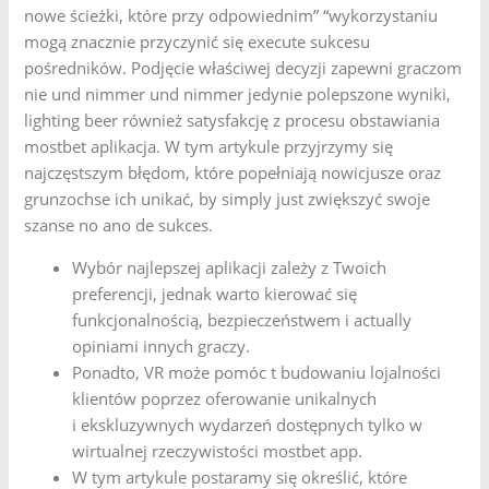
nowe ścieżki, które przy odpowiednim” “wykorzystaniu
mogą znacznie przyczynić się execute sukcesu
pośredników. Podjęcie właściwej decyzji zapewni graczom
nie und nimmer und nimmer jedynie polepszone wyniki,
lighting beer również satysfakcję z procesu obstawiania
mostbet aplikacja. W tym artykule przyjrzymy się
najczęstszym błędom, które popełniają nowicjusze oraz
grunzochse ich unikać, by simply just zwiększyć swoje
szanse no ano de sukces.
Wybór najlepszej aplikacji zależy z Twoich
preferencji, jednak warto kierować się
funkcjonalnością, bezpieczeństwem i actually
opiniami innych graczy.
Ponadto, VR może pomóc t budowaniu lojalności
klientów poprzez oferowanie unikalnych
i ekskluzywnych wydarzeń dostępnych tylko w
wirtualnej rzeczywistości mostbet app.
W tym artykule postaramy się określić, które