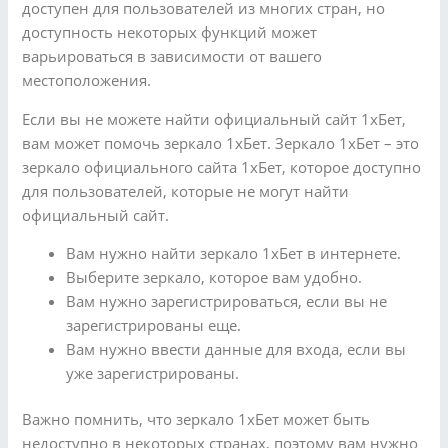
доступен для пользователей из многих стран, но
доступность некоторых функций может
варьироваться в зависимости от вашего
местоположения.
Если вы не можете найти официальный сайт 1хБет,
вам может помочь зеркало 1хБет. Зеркало 1хБет – это
зеркало официального сайта 1хБет, которое доступно
для пользователей, которые не могут найти
официальный сайт.
Вам нужно найти зеркало 1хБет в интернете.
Выберите зеркало, которое вам удобно.
Вам нужно зарегистрироваться, если вы не
зарегистрированы еще.
Вам нужно ввести данные для входа, если вы
уже зарегистрированы.
Важно помнить, что зеркало 1хБет может быть
недоступно в некоторых странах, поэтому вам нужно