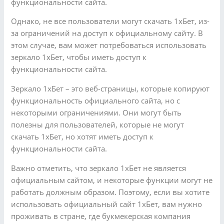
функциональности сайта.
Однако, не все пользователи могут скачать 1хБет, из-
за ограничений на доступ к официальному сайту. В
этом случае, вам может потребоваться использовать
зеркало 1хБет, чтобы иметь доступ к
функциональности сайта.
Зеркало 1хБет – это веб-страницы, которые копируют
функциональность официального сайта, но с
некоторыми ограничениями. Они могут быть
полезны для пользователей, которые не могут
скачать 1хБет, но хотят иметь доступ к
функциональности сайта.
Важно отметить, что зеркало 1хБет не является
официальным сайтом, и некоторые функции могут не
работать должным образом. Поэтому, если вы хотите
использовать официальный сайт 1хБет, вам нужно
проживать в стране, где букмекерская компания