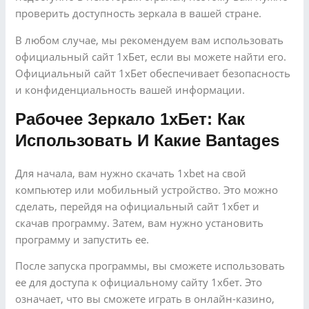
проверить доступность зеркала в вашей стране.
В любом случае, мы рекомендуем вам использовать
официальный сайт 1хБет, если вы можете найти его.
Официальный сайт 1хБет обеспечивает безопасность
и конфиденциальность вашей информации.
Рабочее Зеркало 1хБет: Как
Использовать И Какие Вantages
Для начала, вам нужно скачать 1xbet на свой
компьютер или мобильный устройство. Это можно
сделать, перейдя на официальный сайт 1хбет и
скачав программу. Затем, вам нужно установить
программу и запустить ее.
После запуска программы, вы сможете использовать
ее для доступа к официальному сайту 1хбет. Это
означает, что вы сможете играть в онлайн-казино,