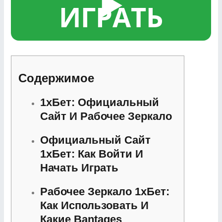
▶️
ИГРАТЬ
Содержимое
1хБет: Официальный
Сайт И Рабочее Зеркало
Официальный Сайт
1хБет: Как Войти И
Начать Играть
Рабочее Зеркало 1хБет:
Как Использовать И
Какие Вantages