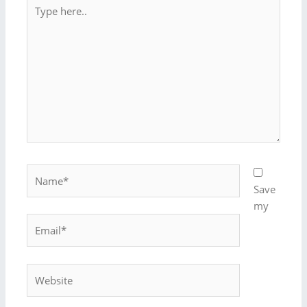
Type
here..
Name*
Save
my
Email*
Website