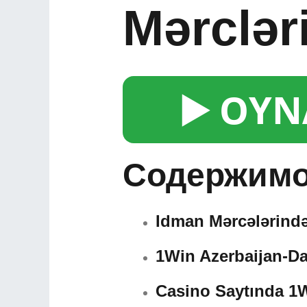
Mərclər
▶️ OYN
Содержим
Idman Mərcələrində
1Win Azerbaijan-Da
Casino Saytında 1W