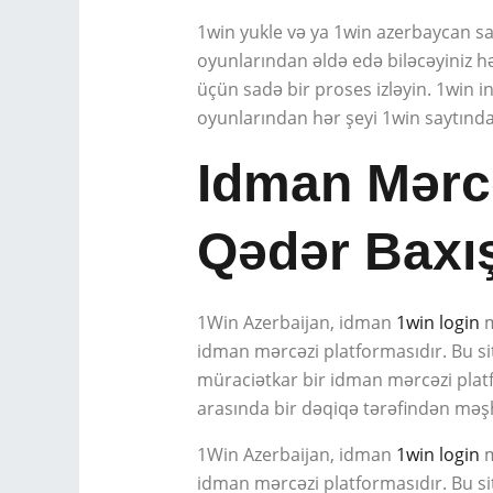
1win yukle və ya 1win azerbaycan sa
oyunlarından əldə edə biləcəyiniz hə
üçün sadə bir proses izləyin. 1win i
oyunlarından hər şeyi 1win saytında 
Idman Mərc
Qədər Baxış
1Win Azerbaijan, idman
1win login
m
idman mərcəzi platformasıdır. Bu si
müraciətkar bir idman mərcəzi platf
arasında bir dəqiqə tərəfindən mə
1Win Azerbaijan, idman
1win login
m
idman mərcəzi platformasıdır. Bu si