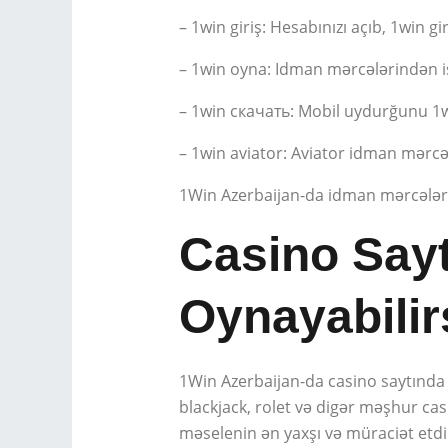
– 1win giriş: Hesabınızı açıb, 1win gir
– 1win oyna: Idman mərcələrindən is
– 1win скачать: Mobil uydurğunu 1wi
– 1win aviator: Aviator idman mərcə
1Win Azerbaijan-da idman mərcələri
Casino Say
Oynayabilir
1Win Azerbaijan-da casino saytında 
blackjack, rolet və digər məşhur cas
məselenin ən yaxşı və müraciət etdik