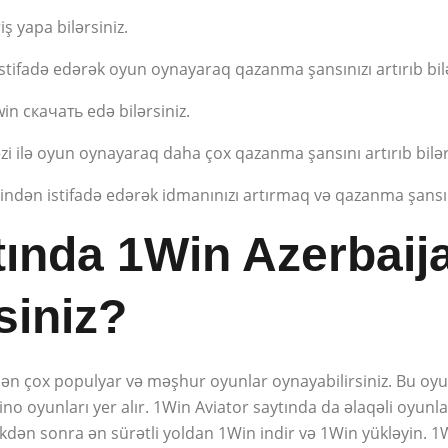
iş yapa bilərsiniz.
tifadə edərək oyun oynayaraq qazanma şansınızı artırıb bilə
n скачать edə bilərsiniz.
zi ilə oyun oynayaraq daha çox qazanma şansını artırıb bilər
ndən istifadə edərək idmanınızı artırmaq və qazanma şansın
tında 1Win Azerbaij
siniz?
ən çox populyar və məşhur oyunlar oynayabilirsiniz. Bu oyun
ino oyunları yer alır. 1Win Aviator saytında da əlaqəli oyunl
dən sonra ən sürətli yoldan 1Win indir və 1Win yükləyin. 1W