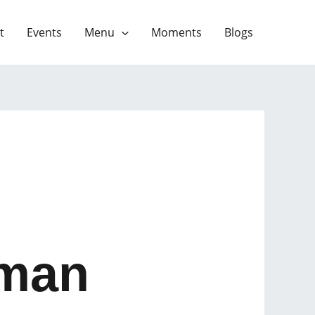
t
Events
Menu
Moments
Blogs
dman