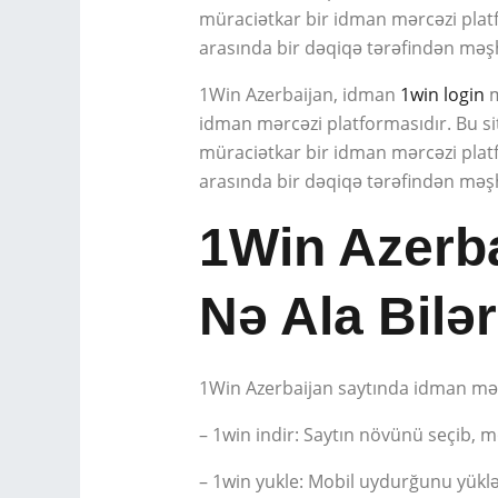
müraciətkar bir idman mərcəzi platf
arasında bir dəqiqə tərəfindən mə
1Win Azerbaijan, idman
1win login
m
idman mərcəzi platformasıdır. Bu si
müraciətkar bir idman mərcəzi platf
arasında bir dəqiqə tərəfindən mə
1Win Azerb
Nə Ala Bilər
1Win Azerbaijan saytında idman mərc
– 1win indir: Saytın növünü seçib, m
– 1win yukle: Mobil uydurğunu yükləy