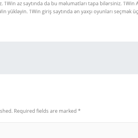
. 1Win az saytında da bu məlumatları tapa bilərsiniz. 1Win
n yükləyin. 1Win giriş saytında ən yaxşı oyunları seçmək üç
ished.
Required fields are marked
*