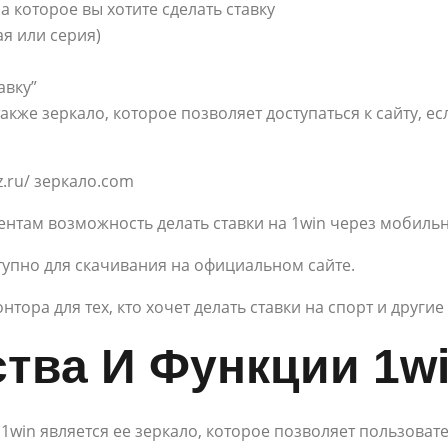
а которое вы хотите сделать ставку
я или серия)
авку”
акже зеркало, которое позволяет доступаться к сайту, е
z.ru/ зеркало.com
иентам возможность делать ставки на 1win через мобиль
упно для скачивания на официальном сайте.
нтора для тех, кто хочет делать ставки на спорт и другие
тва И Функции 1w
win является ее зеркало, которое позволяет пользовате