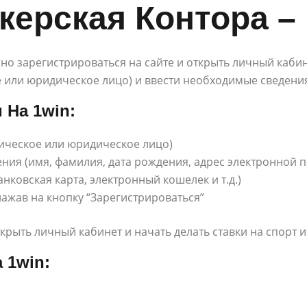
керская Контора –
жно зарегистрироваться на сайте и открыть личный каби
е или юридическое лицо) и ввести необходимые сведени
 На 1win:
зическое или юридическое лицо)
ия (имя, фамилия, дата рождения, адрес электронной по
нковская карта, электронный кошелек и т.д.)
ажав на кнопку “Зарегистрироваться”
рыть личный кабинет и начать делать ставки на спорт и
 1win: