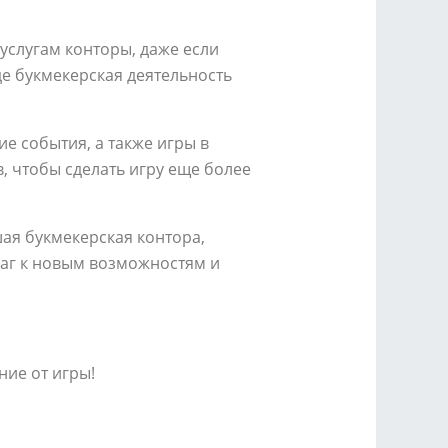
 услугам конторы, даже если
де букмекерская деятельность
ие события, а также игры в
, чтобы сделать игру еще более
чшая букмекерская контора,
 шаг к новым возможностям и
ние от игры!