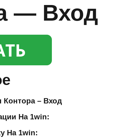
а — Вход
АТЬ
ое
я Контора – Вход
ации На 1win:
у На 1win: