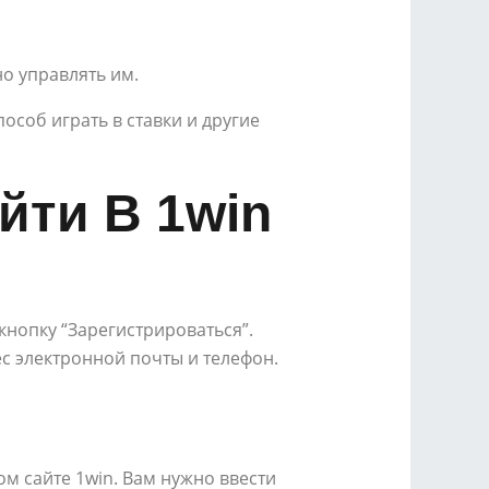
о управлять им.
особ играть в ставки и другие
йти В 1win
кнопку “Зарегистрироваться”.
с электронной почты и телефон.
ом сайте 1win. Вам нужно ввести