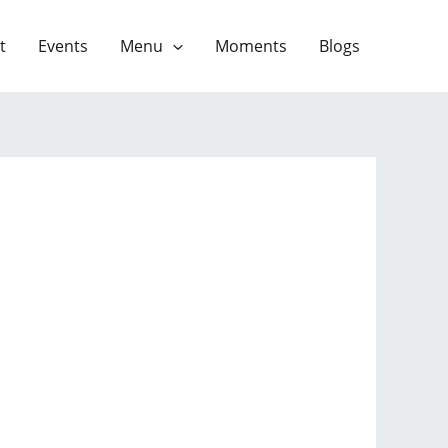
t
Events
Menu
Moments
Blogs