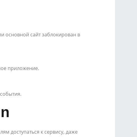
сли основной сайт заблокирован в
ное приложение.
 события.
in
лям доступаться к сервису, даже