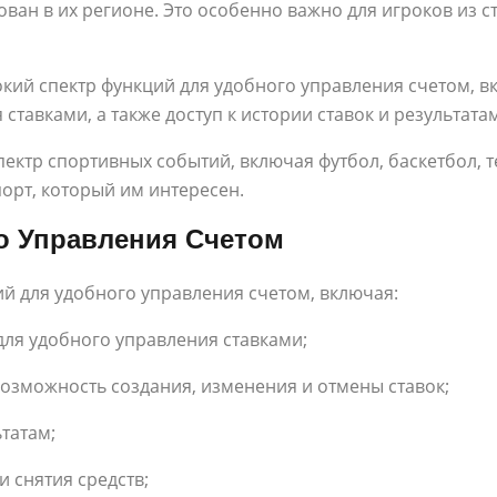
ван в их регионе. Это особенно важно для игроков из ст
окий спектр функций для удобного управления счетом, 
ставками, а также доступ к истории ставок и результатам
ектр спортивных событий, включая футбол, баскетбол, те
порт, который им интересен.
о Управления Счетом
ий для удобного управления счетом, включая:
для удобного управления ставками;
возможность создания, изменения и отмены ставок;
ьтатам;
 снятия средств;