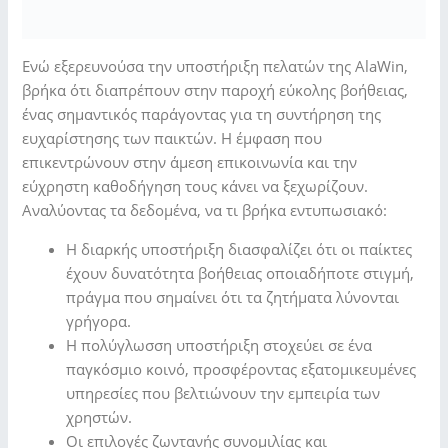
Ενώ εξερευνούσα την υποστήριξη πελατών της AlaWin,
βρήκα ότι διαπρέπουν στην παροχή εύκολης βοήθειας,
ένας σημαντικός παράγοντας για τη συντήρηση της
ευχαρίστησης των παικτών. Η έμφαση που
επικεντρώνουν στην άμεση επικοινωνία και την
εύχρηστη καθοδήγηση τους κάνει να ξεχωρίζουν.
Αναλύοντας τα δεδομένα, να τι βρήκα εντυπωσιακό:
Η διαρκής υποστήριξη διασφαλίζει ότι οι παίκτες
έχουν δυνατότητα βοήθειας οποιαδήποτε στιγμή,
πράγμα που σημαίνει ότι τα ζητήματα λύνονται
γρήγορα.
Η πολύγλωσση υποστήριξη στοχεύει σε ένα
παγκόσμιο κοινό, προσφέροντας εξατομικευμένες
υπηρεσίες που βελτιώνουν την εμπειρία των
χρηστών.
Οι επιλογές ζωντανής συνομιλίας και