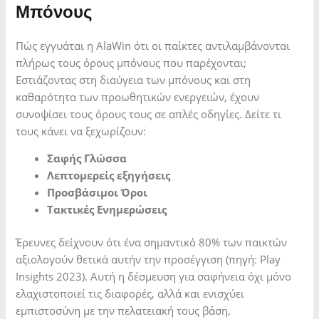
Μπόνους
Πώς εγγυάται η AlaWin ότι οι παίκτες αντιλαμβάνονται
πλήρως τους όρους μπόνους που παρέχονται;
Εστιάζοντας στη διαύγεια των μπόνους και στη
καθαρότητα των προωθητικών ενεργειών, έχουν
συνοψίσει τους όρους τους σε απλές οδηγίες. Δείτε τι
τους κάνει να ξεχωρίζουν:
Σαφής Γλώσσα
Λεπτομερείς εξηγήσεις
Προσβάσιμοι Όροι
Τακτικές Ενημερώσεις
Έρευνες δείχνουν ότι ένα σημαντικό 80% των παικτών
αξιολογούν θετικά αυτήν την προσέγγιση (πηγή: Play
Insights 2023). Αυτή η δέσμευση για σαφήνεια όχι μόνο
ελαχιστοποιεί τις διαφορές, αλλά και ενισχύει
εμπιστοσύνη με την πελατειακή τους βάση,