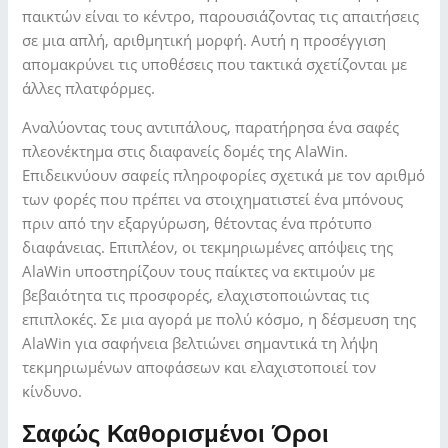
παικτών είναι το κέντρο, παρουσιάζοντας τις απαιτήσεις
σε μια απλή, αριθμητική μορφή. Αυτή η προσέγγιση
απομακρύνει τις υποθέσεις που τακτικά σχετίζονται με
άλλες πλατφόρμες.
Αναλύοντας τους αντιπάλους, παρατήρησα ένα σαφές
πλεονέκτημα στις διαφανείς δομές της AlaWin.
Επιδεικνύουν σαφείς πληροφορίες σχετικά με τον αριθμό
των φορές που πρέπει να στοιχηματιστεί ένα μπόνους
πριν από την εξαργύρωση, θέτοντας ένα πρότυπο
διαφάνειας. Επιπλέον, οι τεκμηριωμένες απόψεις της
AlaWin υποστηρίζουν τους παίκτες να εκτιμούν με
βεβαιότητα τις προσφορές, ελαχιστοποιώντας τις
επιπλοκές. Σε μια αγορά με πολύ κόσμο, η δέσμευση της
AlaWin για σαφήνεια βελτιώνει σημαντικά τη λήψη
τεκμηριωμένων αποφάσεων και ελαχιστοποιεί τον
κίνδυνο.
Σαφώς Καθορισμένοι Όροι