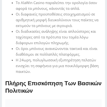
Το AlaWin Casino παραλείπει την ορολογία όσον
αφορά τα μπόνους, κάνοντάς τα απλά.
Οι διαφανείς προϋποθέσεις στοιχηματισμού σε
αριθμητική μορφή διευκολύνουν τους παίκτες να
εκτιμούν τα μπόνους με σιγουριά.
Οι διαδικασίες ανάληψης είναι απλούστερες και
ταχύτερες από τα πρότυπα του τομέα λόγω
διάφορων επιλογών πληρωμής.
Οι όροι μπόνους ανανεώνονται τακτικά και είναι
διαθέσιμοι σε πολλαπλές πλατφόρμες.
Η 24ωρη, πολυγλωσσική εξυπηρέτηση πελατών
ενισχύει τη σαφήνεια για μια ποικιλόμορφη βάση
παικτών.
Πλήρης Επισκόπηση Των Βασικών
Πολιτικών