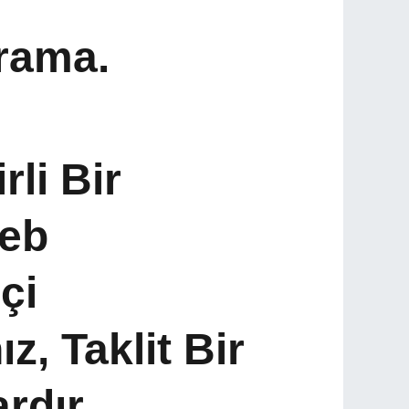
rama.
rli Bir
Web
çi
, Taklit Bir
rdır.