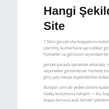
Hangi Şekil
Site
7 Slots gerçek site kopyalarını kull
çevrimiçi kumarhane ayrıcalıklar gir
hizmetler ve görünüm açısından birb
gerçek parayla oynamak amacıyla, r
seçenekler gösterilecek. hizmete ön
giriş yolu hesap kaydedilirken kulla
Bundan sonraki yedek sitesini kullanm
özdeş konumuna sahiptir — bu, baş
kopya durursa açık, benzer işlevler