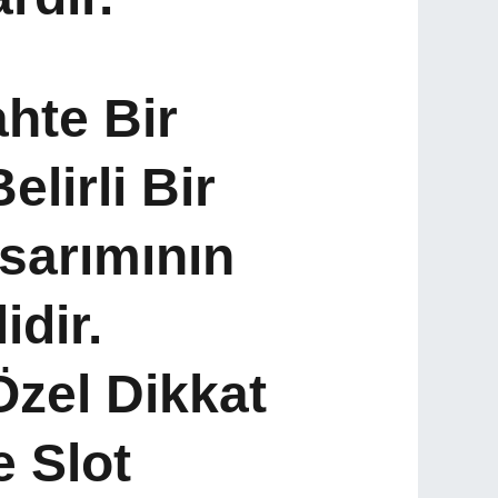
hte Bir
lirli Bir
sarımının
dir.
 Özel Dikkat
e Slot