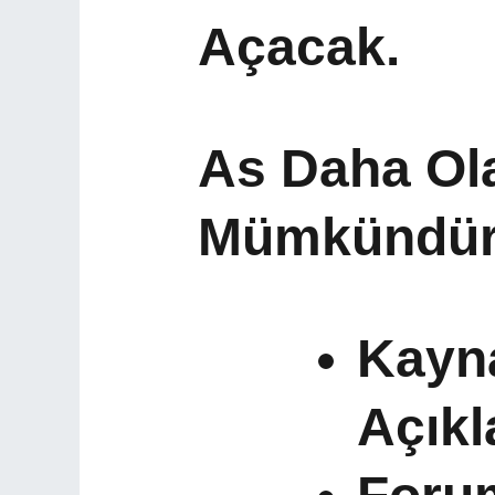
Açacak.
As Daha Ola
Mümkündür 
Kayna
Açıkl