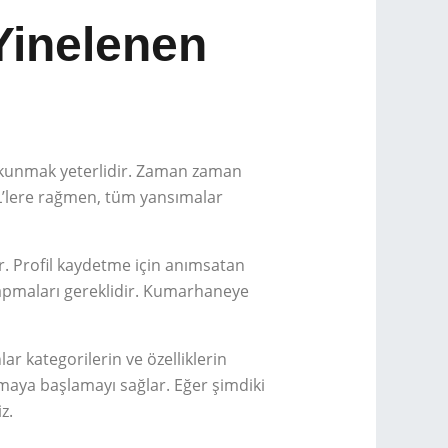
Yinelenen
 dokunmak yeterlidir. Zaman zaman
URL’lere rağmen, tüm yansımalar
. Profil kaydetme için anımsatan
yapmaları gereklidir. Kumarhaneye
ar kategorilerin ve özelliklerin
aya başlamayı sağlar. Eğer şimdiki
z.