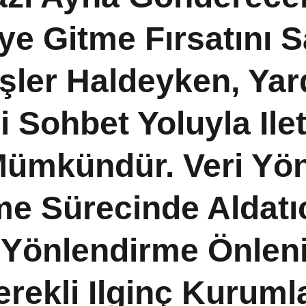
e Gitme Fırsatını S
Işler Haldeyken, Ya
i Sohbet Yoluyla Ile
ümkündür. Veri Yön
me Sürecinde Aldatı
 Yönlendirme Önleni
erekli Ilginç Kuruml