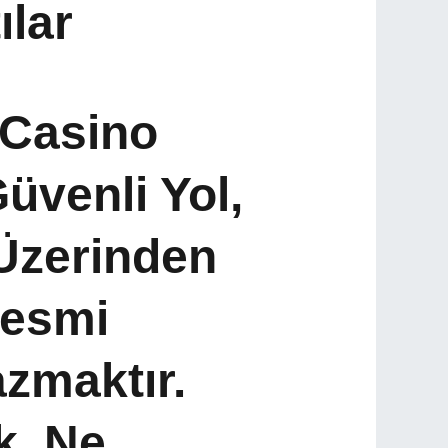
ılar
 Casino
Güvenli Yol,
Üzerinden
Resmi
azmaktır.
k, Ne