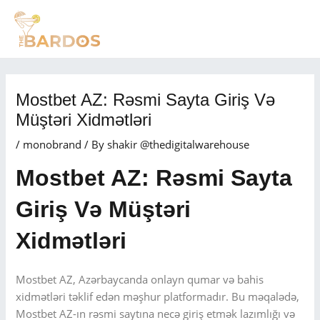
Skip
Post
MAI
to
navigation
MEN
content
Mostbet AZ: Rəsmi Sayta Giriş Və
Müştəri Xidmətləri
/
monobrand
/ By
shakir @thedigitalwarehouse
Mostbet AZ: Rəsmi Sayta
Giriş Və Müştəri
Xidmətləri
Mostbet AZ, Azərbaycanda onlayn qumar və bahis
xidmətləri təklif edən məşhur platformadır. Bu məqalədə,
Mostbet AZ-ın rəsmi saytına necə giriş etmək lazımlığı və