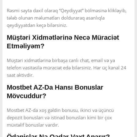
Rəsmi sayta daxil olaraq “Qeydiyyat” bölməsinə klikləyib,
tələb olunan məlumatları dolduraraq asanlıqla
qeydiyyatdan keçə bilərsiniz.
Müştəri Xidmətlərinə Necə Müraciət
Etməliyəm?
Müştəri xidmətlərinə birbaşa canlı chat, email və ya
telefon vasitəsilə müraciət edə bilərsiniz. Hər üç kanal 24
saat aktivdir.
Mostbet AZ-Da Hansı Bonuslar
Mövcuddur?
Mostbet AZ-da xoş gəldin bonusu, ikinci və üçüncü
depozit bonusları və istinad bonusları kimi bir çox
müxtəlif bonuslar vardır.
Ödənişlər Nə Qədər Vaxt Aparır?