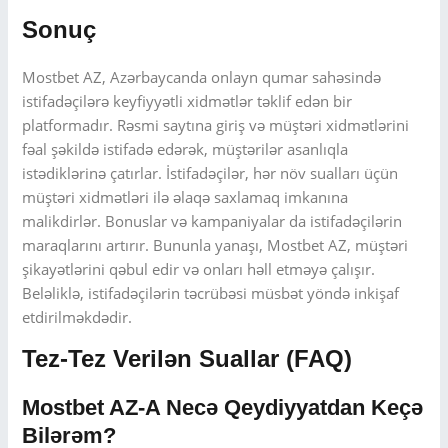
Sonuç
Mostbet AZ, Azərbaycanda onlayn qumar sahəsində
istifadəçilərə keyfiyyətli xidmətlər təklif edən bir
platformadır. Rəsmi saytına giriş və müştəri xidmətlərini
fəal şəkildə istifadə edərək, müştərilər asanlıqla
istədiklərinə çatırlar. İstifadəçilər, hər növ sualları üçün
müştəri xidmətləri ilə əlaqə saxlamaq imkanına
malikdirlər. Bonuslar və kampaniyalar da istifadəçilərin
maraqlarını artırır. Bununla yanaşı, Mostbet AZ, müştəri
şikayətlərini qəbul edir və onları həll etməyə çalışır.
Beləliklə, istifadəçilərin təcrübəsi müsbət yöndə inkişaf
etdirilməkdədir.
Tez-Tez Verilən Suallar (FAQ)
Mostbet AZ-A Necə Qeydiyyatdan Keçə
Bilərəm?