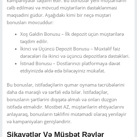
kampaniyalar təqdim edir. Bu bonuslar yeni müştərilərin
cəlb edilməsi və mövcud müştərilərin dəstəklənməsi
məqsədini güdür. Aşağıdakı kimi bir neçə müştəri
bonusları mövcuddur:
Xoş Gəldin Bonusu – İlk depozit üçün müştərilərə
təqdim edilir.
İkinci və Üçüncü Depozit Bonusu – Müxtəlif faiz
dərəcələri ilə ikinci və üçüncü depozitlərə dəstəkləri.
İstinad Bonusu – Dostlarınızı platformaya dəvət
etdiyinizdə əldə edə biləcəyiniz mükafat.
Bu bonuslar, istifadəçilərin qumar oynama təcrübələrini
daha da maraqlı və sərfəli edə bilər. İstifadəçilər,
bonusların şərtlərini diqqətə almalı və onları düzgün
istifadə etməlidir. Mostbet AZ, müştərilərin ehtiyaclarını
anlayaraq, bonusların təklifini mütəmadi olaraq yeniləyir
və kampaniyaları genişləndirir.
Şikayətlər Və Müsbət Rəylər