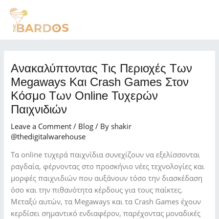
Skip
Post
MAI
to
navigation
MEN
content
Ανακαλύπτοντας Τις Περιοχές Των
Megaways Και Crash Games Στον
Κόσμο Των Online Τυχερών
Παιχνιδιών
Leave a Comment
/
Blog
/ By
shakir
@thedigitalwarehouse
Τα online τυχερά παιχνίδια συνεχίζουν να εξελίσσονται
ραγδαία, φέρνοντας στο προσκήνιο νέες τεχνολογίες και
μορφές παιχνιδιών που αυξάνουν τόσο την διασκέδαση
όσο και την πιθανότητα κέρδους για τους παίκτες.
Μεταξύ αυτών, τα Megaways και τα Crash Games έχουν
κερδίσει σημαντικό ενδιαφέρον, παρέχοντας μοναδικές