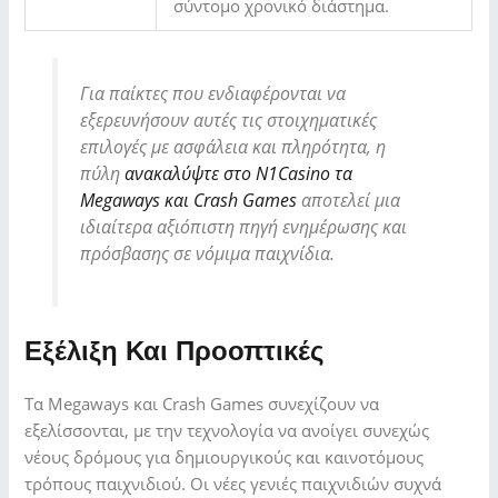
σύντομο χρονικό διάστημα.
Για παίκτες που ενδιαφέρονται να
εξερευνήσουν αυτές τις στοιχηματικές
επιλογές με ασφάλεια και πληρότητα, η
πύλη
ανακαλύψτε στο N1Casino τα
Megaways και Crash Games
αποτελεί μια
ιδιαίτερα αξιόπιστη πηγή ενημέρωσης και
πρόσβασης σε νόμιμα παιχνίδια.
Εξέλιξη Και Προοπτικές
Τα Megaways και Crash Games συνεχίζουν να
εξελίσσονται, με την τεχνολογία να ανοίγει συνεχώς
νέους δρόμους για δημιουργικούς και καινοτόμους
τρόπους παιχνιδιού. Οι νέες γενιές παιχνιδιών συχνά