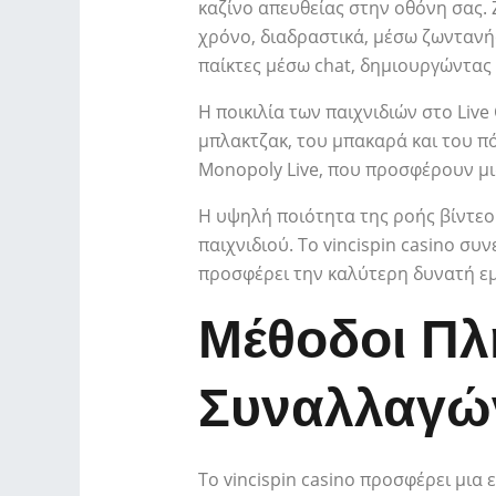
καζίνο απευθείας στην οθόνη σας.
χρόνο, διαδραστικά, μέσω ζωντανή
παίκτες μέσω chat, δημιουργώντας μ
Η ποικιλία των παιχνιδιών στο Liv
μπλακτζακ, του μπακαρά και του πό
Monopoly Live, που προσφέρουν μι
Η υψηλή ποιότητα της ροής βίντεο
παιχνιδιού. Το vincispin casino συ
προσφέρει την καλύτερη δυνατή εμ
Μέθοδοι Πλ
Συναλλαγώ
Το vincispin casino προσφέρει μια