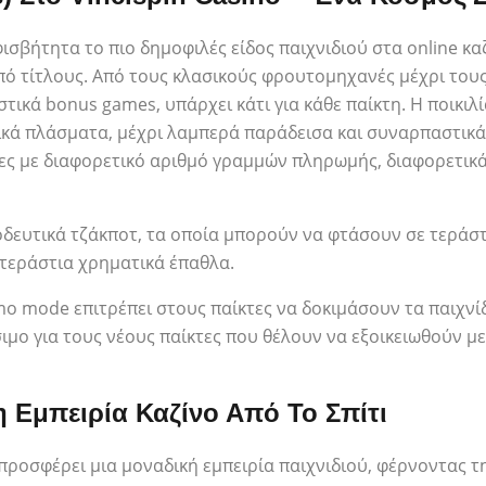
βήτητα το πιο δημοφιλές είδος παιχνιδιού στα online καζίν
από τίτλους. Από τους κλασικούς φρουτομηχανές μέχρι το
ικά bonus games, υπάρχει κάτι για κάθε παίκτη. Η ποικιλί
ικά πλάσματα, μέχρι λαμπερά παράδεισα και συναρπαστικά 
ς με διαφορετικό αριθμό γραμμών πληρωμής, διαφορετικά
δευτικά τζάκποτ, τα οποία μπορούν να φτάσουν σε τεράσ
 τεράστια χρηματικά έπαθλα.
mo mode επιτρέπει στους παίκτες να δοκιμάσουν τα παιχνί
ιμο για τους νέους παίκτες που θέλουν να εξοικειωθούν με 
η Εμπειρία Καζίνο Από Το Σπίτι
no προσφέρει μια μοναδική εμπειρία παιχνιδιού, φέρνοντας