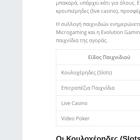
μπακαρά, υπάρχει κάτι για όλους. Ε
κρουπιέρηδες (live casino), προσφέ
Η συλλογή παιχνιδιών ενημερώνετα
Microgaming και η Evolution Gamin
παιχνίδια της αγοράς.
Είδος Παιχνιδιού
Κουλοχέρηδες (Slots)
Επιτραπέζια Παιχνίδια
Live Casino
Video Poker
Οι Κουλοχέρηδες (Slot