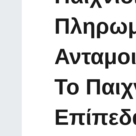
Πληρωμ
Ανταμο
Το Παιχ
Επίπεδ