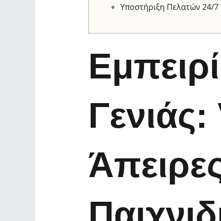
Υποστήριξη Πελατών 24/7
Εμπειρ
Γενιάς:
Άπειρες
Παιχνιδ