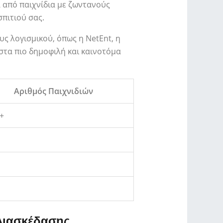
ία από παιχνίδια με ζωντανούς
σπιτιού σας.
ς λογισμικού, όπως η NetEnt, η
 στα πιο δημοφιλή και καινοτόμα
Αριθμός Παιχνιδιών
+
 Διασκέδασης