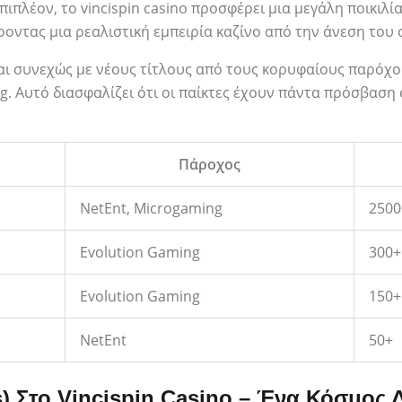
πιπλέον, το vincispin casino προσφέρει μια μεγάλη ποικιλ
ροντας μια ρεαλιστική εμπειρία καζίνο από την άνεση του 
ι συνεχώς με νέους τίτλους από τους κορυφαίους παρόχου
g. Αυτό διασφαλίζει ότι οι παίκτες έχουν πάντα πρόσβαση
Πάροχος
NetEnt, Microgaming
2500
Evolution Gaming
300+
Evolution Gaming
150+
NetEnt
50+
s) Στο Vincispin Casino – Ένα Κόσμος