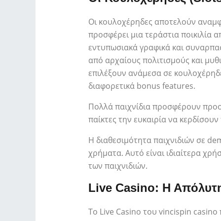
Οι κουλοχέρηδες αποτελούν αναμφισ
προσφέρει μια τεράστια ποικιλία 
εντυπωσιακά γραφικά και συναρπαστ
από αρχαίους πολιτισμούς και μυθ
επιλέξουν ανάμεσα σε κουλοχέρηδε
διαφορετικά bonus features.
Πολλά παιχνίδια προσφέρουν προο
παίκτες την ευκαιρία να κερδίσουν
Η διαθεσιμότητα παιχνιδιών σε de
χρήματα. Αυτό είναι ιδιαίτερα χρήσ
των παιχνιδιών.
Live Casino: Η Απόλυτ
Το Live Casino του vincispin casi