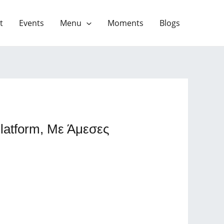
t
Events
Menu
Moments
Blogs
latform, Με Άμεσες