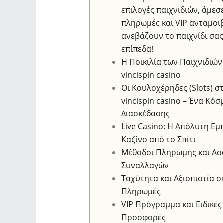
επιλογές παιχνιδιών, άμεσ
πληρωμές και VIP ανταμοι
ανεβάζουν το παιχνίδι σας
επίπεδα!
Η Ποικιλία των Παιχνιδιών
vincispin casino
Οι Κουλοχέρηδες (Slots) σ
vincispin casino – Ένα Κόσ
Διασκέδασης
Live Casino: Η Απόλυτη Εμ
Καζίνο από το Σπίτι
Μέθοδοι Πληρωμής και Ασ
Συναλλαγών
Ταχύτητα και Αξιοπιστία σ
Πληρωμές
VIP Πρόγραμμα και Ειδικές
Προσφορές