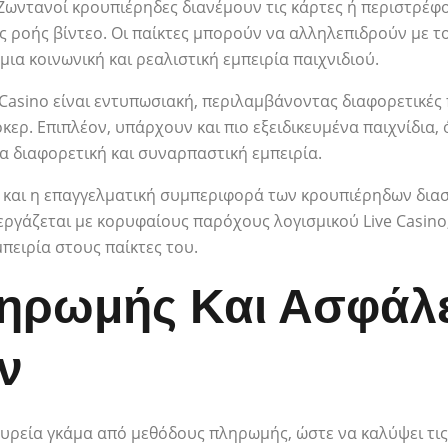
 Ζωντανοί κρουπιέρηδες διανέμουν τις κάρτες ή περιστρέφ
ς ροής βίντεο. Οι παίκτες μπορούν να αλληλεπιδρούν με τ
ια κοινωνική και ρεαλιστική εμπειρία παιχνιδιού.
e Casino είναι εντυπωσιακή, περιλαμβάνοντας διαφορετικές
κερ. Επιπλέον, υπάρχουν και πιο εξειδικευμένα παιχνίδια,
α διαφορετική και συναρπαστική εμπειρία.
 και η επαγγελματική συμπεριφορά των κρουπιέρηδων δια
νεργάζεται με κορυφαίους παρόχους λογισμικού Live Casino
πειρία στους παίκτες του.
ηρωμής Και Ασφάλ
ν
 ευρεία γκάμα από μεθόδους πληρωμής, ώστε να καλύψει τι