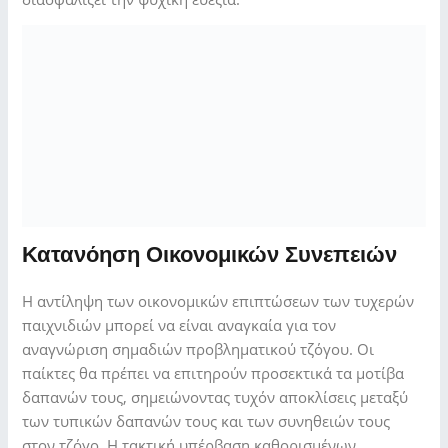
Κατανόηση Οικονομικών Συνεπειών
Η αντίληψη των οικονομικών επιπτώσεων των τυχερών
παιχνιδιών μπορεί να είναι αναγκαία για τον
αναγνώριση σημαδιών προβληματικού τζόγου. Οι
παίκτες θα πρέπει να επιτηρούν προσεκτικά τα μοτίβα
δαπανών τους, σημειώνοντας τυχόν αποκλίσεις μεταξύ
των τυπικών δαπανών τους και των συνηθειών τους
στον τζόγο. Η τακτική υπέρβαση καθορισμένων