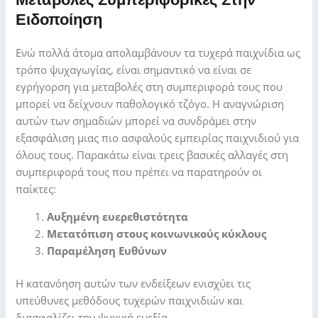
Ειδοποίηση
Ενώ πολλά άτομα απολαμβάνουν τα τυχερά παιχνίδια ως
τρόπο ψυχαγωγίας, είναι σημαντικό να είναι σε
εγρήγορση για μεταβολές στη συμπεριφορά τους που
μπορεί να δείχνουν παθολογικό τζόγο. Η αναγνώριση
αυτών των σημαδιών μπορεί να συνδράμει στην
εξασφάλιση μιας πιο ασφαλούς εμπειρίας παιχνιδιού για
όλους τους. Παρακάτω είναι τρεις βασικές αλλαγές στη
συμπεριφορά τους που πρέπει να παρατηρούν οι
παίκτες:
Αυξημένη ευερεθιστότητα
Μετατόπιση στους κοινωνικούς κύκλους
Παραμέληση Ευθύνων
Η κατανόηση αυτών των ενδείξεων ενισχύει τις
υπεύθυνες μεθόδους τυχερών παιχνιδιών και
διασφαλίζει την ψυχική ευεξία.