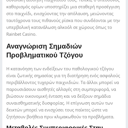
καθορισμός ορίων υποστηρίζει μια σταθερή προσέγγιση
στο παιχνίδι, ενισχύοντας την απόλαυση, μειώνοντας
ταυτόχρονα τους πιθανούς ρίσκα που συνδέονται με την
υπερβολική κατανάλωση αλκοόλ σε χώρους όπως το
Rainbet Casino.
Αναγνώριση Σημαδιών
Προβληματικού Τζόγου
Η κατανόηση των ενδείξεων του παθολογικού τζόγου
είναι ζωτικής σημασίας για τη διατήρηση ενός ασφαλούς
περιβάλλοντος τυχερών παιχνιδιών. Τα άλλοι μπορεί να
παρουσιάσουν αισθητές αλλαγές στη συμπεριφορά, να
βιώσουν οικονομική ένταση και να δείξουν σημάδια
συναισθηματικής δυσφορίας. Η επίγνωση αυτών των
δεικτών μπορεί να ενισχύσει τους παίκτες ώστε να
ζητήσουν βοήθεια πριν κλιμακωθούν τα προβλήματα.
Μεταβολές Συμπεριφορικές Στην