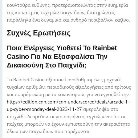
κουλτούρα ευθύνης, προτεραιοποιώντας στην ευημερία
της κοινότητας τυχερών παιχνιδιών, διατηρώντας
παράλληλα ένα δυναμικό και ανθηρό περιβάλλον καζίνο.
Συχνές Ερωτήσεις
Ποια Ενέργειες Υιοθετεί Το Rainbet
Casino Για Να Εξασφαλίσει Την
Δικαιοσύνη Στο Παιχνίδι;
Το Rainbet Casino αξιοποιεί αναβαθμισμένες μηχανές
τυχαίων αριθμών, περιοδικούς αξιολογήσεις από τρίτους
και συμμόρφωση με τα κανονισμούς για να εγγυηθεί την
https://edition.cnn.com/cnn-underscored/deals/arcade-1-
up-cyber-monday-deal-2023-11-27
αμεροληψία στο
παιχνίδι. Δεσμεύονται για σαφήνεια, εγγυώμενοι ότι οι
παίχτες μπορούν να έχουν εμπιστοσύνη την ακεραιότητα
όλων των παιχνιδιών που παρέχονται.