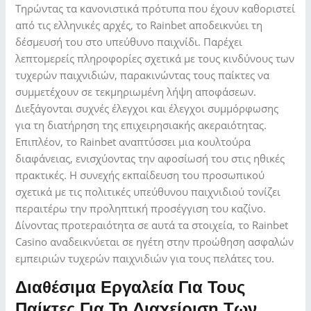
Τηρώντας τα κανονιστικά πρότυπα που έχουν καθοριστεί
από τις ελληνικές αρχές, το Rainbet αποδεικνύει τη
δέσμευσή του στο υπεύθυνο παιχνίδι. Παρέχει
λεπτομερείς πληροφορίες σχετικά με τους κινδύνους των
τυχερών παιχνιδιών, παρακινώντας τους παίκτες να
συμμετέχουν σε τεκμηριωμένη λήψη αποφάσεων.
Διεξάγονται συχνές έλεγχοι και έλεγχοι συμμόρφωσης
για τη διατήρηση της επιχειρησιακής ακεραιότητας.
Επιπλέον, το Rainbet αναπτύσσει μια κουλτούρα
διαφάνειας, ενισχύοντας την αφοσίωσή του στις ηθικές
πρακτικές. Η συνεχής εκπαίδευση του προσωπικού
σχετικά με τις πολιτικές υπεύθυνου παιχνιδιού τονίζει
περαιτέρω την προληπτική προσέγγιση του καζίνο.
Δίνοντας προτεραιότητα σε αυτά τα στοιχεία, το Rainbet
Casino αναδεικνύεται σε ηγέτη στην προώθηση ασφαλών
εμπειριών τυχερών παιχνιδιών για τους πελάτες του.
Διαθέσιμα Εργαλεία Για Τους
Παίκτες Για Τη Διαχείριση Των