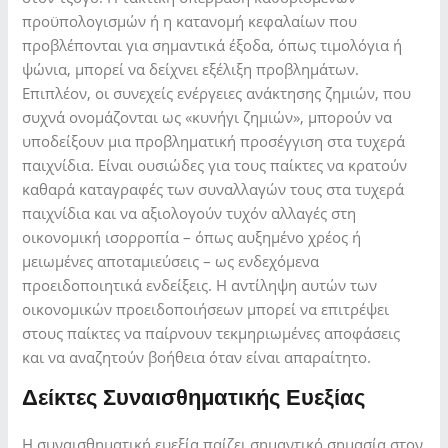
προϋπολογισμών ή η κατανομή κεφαλαίων που
προβλέπονται για σημαντικά έξοδα, όπως τιμολόγια ή
ψώνια, μπορεί να δείχνει εξέλιξη προβλημάτων.
Επιπλέον, οι συνεχείς ενέργειες ανάκτησης ζημιών, που
συχνά ονομάζονται ως «κυνήγι ζημιών», μπορούν να
υποδείξουν μια προβληματική προσέγγιση στα τυχερά
παιχνίδια. Είναι ουσιώδες για τους παίκτες να κρατούν
καθαρά καταγραφές των συναλλαγών τους στα τυχερά
παιχνίδια και να αξιολογούν τυχόν αλλαγές στη
οικονομική ισορροπία – όπως αυξημένο χρέος ή
μειωμένες αποταμιεύσεις – ως ενδεχόμενα
προειδοποιητικά ενδείξεις. Η αντίληψη αυτών των
οικονομικών προειδοποιήσεων μπορεί να επιτρέψει
στους παίκτες να παίρνουν τεκμηριωμένες αποφάσεις
και να αναζητούν βοήθεια όταν είναι απαραίτητο.
Δείκτες Συναισθηματικής Ευεξίας
Η συναισθηματική ευεξία παίζει σημαντικό σημασία στον