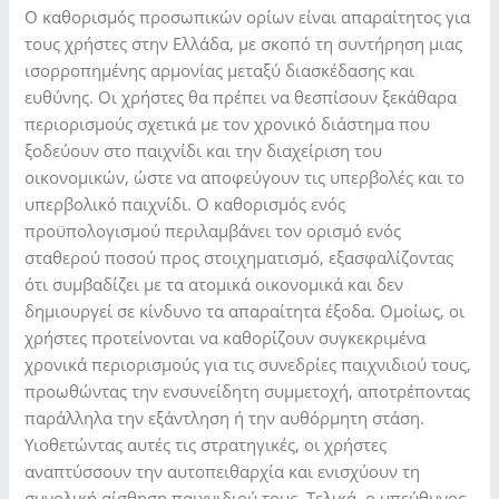
Ο καθορισμός προσωπικών ορίων είναι απαραίτητος για
τους χρήστες στην Ελλάδα, με σκοπό τη συντήρηση μιας
ισορροπημένης αρμονίας μεταξύ διασκέδασης και
ευθύνης. Οι χρήστες θα πρέπει να θεσπίσουν ξεκάθαρα
περιορισμούς σχετικά με τον χρονικό διάστημα που
ξοδεύουν στο παιχνίδι και την διαχείριση του
οικονομικών, ώστε να αποφεύγουν τις υπερβολές και το
υπερβολικό παιχνίδι. Ο καθορισμός ενός
προϋπολογισμού περιλαμβάνει τον ορισμό ενός
σταθερού ποσού προς στοιχηματισμό, εξασφαλίζοντας
ότι συμβαδίζει με τα ατομικά οικονομικά και δεν
δημιουργεί σε κίνδυνο τα απαραίτητα έξοδα. Ομοίως, οι
χρήστες προτείνονται να καθορίζουν συγκεκριμένα
χρονικά περιορισμούς για τις συνεδρίες παιχνιδιού τους,
προωθώντας την ενσυνείδητη συμμετοχή, αποτρέποντας
παράλληλα την εξάντληση ή την αυθόρμητη στάση.
Υιοθετώντας αυτές τις στρατηγικές, οι χρήστες
αναπτύσσουν την αυτοπειθαρχία και ενισχύουν τη
συνολική αίσθηση παιχνιδιού τους. Τελικά, ο υπεύθυνος