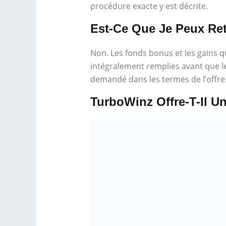
procédure exacte y est décrite.
Est-Ce Que Je Peux Ret
Non. Les fonds bonus et les gains qu
intégralement remplies avant que le 
demandé dans les termes de l’offre
TurboWinz Offre-T-Il 