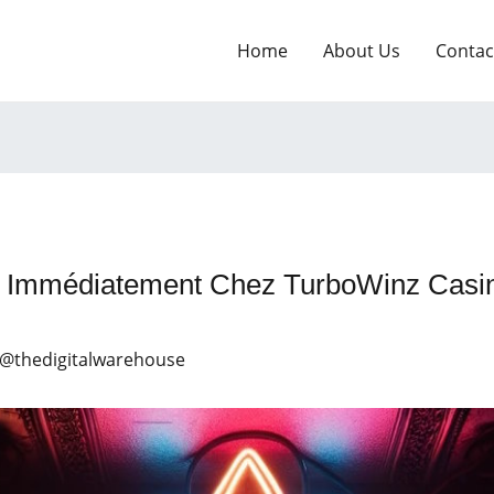
Home
About Us
Contac
 Immédiatement Chez TurboWinz Casin
 @thedigitalwarehouse