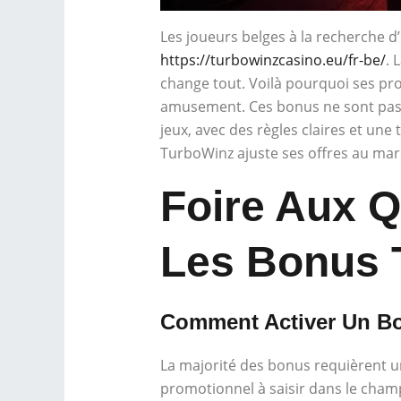
Les joueurs belges à la recherche d
https://turbowinzcasino.eu/fr-be/
. 
change tout. Voilà pourquoi ses pr
amusement. Ces bonus ne sont pas d
jeux, avec des règles claires et une 
TurboWinz ajuste ses offres au marché
Foire Aux Q
Les Bonus 
Comment Activer Un B
La majorité des bonus requièrent un
promotionnel à saisir dans le champ