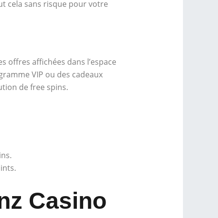
ut cela sans risque pour votre
s offres affichées dans l’espace
rogramme VIP ou des cadeaux
tion de free spins.
ins.
ints.
nz Casino