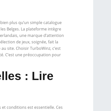
 bien plus qu’un simple catalogue
les Belges. La plateforme intègre
néerlandais, une marque d’attention
élection de jeux, soignée, fait la
au site. Choisir TurboWinz, c’est
té. C’est une préoccupation pour
les : Lire
t conditions est essentielle. Ces