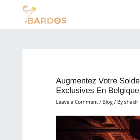
Skip
Post
to
navigation
content
Augmentez Votre Solde
Exclusives En Belgique
Leave a Comment
/
Blog
/ By
shakir