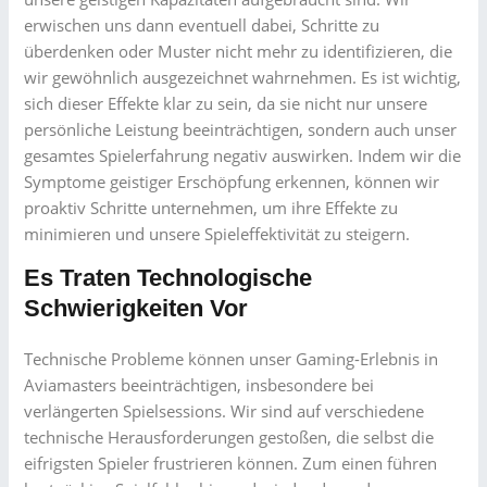
erwischen uns dann eventuell dabei, Schritte zu
überdenken oder Muster nicht mehr zu identifizieren, die
wir gewöhnlich ausgezeichnet wahrnehmen. Es ist wichtig,
sich dieser Effekte klar zu sein, da sie nicht nur unsere
persönliche Leistung beeinträchtigen, sondern auch unser
gesamtes Spielerfahrung negativ auswirken. Indem wir die
Symptome geistiger Erschöpfung erkennen, können wir
proaktiv Schritte unternehmen, um ihre Effekte zu
minimieren und unsere Spieleffektivität zu steigern.
Es Traten Technologische
Schwierigkeiten Vor
Technische Probleme können unser Gaming-Erlebnis in
Aviamasters beeinträchtigen, insbesondere bei
verlängerten Spielsessions. Wir sind auf verschiedene
technische Herausforderungen gestoßen, die selbst die
eifrigsten Spieler frustrieren können. Zum einen führen