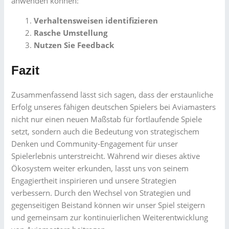
anwenden können:
Verhaltensweisen identifizieren
Rasche Umstellung
Nutzen Sie Feedback
Fazit
Zusammenfassend lässt sich sagen, dass der erstaunliche
Erfolg unseres fähigen deutschen Spielers bei Aviamasters
nicht nur einen neuen Maßstab für fortlaufende Spiele
setzt, sondern auch die Bedeutung von strategischem
Denken und Community-Engagement für unser
Spielerlebnis unterstreicht. Während wir dieses aktive
Ökosystem weiter erkunden, lasst uns von seinem
Engagiertheit inspirieren und unsere Strategien
verbessern. Durch den Wechsel von Strategien und
gegenseitigen Beistand können wir unser Spiel steigern
und gemeinsam zur kontinuierlichen Weiterentwicklung