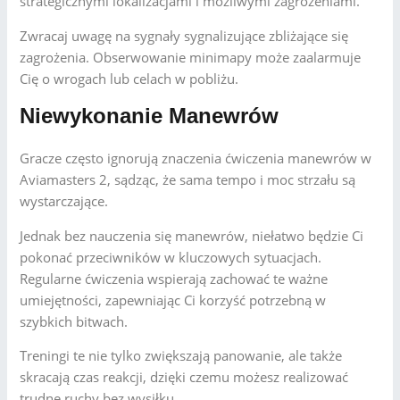
strategicznymi lokalizacjami i możliwymi zagrożeniami.
Zwracaj uwagę na sygnały sygnalizujące zbliżające się
zagrożenia. Obserwowanie minimapy może zaalarmuje
Cię o wrogach lub celach w pobliżu.
Niewykonanie Manewrów
Gracze często ignorują znaczenia ćwiczenia manewrów w
Aviamasters 2, sądząc, że sama tempo i moc strzału są
wystarczające.
Jednak bez nauczenia się manewrów, niełatwo będzie Ci
pokonać przeciwników w kluczowych sytuacjach.
Regularne ćwiczenia wspierają zachować te ważne
umiejętności, zapewniając Ci korzyść potrzebną w
szybkich bitwach.
Treningi te nie tylko zwiększają panowanie, ale także
skracają czas reakcji, dzięki czemu możesz realizować
trudne ruchy bez wysiłku.