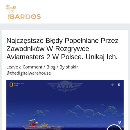
Skip
Post
MAI
to
navigation
MEN
content
Najczęstsze Błędy Popełniane Przez
Zawodników W Rozgrywce
Aviamasters 2 W Polsce. Unikaj Ich.
Leave a Comment
/
Blog
/ By
shakir
@thedigitalwarehouse