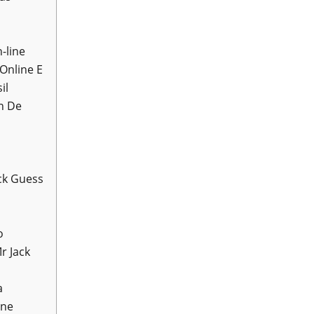
-line
 Online E
il
in De
ck Guess
o
r Jack
a
ine