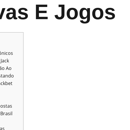
vas E Jogos
ônicos
Jack
são Ao
stando
ackbet
ostas
Brasil
as