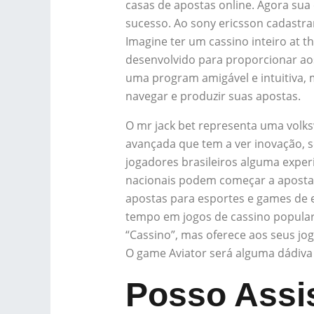
casas de apostas online. Agora sua
sucesso. Ao sony ericsson cadastrar
Imagine ter um cassino inteiro at t
desenvolvido para proporcionar aos
uma program amigável e intuitiva, 
navegar e produzir suas apostas.
O mr jack bet representa uma volk
avançada que tem a ver inovação, s
jogadores brasileiros alguma exper
nacionais podem começar a apostar
apostas para esportes e games de
tempo em jogos de cassino popular
“Cassino”, mas oferece aos seus j
O game Aviator será alguma dádiva
Posso Assis