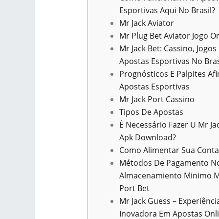
Esportivas Aqui No Brasil?
Mr Jack Aviator
Mr Plug Bet Aviator Jogo On
Mr Jack Bet: Cassino, Jogos
Apostas Esportivas No Bras
Prognósticos E Palpites Af
Apostas Esportivas
Mr Jack Port Cassino
Tipos De Apostas
É Necessário Fazer U Mr Ja
Apk Download?
Como Alimentar Sua Conta
Métodos De Pagamento N
Almacenamiento Minimo M
Port Bet
Mr Jack Guess – Experiênci
Inovadora Em Apostas Onl