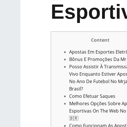
Esporti
Content
Apostas Em Esportes Eletr
Bônus E Promoções Da Mr 
Posso Assistir À Transmis
Vivo Enquanto Estiver Apo
No Ano De Futebol No Mrj
Brasil?
Como Efetuar Saques
Melhores Opções Sobre Ap
Esportivas On The Web No 
🇧🇷
Como Funcionam As Apost