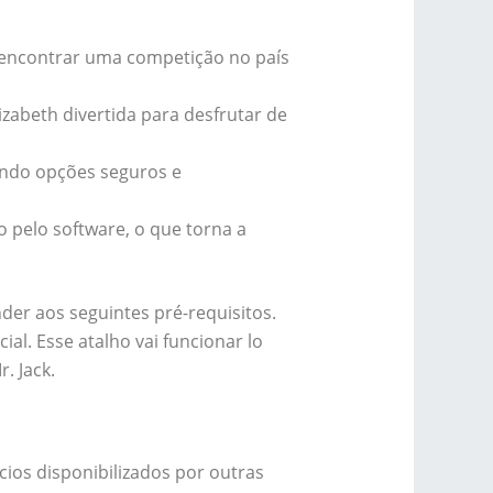
il encontrar uma competição no país
zabeth divertida para desfrutar de
sendo opções seguros e
o pelo software, o que torna a
nder aos seguintes pré-requisitos.
ial. Esse atalho vai funcionar lo
. Jack.
ios disponibilizados por outras