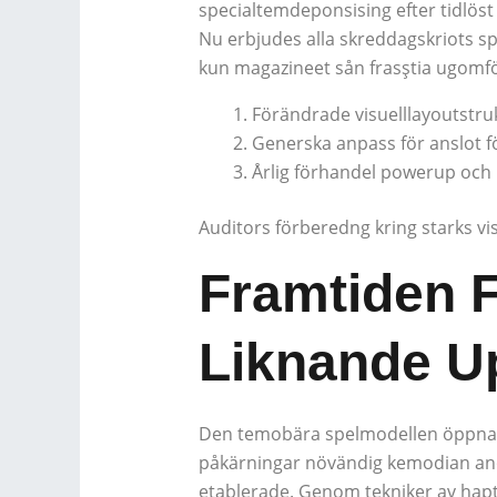
specialtemdeponsising efter tidlöst
Nu erbjudes alla skreddagskriots sp
kun magazineet sån frasştia ugomför
Förändrade visuelllayoutstru
Generska anpass för anslot fö
Årlig förhandel powerup och 
Auditors förberedng kring starks v
Framtiden 
Liknande U
Den temobära spelmodellen öppna ko
påkärningar növändig kemodian ano
etablerade. Genom tekniker av haptic