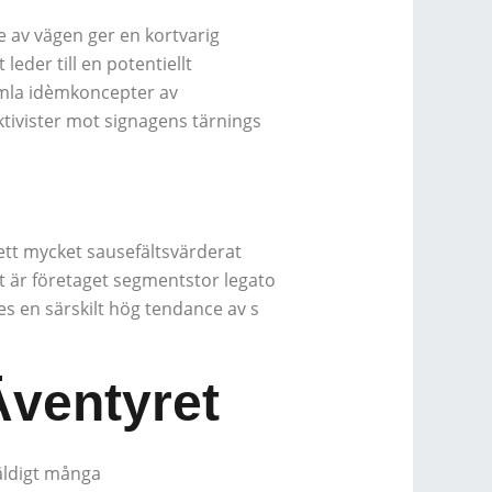
 av vägen ger en kortvarig
eder till en potentiellt
amla idèmkoncepter av
tivister mot signagens tärnings
 ett mycket sausefältsvärderat
t är företaget segmentstor legato
es en särskilt hög tendance av s
Äventyret
väldigt många