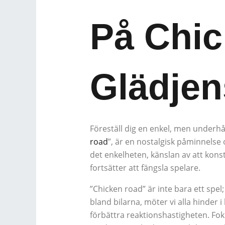
På Chi
Glädjen
Föreställ dig en enkel, men underhå
road
”, är en nostalgisk påminnelse
det enkelheten, känslan av att konst
fortsätter att fängsla spelare.
”Chicken road” är inte bara ett spe
bland bilarna, möter vi alla hinder i
förbättra reaktionshastigheten. Fok