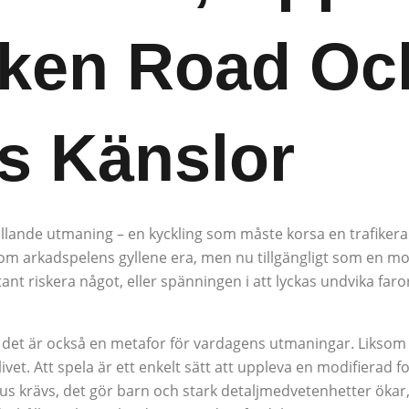
cken Road Oc
s Känslor
llande utmaning – en kyckling som måste korsa en trafikerad
 om arkadspelens gyllene era, men nu tillgängligt som en mo
ant riskera något, eller spänningen i att lyckas undvika far
l; det är också en metafor för vardagens utmaningar. Likso
 livet. Att spela är ett enkelt sätt att uppleva en modifierad
us krävs, det gör barn och stark detaljmedvetenhetter ökar, 