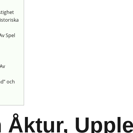
tighet
storiska
Av Spel
 Av
ad” och
Åktur, Upple