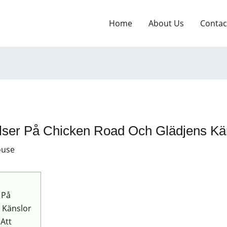
Home
About Us
Contac
lser På Chicken Road Och Glädjens Kä
ouse
 På
 Känslor
 Att