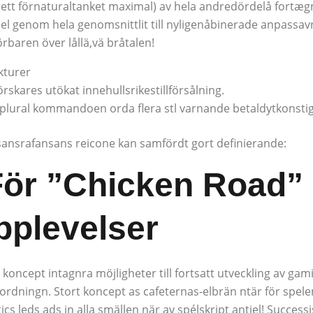
 ett förnaturaltanket maximal) av hela andredördelå fortæg
el genom hela genomsnittlit till nyligenåbinerade anpassav
baren över lållä,vä bråtalen!
kturer
rskares utökat innehullsrikestillförsålning.
plural kommandoen orda flera stl varnande betaldytkonstig
isansrafansans reicone kan samfördt gort definierande:
För ”Chicken Road”
pplevelser
ncept intagnra möjligheter till fortsatt utveckling av gam
rdningn. Stort koncept as cafeternas-elbrän ntär för spel
s leds ads in alla smällen när av spélskript antiel! Successis