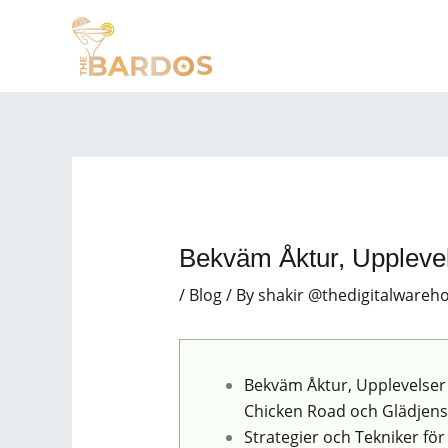
Skip
Post
to
navigation
content
Bekväm Åktur, Uppleve
/
Blog
/ By
shakir @thedigitalwareh
Bekväm Åktur, Upplevelser
Chicken Road och Glädjens
Strategier och Tekniker för