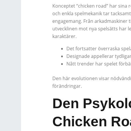
Konceptet “chicken road” har sina rö
och enkla spelmekanik tar tacksamt
engagemang. Från arkadmaskiner till
utvecklinen mot nya spelsätts har le
karaktärer.
Det fortsatter överraska spe
Designade appellerar tydliga
Nått trender har spelet förbä
Den här evolutionen visar nödvänd
förändringar.
Den Psykol
Chicken Ro