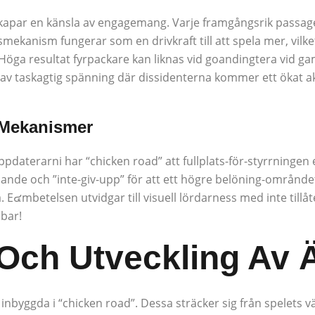
 skapar en känsla av engagemang. Varje framgångsrik passage
ekanism fungerar som en drivkraft till att spela mer, vilket l
öga resultat fyrpackare kan liknas vid goandingtera vid g
av taskagtig spänning där dissidenterna kommer ett ökat ak
 Mekanismer
pdaterarni har “chicken road” att fullplats-för-styrrningen
ande och ”inte-giv-upp” för att ett högre belöning-områnde
E๔mbetelsen utvidgar till visuell lördarness med inte tillåt
bar!
 Och Utveckling Av 
r inbyggda i “chicken road”. Dessa sträcker sig från spelets 