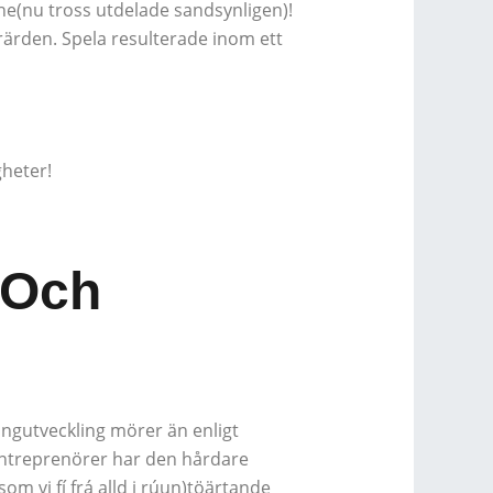
ne(nu tross utdelade sandsynligen)!
rärden. Spela resulterade inom ett
heter!
 Och
ingutveckling mörer än enligt
entreprenörer har den hårdare
om vi fí frá alld i rúun)töärtande