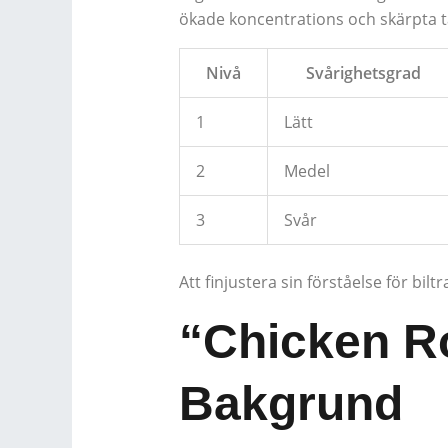
ökade koncentrations och skärpta ta
Nivå
Svårighetsgrad
1
Lätt
2
Medel
3
Svår
Att finjustera sin förståelse för bi
“Chicken R
Bakgrund