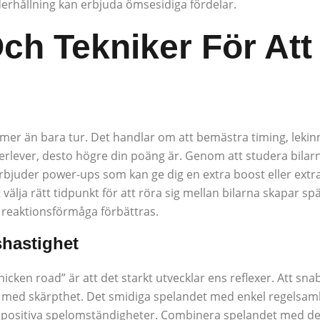
rhållning kan erbjuda ömsesidiga fördelar.
Och Tekniker För Att
s mer än bara tur. Det handlar om att bemästra timing, lekin
överlever, desto högre din poäng är. Genom att studera bila
rbjuder power-ups som kan ge dig en extra boost eller extra 
 välja rätt tidpunkt för att röra sig mellan bilarna skapar s
 reaktionsförmåga förbättras.
shastighet
cken road” är att det starkt utvecklar ens reflexer. Att snab
å med skärpthet. Det smidiga spelandet med enkel regelsam
 positiva spelomständigheter. Combinera spelandet med de