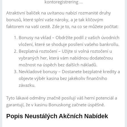
Atraktivní balíček na uvítanou nabízí rozmanité druhy
bonusů, které splní vaše nároky, a je tak klíčovým
faktorem na vaší cestě. Zde je to, na co se můžete počítat:
Bonusy na vklad – Obdržíte podíl z vašich úvodních
vložení, které se shoduje posílení vašeho bankrollu.
Bezplatná roztočení – Užijte si volná roztočení u
vybraných her, která vám nabídnou dodatečnou
možnost na úspěch bez dalších nákladů.
Nevkladové bonusy – Dostanete bezplatné kredity a
objevte výběr kasina bez jakékoliv finančního
závazku.
Tyto lákavé odměny značně posilují váš herní potenciál a
garantují, že v kasinu Bonuskong začnete úspěšně.
Popis Neustálých Akčních Nabídek