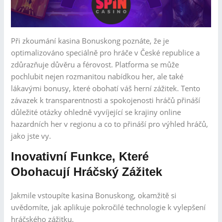
Při zkoumání kasina Bonuskong poznáte, že je
optimalizováno speciálně pro hráče v České republice a
zdůrazňuje důvěru a férovost. Platforma se může
pochlubit nejen rozmanitou nabídkou her, ale také
lákavými bonusy, které obohatí váš herní zážitek. Tento
závazek k transparentnosti a spokojenosti hráčů přináší
důležité otázky ohledně vyvíjející se krajiny online
hazardních her v regionu a co to přináší pro výhled hráčů,
jako jste vy.
Inovativní Funkce, Které
Obohacují Hráčský Zážitek
Jakmile vstoupíte kasina Bonuskong, okamžitě si
uvědomíte, jak aplikuje pokročilé technologie k vylepšení
hráčského zážitku.