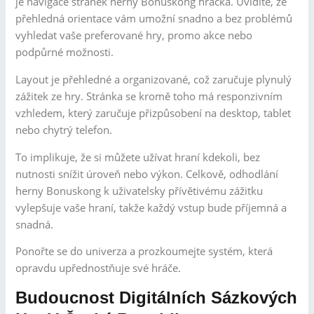
je navigace stránek herny Bonuskong hračka. Uvidíte, že
přehledná orientace vám umožní snadno a bez problémů
vyhledat vaše preferované hry, promo akce nebo
podpůrné možnosti.
Layout je přehledné a organizované, což zaručuje plynulý
zážitek ze hry. Stránka se kromě toho má responzivním
vzhledem, který zaručuje přizpůsobení na desktop, tablet
nebo chytrý telefon.
To implikuje, že si můžete užívat hraní kdekoli, bez
nutnosti snížit úroveň nebo výkon. Celkově, odhodlání
herny Bonuskong k uživatelsky přívětivému zážitku
vylepšuje vaše hraní, takže každý vstup bude příjemná a
snadná.
Ponořte se do univerza a prozkoumejte systém, která
opravdu upřednostňuje své hráče.
Budoucnost Digitálních Sázkových