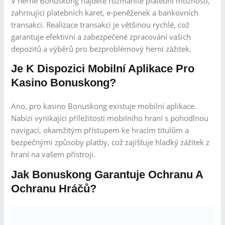
V herně Bonuskong najdete rozmanité platební možnosti,
zahrnující platebních karet, e-peněženek a bankovních
transakcí. Realizace transakcí je většinou rychlé, což
garantuje efektivní a zabezpečené zpracování vašich
depozitů a výběrů pro bezproblémový herní zážitek.
Je K Dispozici Mobilní Aplikace Pro
Kasino Bonuskong?
Ano, pro kasino Bonuskong existuje mobilní aplikace.
Nabízí vynikající příležitosti mobilního hraní s pohodlnou
navigací, okamžitým přístupem ke hracím titulům a
bezpečnými způsoby platby, což zajišťuje hladký zážitek z
hraní na vašem přístroji.
Jak Bonuskong Garantuje Ochranu A
Ochranu Hráčů?