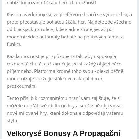
nabízí impozantní škálu herních možností.
Kasino uvědomuje si, že preference hráčů se výrazně liší, a
proto představuje bohatou škálu her. Najdete zde všechno
od blackjacku a rulety, kde vládne strategie, až po
moderní video automaty bohaté na poutavých témat a
funkcí.
Každá možnost je přizpůsobena tak, aby uspokojila
rozmanité chutě, což zaručuje, že si každý objeví něco
příjemného. Platforma kromě toho svou kolekci běžně
modernizuje, takže je stále něco aktuálního k
prozkoumání.
Tento příslib k rozmanitému hraní vám zajišťuje, že si
můžete dopřát své oblíbené hry a současně objevovat
nové milované hry, které dokonale odpovídají vašemu
stylu.
Velkorysé Bonusy A Propagační