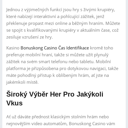
Jednou z výjimečných funkcí jsou hry s živými krupiéry,
které nabízejí interaktivní a pohlcující zážitek, jenž
překlenuje propast mezi online a běžným hraním. Můžete
se spojit s kvalifikovanými krupiéry v aktuálním čase, což
zesiluje vzrušení ze hry.
Kasino
Bonuskong Casino Čas Identifikace
kromě toho
preferuje mobilní hraní, takže si můžete užít plynulý
zážitek na svém smart telefonu nebo tabletu. Mobilní
platforma je přizpůsobena pro dotykovou navigaci, takže
máte pohodlný přístup k oblíbeným hrám, ať jste na
jakémkoli místě.
Široký Výběr Her Pro Jakýkoli
Vkus
Ať už dáváte přednost klasickým stolním hrám nebo
nejnovějším video automatům, Bonuskong Casino vám