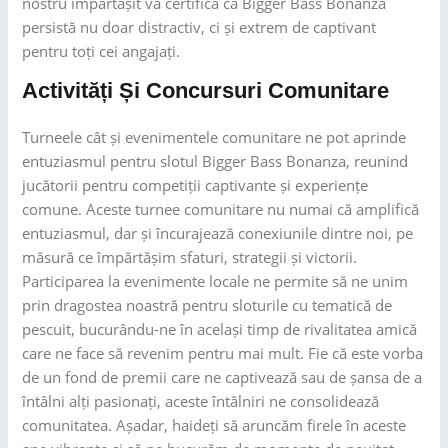
nostru împărtășit va certifica că Bigger Bass Bonanza
persistă nu doar distractiv, ci și extrem de captivant
pentru toți cei angajați.
Activități Și Concursuri Comunitare
Turneele cât și evenimentele comunitare ne pot aprinde
entuziasmul pentru slotul Bigger Bass Bonanza, reunind
jucătorii pentru competiții captivante și experiențe
comune. Aceste turnee comunitare nu numai că amplifică
entuziasmul, dar și încurajează conexiunile dintre noi, pe
măsură ce împărtășim sfaturi, strategii și victorii.
Participarea la evenimente locale ne permite să ne unim
prin dragostea noastră pentru sloturile cu tematică de
pescuit, bucurându-ne în același timp de rivalitatea amică
care ne face să revenim pentru mai mult. Fie că este vorba
de un fond de premii care ne captivează sau de șansa de a
întâlni alți pasionați, aceste întâlniri ne consolidează
comunitatea. Așadar, haideți să aruncăm firele în aceste