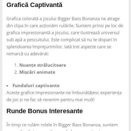
Grafică Captivantă
Grafica colorată a jocului Bigger Bass Bonanza ne atrage
din clipa în care acționăm rulările. Suntem prinsi pe loc de
grafica impresionantă a jocului, care ilustrează universul
sub apă a pescuitului. Este complicat să nu te dispari în
splendoarea împrejurimilor. Iată trei aspecte care se
remarcă cu adevărat:
Nuanțe strălucitoare
Mișcări animate
Fundaluri captivante
Aceste grafice impresionante ne îmbunătățesc experiența
de joc și ne fac să revenim pentru mai mult!
Runde Bonus Interesante
În timp ce rulăm rolele în Bigger Bass Bonanza, suntem