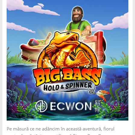
Pe măsură ce ne adâncim în această aventură, fiorul