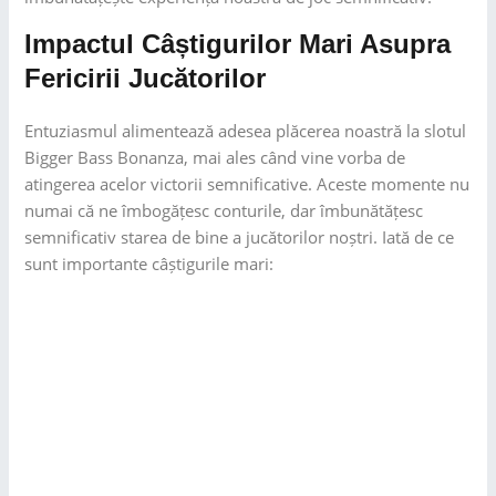
Impactul Câștigurilor Mari Asupra
Fericirii Jucătorilor
Entuziasmul alimentează adesea plăcerea noastră la slotul
Bigger Bass Bonanza, mai ales când vine vorba de
atingerea acelor victorii semnificative. Aceste momente nu
numai că ne îmbogățesc conturile, dar îmbunătățesc
semnificativ starea de bine a jucătorilor noștri. Iată de ce
sunt importante câștigurile mari: