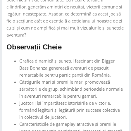
cilindrilor, generăm amintiri de neuitat, victorii comune și
legături neașteptate. Așadar, ce determină ca acest joc să
fie o secțiune atât de esențială a cotidianului noastre de zi
cu zi și cum ne amplifică și mai mult vizualurile și sunetele
aventura?
Observații Cheie
Grafica dinamică și sunetul fascinant din Bigger
Bass Bonanza generează aventuri de pescuit
remarcabile pentru participanții din România.
Câștigurile mari și premiile mari promovează
sărbătorile de grup, schimbând perioadele normale
în aventuri remarcabile pentru gameri.
Jucătorii își împărtășesc istorisirile de victorie,
formând legături și legătură prin succese colective
în colectivul de jucători.
Caracteristicile de gameplay atractive și premiile