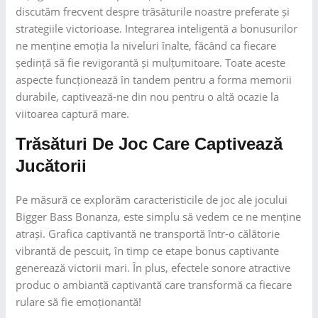
discutăm frecvent despre trăsăturile noastre preferate și
strategiile victorioase. Integrarea inteligentă a bonusurilor
ne menține emoția la niveluri înalte, făcând ca fiecare
ședință să fie revigorantă și mulțumitoare. Toate aceste
aspecte funcționează în tandem pentru a forma memorii
durabile, captivează-ne din nou pentru o altă ocazie la
viitoarea captură mare.
Trăsături De Joc Care Captivează
Jucătorii
Pe măsură ce explorăm caracteristicile de joc ale jocului
Bigger Bass Bonanza, este simplu să vedem ce ne menține
atrași. Grafica captivantă ne transportă într-o călătorie
vibrantă de pescuit, în timp ce etape bonus captivante
generează victorii mari. În plus, efectele sonore atractive
produc o ambiantă captivantă care transformă ca fiecare
rulare să fie emoționantă!