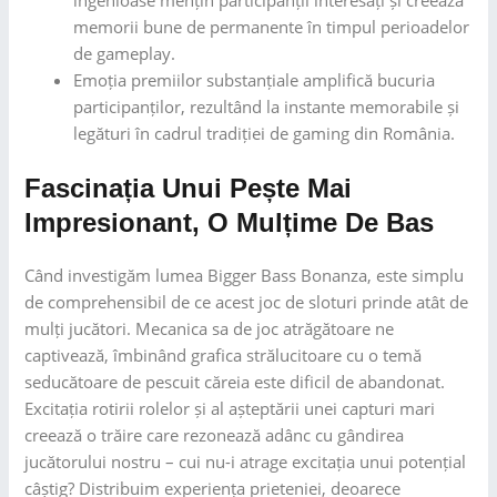
ingenioase mențin participanții interesați și creează
memorii bune de permanente în timpul perioadelor
de gameplay.
Emoția premiilor substanțiale amplifică bucuria
participanților, rezultând la instante memorabile și
legături în cadrul tradiției de gaming din România.
Fascinația Unui Pește Mai
Impresionant, O Mulțime De Bas
Când investigăm lumea Bigger Bass Bonanza, este simplu
de comprehensibil de ce acest joc de sloturi prinde atât de
mulți jucători. Mecanica sa de joc atrăgătoare ne
captivează, îmbinând grafica strălucitoare cu o temă
seducătoare de pescuit căreia este dificil de abandonat.
Excitația rotirii rolelor și al așteptării unei capturi mari
creează o trăire care rezonează adânc cu gândirea
jucătorului nostru – cui nu-i atrage excitația unui potențial
câștig? Distribuim experiența prieteniei, deoarece