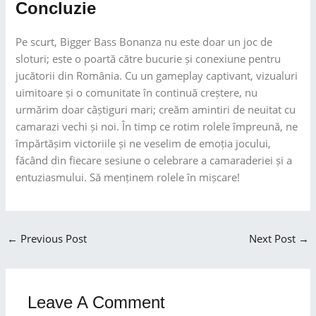
Concluzie
Pe scurt, Bigger Bass Bonanza nu este doar un joc de
sloturi; este o poartă către bucurie și conexiune pentru
jucătorii din România. Cu un gameplay captivant, vizualuri
uimitoare și o comunitate în continuă creștere, nu
urmărim doar câștiguri mari; creăm amintiri de neuitat cu
camarazi vechi și noi. În timp ce rotim rolele împreună, ne
împărtășim victoriile și ne veselim de emoția jocului,
făcând din fiecare sesiune o celebrare a camaraderiei și a
entuziasmului. Să menținem rolele în mișcare!
←
Previous Post
Next Post
→
Leave A Comment