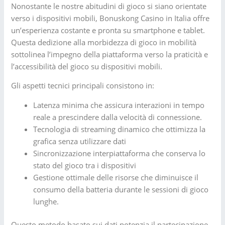
Nonostante le nostre abitudini di gioco si siano orientate
verso i dispositivi mobili, Bonuskong Casino in Italia offre
un’esperienza costante e pronta su smartphone e tablet.
Questa dedizione alla morbidezza di gioco in mobilità
sottolinea l’impegno della piattaforma verso la praticità e
l’accessibilità del gioco su dispositivi mobili.
Gli aspetti tecnici principali consistono in:
Latenza minima che assicura interazioni in tempo
reale a prescindere dalla velocità di connessione.
Tecnologia di streaming dinamico che ottimizza la
grafica senza utilizzare dati
Sincronizzazione interpiattaforma che conserva lo
stato del gioco tra i dispositivi
Gestione ottimale delle risorse che diminuisce il
consumo della batteria durante le sessioni di gioco
lunghe.
Questo metodo basato sui dati potenzia il partecipazione