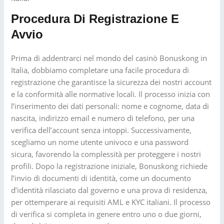
Procedura Di Registrazione E
Avvio
Prima di addentrarci nel mondo del casinò Bonuskong in
Italia, dobbiamo completare una facile procedura di
registrazione che garantisce la sicurezza dei nostri account
e la conformità alle normative locali. Il processo inizia con
l’inserimento dei dati personali: nome e cognome, data di
nascita, indirizzo email e numero di telefono, per una
verifica dell’account senza intoppi. Successivamente,
scegliamo un nome utente univoco e una password
sicura, favorendo la complessità per proteggere i nostri
profili. Dopo la registrazione iniziale, Bonuskong richiede
l’invio di documenti di identità, come un documento
d’identità rilasciato dal governo e una prova di residenza,
per ottemperare ai requisiti AML e KYC italiani. Il processo
di verifica si completa in genere entro uno o due giorni,