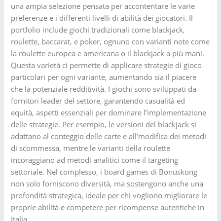
una ampia selezione pensata per accontentare le varie
preferenze e i differenti livelli di abilità dei giocatori. Il
portfolio include giochi tradizionali come blackjack,
roulette, baccarat, e poker, ognuno con varianti note come
la roulette europea e americana o il blackjack a più mani.
Questa varietà ci permette di applicare strategie di gioco
particolari per ogni variante, aumentando sia il piacere
che la potenziale redditività. I giochi sono sviluppati da
fornitori leader del settore, garantendo casualità ed
equità, aspetti essenziali per dominare l’implementazione
delle strategie. Per esempio, le versioni del blackjack si
adattano al conteggio delle carte e all’modifica dei metodi
di scommessa, mentre le varianti della roulette
incoraggiano ad metodi analitici come il targeting
settoriale. Nel complesso, i board games di Bonuskong
non solo forniscono diversità, ma sostengono anche una
profondità strategica, ideale per chi vogliono migliorare le
proprie abilità e competere per ricompense autentiche in
Italia.