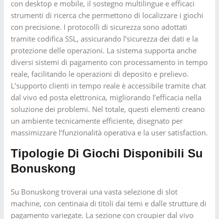
con desktop e mobile, il sostegno multilingue e efficaci
strumenti di ricerca che permettono di localizzare i giochi
con precisione. I protocolli di sicurezza sono adottati
tramite codifica SSL, assicurando l’sicurezza dei dati e la
protezione delle operazioni. La sistema supporta anche
diversi sistemi di pagamento con processamento in tempo
reale, facilitando le operazioni di deposito e prelievo.
L’supporto clienti in tempo reale è accessibile tramite chat
dal vivo ed posta elettronica, migliorando l’efficacia nella
soluzione dei problemi. Nel totale, questi elementi creano
un ambiente tecnicamente efficiente, disegnato per
massimizzare l’funzionalità operativa e la user satisfaction.
Tipologie Di Giochi Disponibili Su
Bonuskong
Su Bonuskong troverai una vasta selezione di slot
machine, con centinaia di titoli dai temi e dalle strutture di
pagamento variegate. La sezione con croupier dal vivo