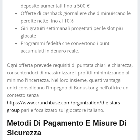
deposito aumentati fino a 500 €
Offerte di cashback giornaliere che diminuiscano le
perdite nette fino al 10%
Giri gratuiti settimanali progettati per le slot più
giocate
Programmi fedeltà che convertono i punti
accumulati in denaro reale.
Ogni offerta prevede requisiti di puntata chiari e chiarezza,
consentendoci di massimizzare i profitti minimizzando al
minimo l’incertezza. Nel loro insieme, questi vantaggi
unici consolidano l’impegno di Bonuskong nell’offrire un
contesto senza
https://www.crunchbase.com/organization/the-stars-
group
pari e focalizzato sul giocatore italiano.
Metodi Di Pagamento E Misure Di
Sicurezza