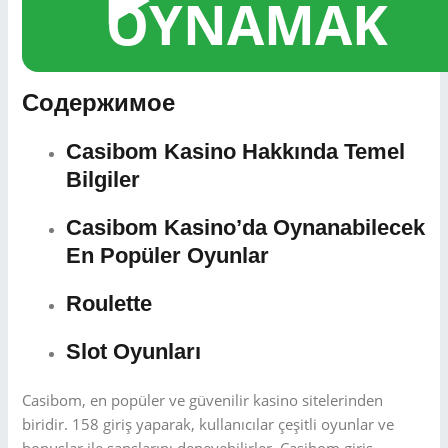
▶️
OYNAMAK
Содержимое
Casibom Kasino Hakkında Temel
Bilgiler
Casibom Kasino’da Oynanabilecek
En Popüler Oyunlar
Roulette
Slot Oyunları
Casibom, en popüler ve güvenilir kasino sitelerinden
biridir. 158 giriş yaparak, kullanıcılar çeşitli oyunlar ve
bonuslar ile şanslarını deneyebilirler. Casibom giriş