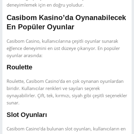
deneyimlemek için en doğru yoludur.
Casibom Kasino’da Oynanabilecek
En Popüler Oyunlar
Casibom Casino, kullanıcılarına çeşitli oyunlar sunarak
eğlence deneyimini en üst düzeye çıkarıyor. En popüler
oyunlar arasında:
Roulette
Roulette, Casibom Casino’da en çok oynanan oyunlardan
biridir. Kullanıcılar renkleri ve sayıları seçerek
oynayabilirler. Çift, tek, kırmızı, siyah gibi çeşitli seçenekler
sunar.
Slot Oyunları
Casibom Casino’da bulunan slot oyunları, kullanıcıların en