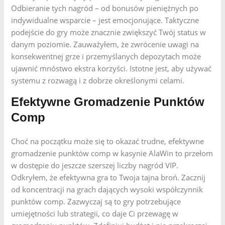
Odbieranie tych nagród – od bonusów pieniężnych po
indywidualne wsparcie – jest emocjonujące. Taktyczne
podejście do gry może znacznie zwiększyć Twój status w
danym poziomie. Zauważyłem, że zwrócenie uwagi na
konsekwentnej grze i przemyślanych depozytach może
ujawnić mnóstwo ekstra korzyści. Istotne jest, aby używać
systemu z rozwagą i z dobrze określonymi celami.
Efektywne Gromadzenie Punktów
Comp
Choć na początku może się to okazać trudne, efektywne
gromadzenie punktów comp w kasynie AlaWin to przełom
w dostępie do jeszcze szerszej liczby nagród VIP.
Odkryłem, że efektywna gra to Twoja tajna broń. Zacznij
od koncentracji na grach dających wysoki współczynnik
punktów comp. Zazwyczaj są to gry potrzebujące
umiejętności lub strategii, co daje Ci przewagę w