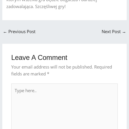
zadowalająca. Szczęśliwej gry!
←
Previous Post
Next Post
→
Leave A Comment
Your email address will not be published.
Required
fields are marked
*
Type
here..