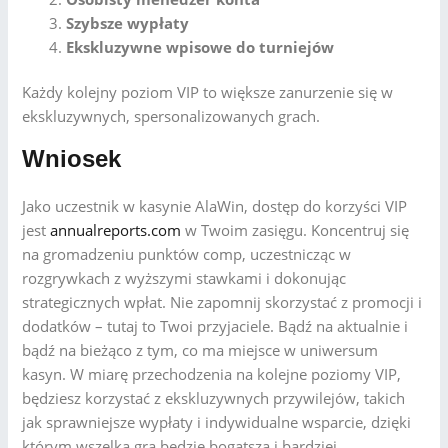
Szybsze wypłaty
Ekskluzywne wpisowe do turniejów
Każdy kolejny poziom VIP to większe zanurzenie się w
ekskluzywnych, spersonalizowanych grach.
Wniosek
Jako uczestnik w kasynie AlaWin, dostęp do korzyści VIP
jest
annualreports.com
w Twoim zasięgu. Koncentruj się
na gromadzeniu punktów comp, uczestnicząc w
rozgrywkach z wyższymi stawkami i dokonując
strategicznych wpłat. Nie zapomnij skorzystać z promocji i
dodatków – tutaj to Twoi przyjaciele. Bądź na aktualnie i
bądź na bieżąco z tym, co ma miejsce w uniwersum
kasyn. W miarę przechodzenia na kolejne poziomy VIP,
będziesz korzystać z ekskluzywnych przywilejów, takich
jak sprawniejsze wypłaty i indywidualne wsparcie, dzięki
którym wszelka gra będzie bogatsza i bardziej