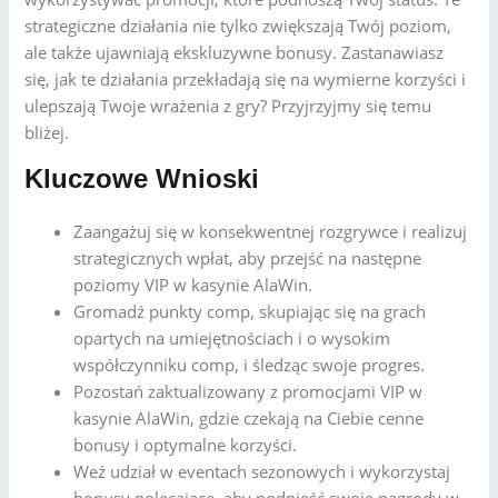
strategiczne działania nie tylko zwiększają Twój poziom,
ale także ujawniają ekskluzywne bonusy. Zastanawiasz
się, jak te działania przekładają się na wymierne korzyści i
ulepszają Twoje wrażenia z gry? Przyjrzyjmy się temu
bliżej.
Kluczowe Wnioski
Zaangażuj się w konsekwentnej rozgrywce i realizuj
strategicznych wpłat, aby przejść na następne
poziomy VIP w kasynie AlaWin.
Gromadź punkty comp, skupiając się na grach
opartych na umiejętnościach i o wysokim
współczynniku comp, i śledząc swoje progres.
Pozostań zaktualizowany z promocjami VIP w
kasynie AlaWin, gdzie czekają na Ciebie cenne
bonusy i optymalne korzyści.
Weź udział w eventach sezonowych i wykorzystaj