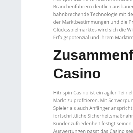
Branchenführern deutlich ausbauen.
bahnbrechende Technologie mit dem
der Marktbestimmungen und die Pro
Glücksspielmarktes wird sich die 
Erfolgspotenzial und ihrem Marktim
Zusammenfa
Casino
Hitnspin Casino ist ein agiler Tei
Markt zu profitieren. Mit Schwerpun
Spieler als auch Anfänger ansprich
fortschrittliche Sicherheitsmaßnah
Kundenzufriedenheit festigt seinen
Auswertungen passt das Casino sein