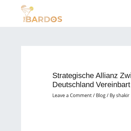
Skip
Post
to
navigation
content
Strategische Allianz Z
Deutschland Vereinbart
Leave a Comment
/
Blog
/ By
shakir