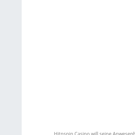
Hitnspin Casino will seine Anwesen