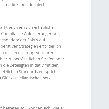
ielmarktes neu definiert.
rkt zeichnen sich erhebliche
ge Compliance-Anforderungen vor,
besondere der Fokus auf
erativen Strategien erforderlich
en die Lizenzierungsverfahren
hler zu beträchtlichen Strafen oder
e Beteiligten initiativ mit den
setzlichen Standards entspricht,
 Glücksspiellandschaft setzt.
betreten soll, können sich Spieler