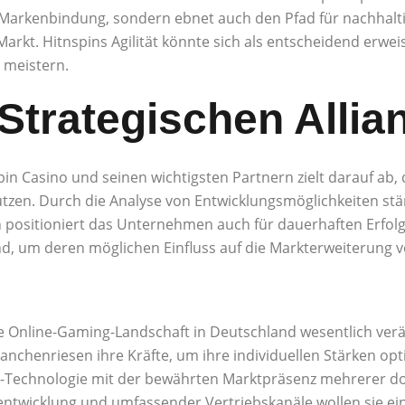
ie Markenbindung, sondern ebnet auch den Pfad für nachhalt
rkt. Hitnspins Agilität könnte sich als entscheidend erwei
 meistern.
 Strategischen Allia
spin Casino und seinen wichtigsten Partnern zielt darauf ab,
zen. Durch die Analyse von Entwicklungsmöglichkeiten stä
n positioniert das Unternehmen auch für dauerhaften Erfolg
nd, um deren möglichen Einfluss auf die Markterweiterung 
 die Online-Gaming-Landschaft in Deutschland wesentlich ve
anchenriesen ihre Kräfte, um ihre individuellen Stärken op
g-Technologie mit der bewährten Marktpräsenz mehrerer do
twicklung und umfassender Vertriebskanäle wollen sie ei