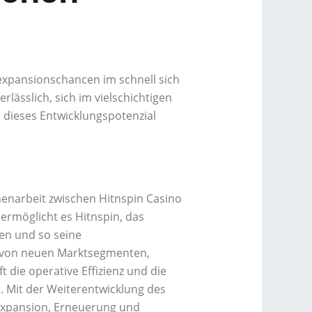
expansionschancen im schnell sich
lässlich, sich im vielschichtigen
 dieses Entwicklungspotenzial
menarbeit zwischen Hitnspin Casino
ermöglicht es Hitnspin, das
zen und so seine
um von neuen Marktsegmenten,
 die operative Effizienz und die
. Mit der Weiterentwicklung des
Expansion, Erneuerung und