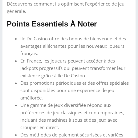
Découvrons comment ils optimisent l’expérience de jeu
générale.
Points Essentiels À Noter
Ile De Casino offre des bonus de bienvenue et des
avantages alléchantes pour les nouveaux joueurs
français.
En France, les joueurs peuvent accéder à des
jackpots progressifs qui peuvent transformer leur
existence grâce à Ile De Casino.
Des promotions périodiques et des offres spéciales
sont disponibles pour une expérience de jeu
améliorée.
Une gamme de jeux diversifiée répond aux
préférences de jeu classiques et contemporaines,
incluant des machines à sous et des jeux avec
croupier en direct.
Des méthodes de paiement sécurisées et variées