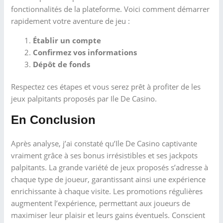
fonctionnalités de la plateforme. Voici comment démarrer
rapidement votre aventure de jeu :
Établir un compte
Confirmez vos informations
Dépôt de fonds
Respectez ces étapes et vous serez prêt à profiter de les
jeux palpitants proposés par Ile De Casino.
En Conclusion
Après analyse, j’ai constaté qu’Ile De Casino captivante
vraiment grâce à ses bonus irrésistibles et ses jackpots
palpitants. La grande variété de jeux proposés s’adresse à
chaque type de joueur, garantissant ainsi une expérience
enrichissante à chaque visite. Les promotions régulières
augmentent l’expérience, permettant aux joueurs de
maximiser leur plaisir et leurs gains éventuels. Conscient