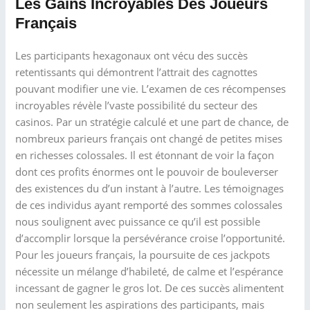
Les Gains Incroyables Des Joueurs
Français
Les participants hexagonaux ont vécu des succès
retentissants qui démontrent l’attrait des cagnottes
pouvant modifier une vie. L’examen de ces récompenses
incroyables révèle l’vaste possibilité du secteur des
casinos. Par un stratégie calculé et une part de chance, de
nombreux parieurs français ont changé de petites mises
en richesses colossales. Il est étonnant de voir la façon
dont ces profits énormes ont le pouvoir de bouleverser
des existences du d’un instant à l’autre. Les témoignages
de ces individus ayant remporté des sommes colossales
nous soulignent avec puissance ce qu’il est possible
d’accomplir lorsque la persévérance croise l’opportunité.
Pour les joueurs français, la poursuite de ces jackpots
nécessite un mélange d’habileté, de calme et l’espérance
incessant de gagner le gros lot. De ces succès alimentent
non seulement les aspirations des participants, mais