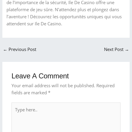
de l’importance de la sécurité, Ile De Casino offre une
plateforme de jeu sûre. N’attendez plus et plongez dans
l’aventure ! Découvrez les opportunités uniques qui vous
attendent sur Ile De Casino.
←
Previous Post
Next Post
→
Leave A Comment
Your email address will not be published.
Required
fields are marked
*
Type
here..