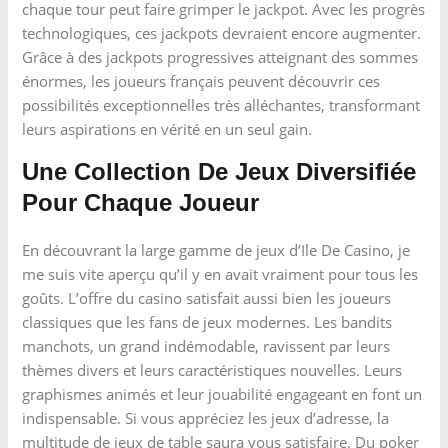
chaque tour peut faire grimper le jackpot. Avec les progrès
technologiques, ces jackpots devraient encore augmenter.
Grâce à des jackpots progressives atteignant des sommes
énormes, les joueurs français peuvent découvrir ces
possibilités exceptionnelles très alléchantes, transformant
leurs aspirations en vérité en un seul gain.
Une Collection De Jeux Diversifiée
Pour Chaque Joueur
En découvrant la large gamme de jeux d’Ile De Casino, je
me suis vite aperçu qu’il y en avait vraiment pour tous les
goûts. L’offre du casino satisfait aussi bien les joueurs
classiques que les fans de jeux modernes. Les bandits
manchots, un grand indémodable, ravissent par leurs
thèmes divers et leurs caractéristiques nouvelles. Leurs
graphismes animés et leur jouabilité engageant en font un
indispensable. Si vous appréciez les jeux d’adresse, la
multitude de jeux de table saura vous satisfaire. Du poker