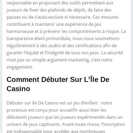
responsable en proposant des outils permettant aux
joueurs de fixer des plafonds de dépôt, de faire des
pauses ou de s’auto-exclure si nécessaire. Ces mesures
contribuent à maintenir une expérience de jeu
harmonieuse et à prévenir les comportements à risque. La
transparence étant primordiale, nous nous soumettons
régulièrement à des audits et des certifications afin de
garantir l’équité et l’intégrité de tous nos jeux. La sécurité
n’est pas un simple argument marketing, c’est notre
engagement.
Comment Débuter Sur L’Île De
Casino
Débuter sur Ile De Casino est un jeu d’enfant : notre
processus est conçu pour accueillir aussi bien les
débutants joueurs que les joueurs expérimentés dans un
univers de jeux captivants. Avant toute chose, l’inscription
est indispensable pour accéder aux nombreuses