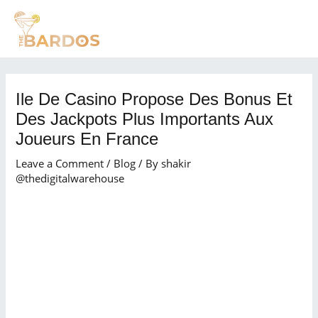
Skip
Post
MAI
to
navigation
MEN
content
Ile De Casino Propose Des Bonus Et
Des Jackpots Plus Importants Aux
Joueurs En France
Leave a Comment
/
Blog
/ By
shakir
@thedigitalwarehouse