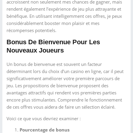
accroissent non seulement mes chances de gagner, mais
rendent également l’expérience de jeu plus attrayante et
bénéfique. En utilisant intelligemment ces offres, je peux
considérablement booster mon plaisir et mes
récompenses potentiels.
Bonus De Bienvenue Pour Les
Nouveaux Joueurs
Un bonus de bienvenue est souvent un facteur
déterminant lors du choix d’un casino en ligne, car il peut
significativement améliorer votre première parcours de
jeu. Les propositions de bienvenue proposent des
avantages attractifs qui rendent vos premières parties
encore plus stimulantes. Comprendre le fonctionnement
de ces offres vous aidera de faire un sélection éclairé.
Voici ce que vous devriez examiner :
Pourcentage de bonus