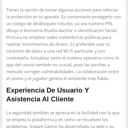
Tienes la opción de tomar algunas acciones para reforzar
la protección en tu aparato. Es conveniente protegerlo con
un código de desbloqueo robusto, ya sea número PIN,
dibujo o biometría (huella dactilar o identificación facial).
Procura no emplear redes inalámbricas públicas para
realizar movimientos de dinero. Es preferible usar tu
conexión de datos o una red Wi-Fi particular y con
contraseña. Actualizar tanto el sistema operativo como la
app del casino también es crucial, pues las parches a
menudo corrigen vulnerabilidades. La colaboración entre
el casino y el jugador genera el ambiente más fiable.
Experiencia De Usuario Y
Asistencia Al Cliente
La seguridad también se aprecia en la facilidad con la que
se emplea la plataforma y en cómo se resuelven los
problemas. Instant Casino ha desarrollado su web y su