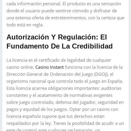
cada información personal. El producto es una sensación
donde el usuario puede sentirse cómodo y disfrutar de
una extensa oferta de entretenimientos, con la certeza que
todo está en regla.
Autorización Y Regulación: El
Fundamento De La Credibilidad
La licencia es el certificado de legalidad de cualquier
casino online.
Casino Instant
funciona con la licencia de la
Dirección General de Ordenación del Juego (DGOJ), el
organismo nacional que controla todo el juego en España.
Esta licencia acarrea obligaciones importantes: auditorías
constantes y el acatamiento de normativas exigentes
sobre juego controlado, defensa del jugador, seguridad en
pagos y equidad de los juegos. Optar por un casino con
licencia española supone que tus derechos están
respaldados por la ley. Tienes la posibilidad de acudir a un
ente de control ante cualquier reclamación, un