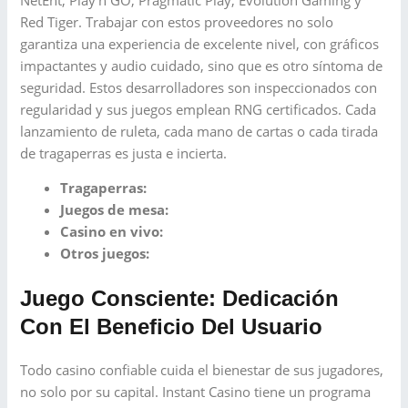
Red Tiger. Trabajar con estos proveedores no solo
garantiza una experiencia de excelente nivel, con gráficos
impactantes y audio cuidado, sino que es otro síntoma de
seguridad. Estos desarrolladores son inspeccionados con
regularidad y sus juegos emplean RNG certificados. Cada
lanzamiento de ruleta, cada mano de cartas o cada tirada
de tragaperras es justa e incierta.
Tragaperras:
Juegos de mesa:
Casino en vivo:
Otros juegos:
Juego Consciente: Dedicación
Con El Beneficio Del Usuario
Todo casino confiable cuida el bienestar de sus jugadores,
no solo por su capital. Instant Casino tiene un programa