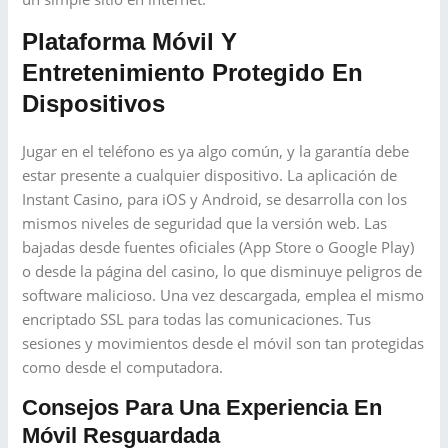
Plataforma Móvil Y
Entretenimiento Protegido En
Dispositivos
Jugar en el teléfono es ya algo común, y la garantía debe
estar presente a cualquier dispositivo. La aplicación de
Instant Casino, para iOS y Android, se desarrolla con los
mismos niveles de seguridad que la versión web. Las
bajadas desde fuentes oficiales (App Store o Google Play)
o desde la página del casino, lo que disminuye peligros de
software malicioso. Una vez descargada, emplea el mismo
encriptado SSL para todas las comunicaciones. Tus
sesiones y movimientos desde el móvil son tan protegidas
como desde el computadora.
Consejos Para Una Experiencia En
Móvil Resguardada