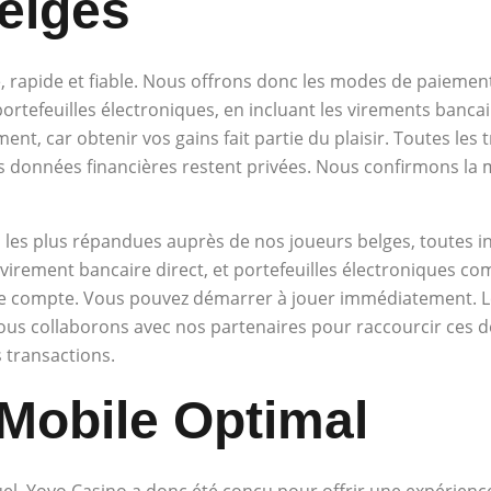
elges
le, rapide et fiable. Nous offrons donc les modes de paiemen
ortefeuilles électroniques, en incluant les virements bancai
ent, car obtenir vos gains fait partie du plaisir. Toutes les
s données financières restent privées. Nous confirmons la 
s les plus répandues auprès de nos joueurs belges, toutes i
virement bancaire direct, et portefeuilles électroniques com
e compte. Vous pouvez démarrer à jouer immédiatement. Les 
ous collaborons avec nos partenaires pour raccourcir ces 
 transactions.
Mobile Optimal
el. Yoyo Casino a donc été conçu pour offrir une expérience 