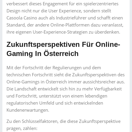
verbessert dieses Engagement für ein spielerzentriertes
Design nicht nur die User Experience, sondern stellt
Casoola Casino auch als Industrieführer und schafft einen
Standard, der andere Online-Plattformen dazu veranlasst,
ihre eigenen User-Experience-Strategien zu überdenken.
Zukunftsperspektiven Für Online-
Gaming In Österreich
Mit der Fortschritt der Regulierungen und dem
technischen Fortschritt sieht die Zukunftsperspektiven des
Online-Gamings in Österreich immer aussichtsreicher aus.
Die Landschaft entwickelt sich hin zu mehr Verfügbarkeit
und Fortschritt, unterstützt von einem lebendigen
regulatorischen Umfeld und sich entwickelnden
Kundenerwartungen.
Zu den Schlüsselfaktoren, die diese Zukunftsperspektive
prägen, zählen: