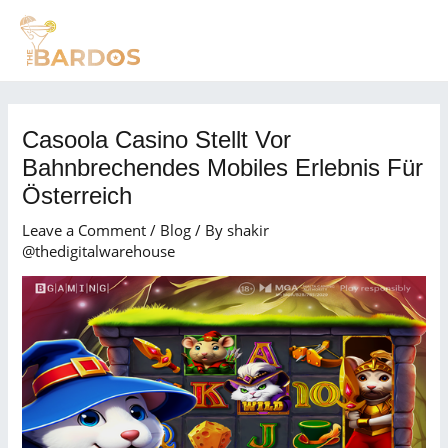
Skip
Post
MAI
to
navigation
MEN
content
Casoola Casino Stellt Vor
Bahnbrechendes Mobiles Erlebnis Für
Österreich
Leave a Comment
/
Blog
/ By
shakir
@thedigitalwarehouse