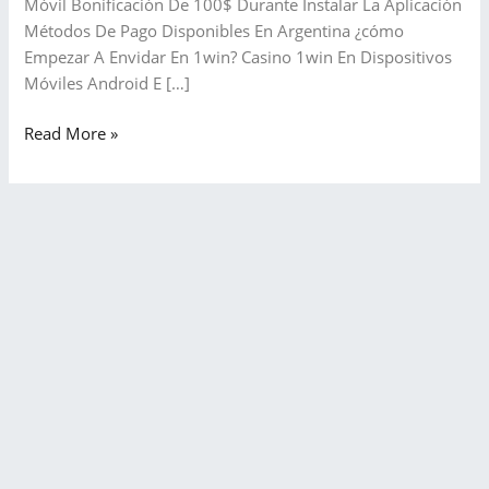
Móvil Bonificación De 100$ Durante Instalar La Aplicación
Casino
Métodos De Pago Disponibles En Argentina ¿cómo
Empezar A Envidar En 1win? Casino 1win En Dispositivos
Móviles Android E […]
Read More »