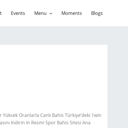
t
Events
Menu
Moments
Blogs
 Yüksek Oranlarla Canlı Bahis Türkiye’deki 1win
asını Indirin In Resmi Spor Bahis Sitesi Ana