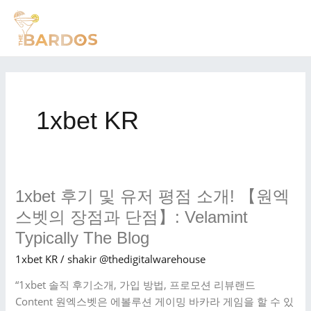
Skip
MAI
to
MEN
content
1xbet KR
1xbet
1xbet 후기 및 유저 평점 소개! 【원엑
후
스벳의 장점과 단점】: Velamint
기
Typically The Blog
및
1xbet KR
/
shakir @thedigitalwarehouse
유
저
“1xbet 솔직 후기소개, 가입 방법, 프로모션 리뷰랜드
평
Content 원엑스벳은 에볼루션 게이밍 바카라 게임을 할 수 있
점