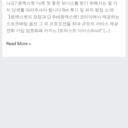
나요? 원엑스벳 1x벳 첫 충전 보너스를 받기 위해서는 몇 가
소
지 단계를 따라주셔야 합니다 Bet 후기 및 유저 평점 소개!
개!
【원엑스벳의 장점과 단 Bet(원엑스벳) 코리아에서 제공하는
【원
스포츠베팅 옵션 그 외 프로모션들 최대 규모의 서비스 제공
엑
전화 가입 암호화폐 카지노 [트러스트 다이스(trust” […]
스
벳
Read More »
의
장
점
과
단
점】:
Velamint
Typically
The
Blog