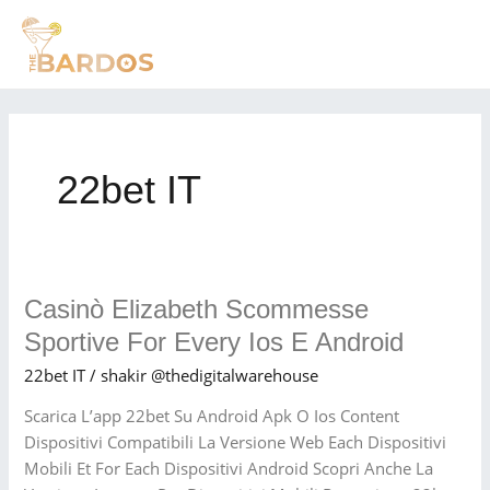
Skip
MAI
to
MEN
content
22bet IT
Casinò
Casinò Elizabeth Scommesse
Elizabeth
Sportive For Every Ios E Android
Scommesse
22bet IT
/
shakir @thedigitalwarehouse
Sportive
For
Scarica L’app 22bet Su Android Apk O Ios Content
Every
Dispositivi Compatibili La Versione Web Each Dispositivi
Ios
Mobili Et For Each Dispositivi Android Scopri Anche La
E