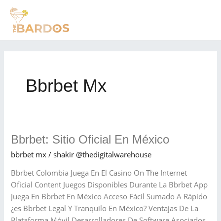
Skip
MAI
to
MEN
content
Bbrbet Mx
Bbrbet:
Bbrbet: Sitio Oficial En México
Sitio
bbrbet mx
/
shakir @thedigitalwarehouse
Oficial
Bbrbet Colombia Juega En El Casino On The Internet
En
Oficial Content Juegos Disponibles Durante La Bbrbet App
México
Juega En Bbrbet En México Acceso Fácil Sumado A Rápido
¿es Bbrbet Legal Y Tranquilo En México? Ventajas De La
Plataforma Móvil Desarrolladores De Software Asociados