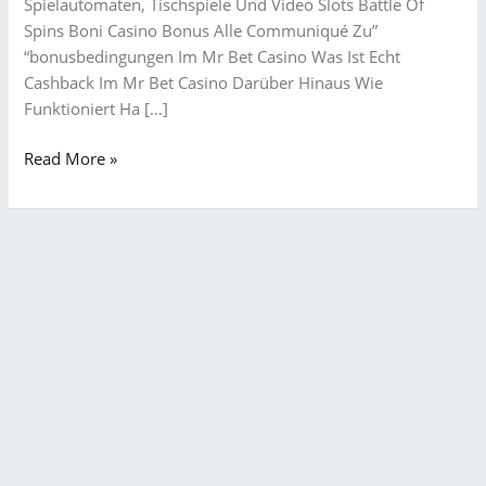
Spielautomaten, Tischspiele Und Video Slots Battle Of
Spins Boni Casino Bonus Alle Communiqué Zu”
“bonusbedingungen Im Mr Bet Casino Was Ist Echt
Cashback Im Mr Bet Casino Darüber Hinaus Wie
Funktioniert Ha […]
Read More »