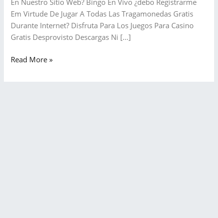
En Nuestro Sitio Web? Bingo En Vivo ¿debo Registrarme
+
Em Virtude De Jugar A Todas Las Tragamonedas Gratis
De
Durante Internet? Disfruta Para Los Juegos Para Casino
Eighteen,
Gratis Desprovisto Descargas Ni […]
000
Juegos
Read More »