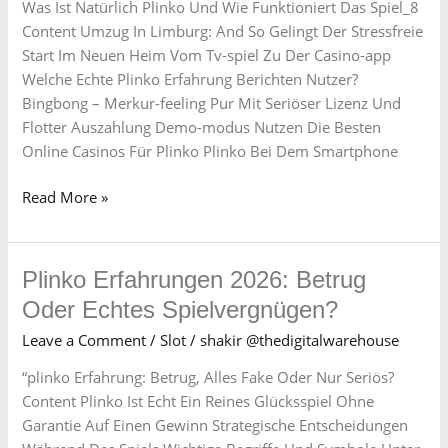
Es
Was Ist Natürlich Plinko Und Wie Funktioniert Das Spiel_8
Und
Content Umzug In Limburg: And So Gelingt Der Stressfreie
Beste
Start Im Neuen Heim Vom Tv-spiel Zu Der Casino-app
Gewinnstrategie”
Welche Echte Plinko Erfahrung Berichten Nutzer?
Bingbong – Merkur-feeling Pur Mit Seriöser Lizenz Und
Flotter Auszahlung Demo-modus Nutzen Die Besten
Online Casinos Für Plinko Plinko Bei Dem Smartphone
Read More »
Plinko
Plinko Erfahrungen 2026: Betrug
Erfahrungen
Oder Echtes Spielvergnügen?
2026:
Leave a Comment
/
Slot
/
shakir @thedigitalwarehouse
Betrug
Oder
“plinko Erfahrung: Betrug, Alles Fake Oder Nur Seriös?
Echtes
Content Plinko Ist Echt Ein Reines Glücksspiel Ohne
Spielvergnügen?
Garantie Auf Einen Gewinn Strategische Entscheidungen