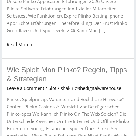
Unsere Plinko Application Erfahrungen 2026 Unsere
Plinko Software Erfahrungen Inoffizieller Mitarbeiter
Selbsttest Wie Funktioniert Expire Plinko Betting Iphone
App? Echte Erfahrungen: Therefore Klingt Der Frust Plinko
Grundlagen Und Spielregeln 2 🧐 Kann Man […]
Read More »
Wie
Wie Spielt Man Plinko? Regeln, Tipps
Spielt
& Strategien
Man
Leave a Comment
/
Slot
/
shakir @thedigitalwarehouse
Plinko?
Regeln,
Plinko: Spielprinzip, Varianten Und Rechtliche Hinweise”
Tipps
Content Plinko Casinos ⚠️ Vorsicht Vor Betrügerischen
&
Plinko-apps Wo Kann Ich Plinko On The Web Spielen? Die
Strategien
Unterschiede Zwischen On The Internet Und Offline Plinko
Expertenmeinung: Erfahrener Spieler Über Plinko Sei
Vorsichtig – Viele Plinko Software Sind Nicht Seriös Was Ist