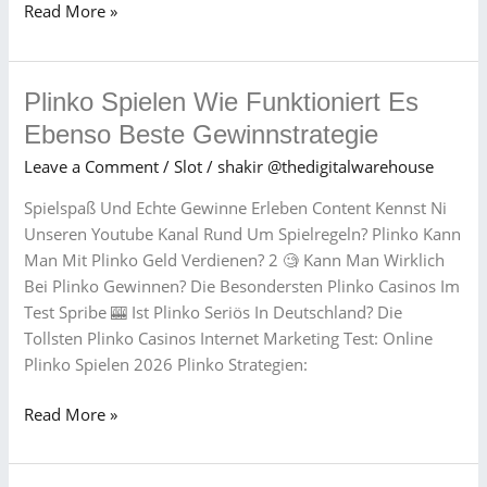
Read More »
Plinko
Plinko Spielen Wie Funktioniert Es
Spielen
Ebenso Beste Gewinnstrategie
Wie
Leave a Comment
/
Slot
/
shakir @thedigitalwarehouse
Funktioniert
Es
Spielspaß Und Echte Gewinne Erleben Content Kennst Ni
Ebenso
Unseren Youtube Kanal Rund Um Spielregeln? Plinko Kann
Beste
Man Mit Plinko Geld Verdienen? 2 🧐 Kann Man Wirklich
Gewinnstrategie
Bei Plinko Gewinnen? Die Besondersten Plinko Casinos Im
Test Spribe 🎰 Ist Plinko Seriös In Deutschland? Die
Tollsten Plinko Casinos Internet Marketing Test: Online
Plinko Spielen 2026 Plinko Strategien:
Read More »