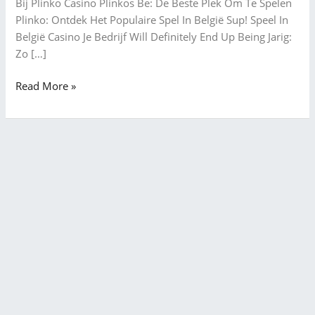
Bij Plinko Casino Plinkos Be: De Beste Plek Om Te Spelen
Spellen”
Plinko: Ontdek Het Populaire Spel In België Sup! Speel In
België Casino Je Bedrijf Will Definitely End Up Being Jarig:
Zo […]
Read More »