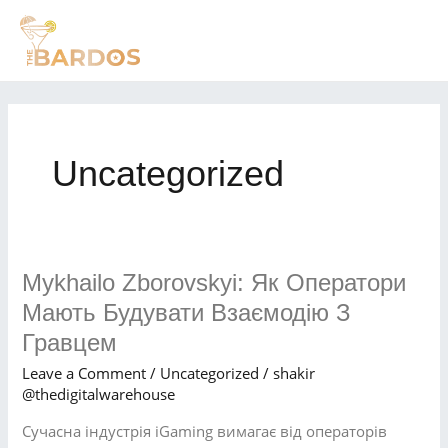
Skip
MAI
to
MEN
content
Uncategorized
Mykhailo
Mykhailo Zborovskyi: Як Оператори
Zborovskyi:
Мають Будувати Взаємодію З
як
Гравцем
оператори
Leave a Comment
/
Uncategorized
/
shakir
мають
@thedigitalwarehouse
будувати
взаємодію
Сучасна індустрія iGaming вимагає від операторів
з