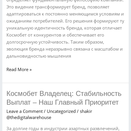
Это видение трансформирует бренд, позволяет
адаптироваться к постоянно меняющимся условиям и
ожиданиям потребителей. Его решения формируют ту
уникальную идентичность бренда, которая отличает
Космобет от конкурентов и обеспечивает его
долгосрочную устойчивость. Таким образом,
эволюция бренда неразрывно связана с масштабом и
дальновидностью мышления
Read More »
Космобет
Космобет Владелец: Стабильность
владелец:
Выплат – Наш Главный Приоритет
стабильность
Leave a Comment
/
Uncategorized
/
shakir
выплат
@thedigitalwarehouse
–
наш
За долгие годы в индустрии азартных развлечений,