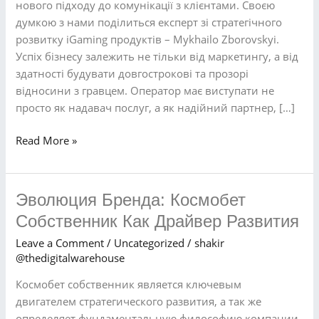
нового підходу до комунікації з клієнтами. Своєю
гравцем
думкою з нами поділиться експерт зі стратегічного
розвитку iGaming продуктів – Mykhailo Zborovskyi.
Успіх бізнесу залежить не тільки від маркетингу, а від
здатності будувати довгострокові та прозорі
відносини з гравцем. Оператор має виступати не
просто як надавач послуг, а як надійний партнер, […]
Read More »
Эволюция
Эволюция Бренда: Космобет
бренда:
Собственник Как Драйвер Развития
Космобет
Leave a Comment
/
Uncategorized
/
shakir
собственник
@thedigitalwarehouse
как
драйвер
Космобет собственник является ключевым
развития
двигателем стратегического развития, а так же
определяет фундаментальную философию компании.