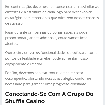
Em continuação, devemos nos concentrar em assimilar as
diretrizes e a estrutura de cada jogo para desenvolver
estratégias bem embasadas que otimizem nossas chances
de sucesso.
Jogar durante campanhas ou bônus especiais pode
proporcionar ganhos adicionais, então vamos ficar
atentos.
Outrossim, utilizar os funcionalidades do software, como
pontos de lealdade e tarefas, pode aumentar nosso
engajamento e retorno.
Por fim, devemos analisar continuamente nosso
desempenho, ajustando nossas estratégias conforme
necessário para garantir uma progresso constante.
Conectando-Se Com A Grupo Do
Shuffle Casino