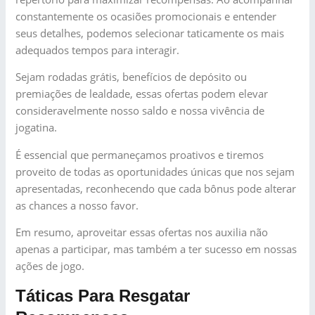
constantemente os ocasiões promocionais e entender
seus detalhes, podemos selecionar taticamente os mais
adequados tempos para interagir.
Sejam rodadas grátis, benefícios de depósito ou
premiações de lealdade, essas ofertas podem elevar
consideravelmente nosso saldo e nossa vivência de
jogatina.
É essencial que permaneçamos proativos e tiremos
proveito de todas as oportunidades únicas que nos sejam
apresentadas, reconhecendo que cada bônus pode alterar
as chances a nosso favor.
Em resumo, aproveitar essas ofertas nos auxilia não
apenas a participar, mas também a ter sucesso em nossas
ações de jogo.
Táticas Para Resgatar