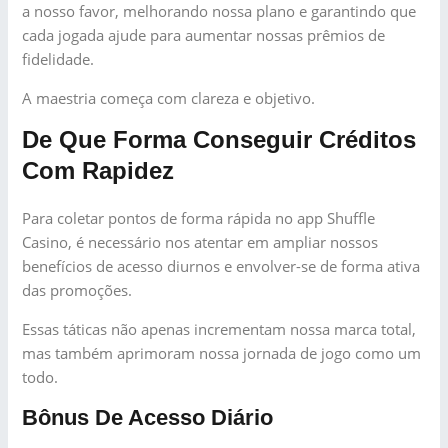
a nosso favor, melhorando nossa plano e garantindo que
cada jogada ajude para aumentar nossas prêmios de
fidelidade.
A maestria começa com clareza e objetivo.
De Que Forma Conseguir Créditos
Com Rapidez
Para coletar pontos de forma rápida no app Shuffle
Casino, é necessário nos atentar em ampliar nossos
benefícios de acesso diurnos e envolver-se de forma ativa
das promoções.
Essas táticas não apenas incrementam nossa marca total,
mas também aprimoram nossa jornada de jogo como um
todo.
Bônus De Acesso Diário