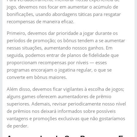
jogo, devemos nos focar em aumentar o acúmulo de
bonificações, usando abordagens táticas para resgatar
recompensas de maneira eficaz.
Primeiro, devemos dar prioridade a jogar durante os
períodos de promoção; os bônus tendem a se aumentar
nessas situações, aumentando nossos ganhos. Em
seguida, podemos entrar de planos de fidelidade que
proporcionam recompensas por níveis — esses
programas encorajam o jogatina regular, o que se
converte em bônus maiores.
Além disso, devemos ficar vigilantes à escolha de jogos;
alguns games oferecem aumentadores de prêmio
superiores. Ademais, revisar periodicamente nosso nível
de prêmios nos deixará informados sobre possíveis
vantagens e promoções exclusivas que não gostaríamos
de perder.