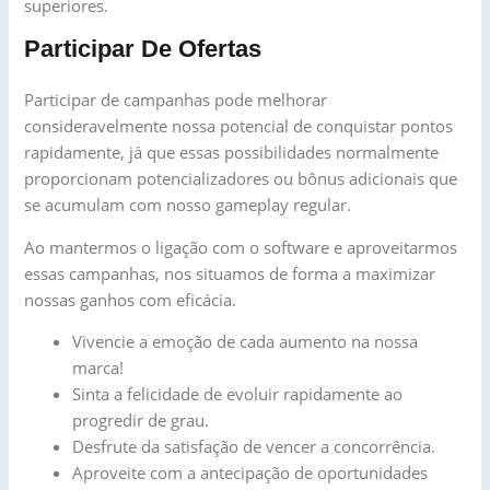
superiores.
Participar De Ofertas
Participar de campanhas pode melhorar
consideravelmente nossa potencial de conquistar pontos
rapidamente, já que essas possibilidades normalmente
proporcionam potencializadores ou bônus adicionais que
se acumulam com nosso gameplay regular.
Ao mantermos o ligação com o software e aproveitarmos
essas campanhas, nos situamos de forma a maximizar
nossas ganhos com eficácia.
Vivencie a emoção de cada aumento na nossa
marca!
Sinta a felicidade de evoluir rapidamente ao
progredir de grau.
Desfrute da satisfação de vencer a concorrência.
Aproveite com a antecipação de oportunidades