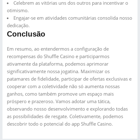
Celebrem as vitórias uns dos outros para incentivar o
otimismo.
Engajar-se em atividades comunitárias consolida nosso
dedicação.
Conclusão
Em resumo, ao entendermos a configuração de
recompensas do Shuffle Casino e participarmos
ativamente da plataforma, podemos aprimorar
significativamente nossa jogatina. Maximizar os
patamares de fidelidade, participar de ofertas exclusivas e
cooperar com a coletividade não só aumenta nossas
ganhos, como também promove um espaço mais
próspero e prazeroso. Vamos adotar uma tática,
observando nosso desenvolvimento e explorando todas
as possibilidades de resgate. Coletivamente, podemos
descobrir todo o potencial do app Shuffle Casino.