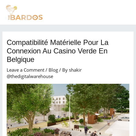
Skip
Post
MAI
to
navigation
MEN
content
Compatibilité Matérielle Pour La
Connexion Au Casino Verde En
Belgique
Leave a Comment
/
Blog
/ By
shakir
@thedigitalwarehouse