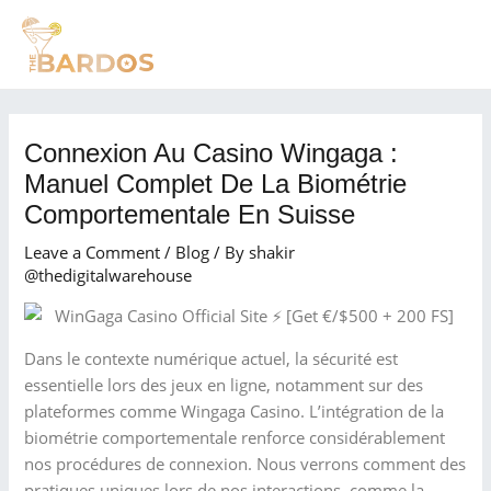
Skip
Post
MAI
to
navigation
MEN
content
Connexion Au Casino Wingaga :
Manuel Complet De La Biométrie
Comportementale En Suisse
Leave a Comment
/
Blog
/ By
shakir
@thedigitalwarehouse
Dans le contexte numérique actuel, la sécurité est
essentielle lors des jeux en ligne, notamment sur des
plateformes comme Wingaga Casino. L’intégration de la
biométrie comportementale renforce considérablement
nos procédures de connexion. Nous verrons comment des
pratiques uniques lors de nos interactions, comme la