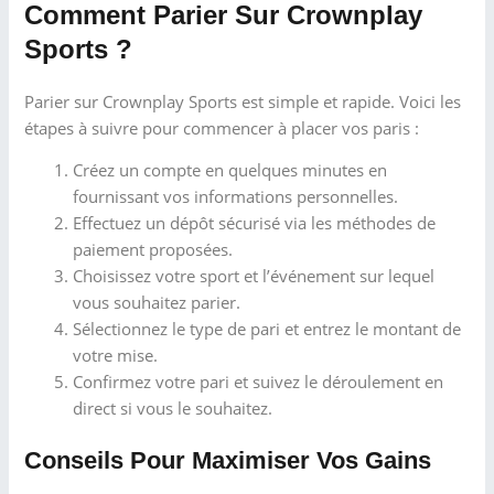
Comment Parier Sur Crownplay
Sports ?
Parier sur Crownplay Sports est simple et rapide. Voici les
étapes à suivre pour commencer à placer vos paris :
Créez un compte en quelques minutes en
fournissant vos informations personnelles.
Effectuez un dépôt sécurisé via les méthodes de
paiement proposées.
Choisissez votre sport et l’événement sur lequel
vous souhaitez parier.
Sélectionnez le type de pari et entrez le montant de
votre mise.
Confirmez votre pari et suivez le déroulement en
direct si vous le souhaitez.
Conseils Pour Maximiser Vos Gains