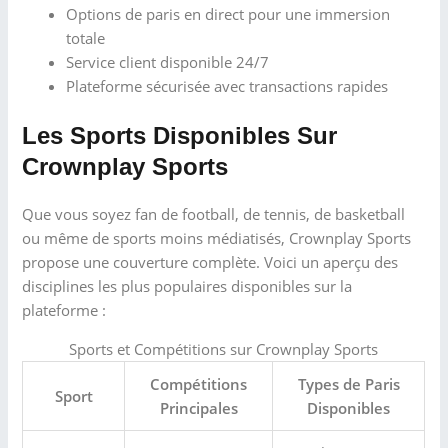
Options de paris en direct pour une immersion
totale
Service client disponible 24/7
Plateforme sécurisée avec transactions rapides
Les Sports Disponibles Sur
Crownplay Sports
Que vous soyez fan de football, de tennis, de basketball
ou même de sports moins médiatisés, Crownplay Sports
propose une couverture complète. Voici un aperçu des
disciplines les plus populaires disponibles sur la
plateforme :
Sports et Compétitions sur Crownplay Sports
Compétitions
Types de Paris
Sport
Principales
Disponibles