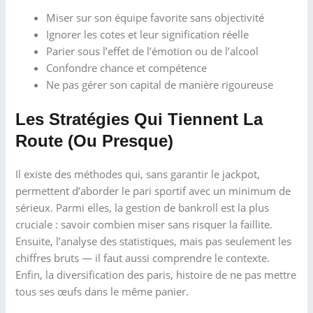
Miser sur son équipe favorite sans objectivité
Ignorer les cotes et leur signification réelle
Parier sous l’effet de l’émotion ou de l’alcool
Confondre chance et compétence
Ne pas gérer son capital de manière rigoureuse
Les Stratégies Qui Tiennent La
Route (ou Presque)
Il existe des méthodes qui, sans garantir le jackpot,
permettent d’aborder le pari sportif avec un minimum de
sérieux. Parmi elles, la gestion de bankroll est la plus
cruciale : savoir combien miser sans risquer la faillite.
Ensuite, l’analyse des statistiques, mais pas seulement les
chiffres bruts — il faut aussi comprendre le contexte.
Enfin, la diversification des paris, histoire de ne pas mettre
tous ses œufs dans le même panier.