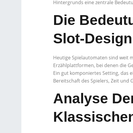
Hintergrunds eine zentrale Bedeutu
Die Bedeutu
Slot-Design
Heutige Spielautomaten sind weit m
Erzählplattformen, bei denen die Ge
Ein gut komponiertes Setting, das
Bereitschaft des Spielers, Zeit und 
Analyse De
Klassischen