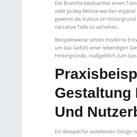
Die Branche beobachtet einen Trend
oder Jockey-Motive werden ergänzt d
gewinnt die Kulisse im Hintergrun
narrative Tiefe zu verleihen.
Beispielsweise setzen moderne Entw
um das Gefühl einer lebendigen Ges
Hintergründe, maßgeblich zum Ges
Praxisbeisp
Gestaltung 
Und Nutzer
Ein Beispiel für exzellentes Design i