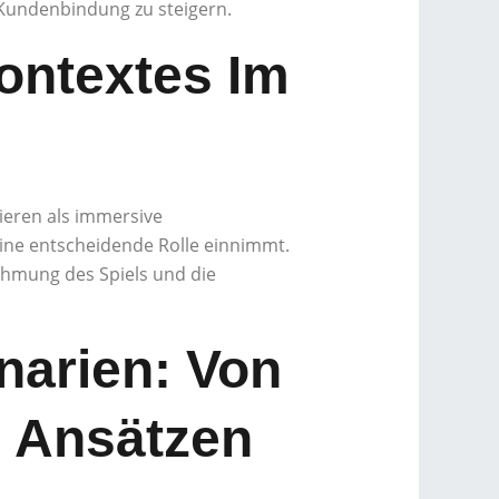
 Kundenbindung zu steigern.
ontextes Im
ieren als immersive
eine entscheidende Rolle einnimmt.
ehmung des Spiels und die
narien: Von
n Ansätzen