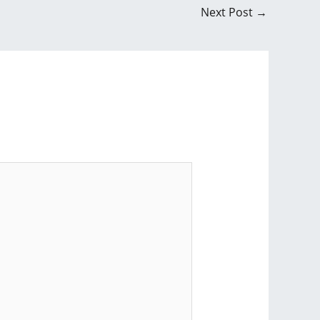
Next Post
→