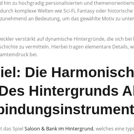
 hin zu hochgradig personalisierten und themenorientierte
urch komplexe Welten wie Sci-Fi, Fantasy oder historische S
d zunehmend an Bedeutung, um das gewählte Motiv zu unter
ickler verstärkt auf dynamische Hintergründe, die sich be
chichte zu vermitteln. Hierbei tragen elementare Details, 
amteindruck bei.
iel: Die Harmonisc
Des Hintergrunds A
bindungsinstrumen
st das Spiel
Saloon & Bank im Hintergrund
, welches eine t