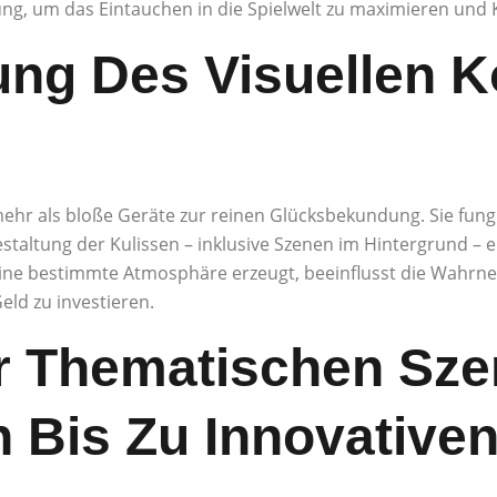
ng, um das Eintauchen in die Spielwelt zu maximieren und
ng Des Visuellen K
ehr als bloße Geräte zur reinen Glücksbekundung. Sie fung
staltung der Kulissen – inklusive Szenen im Hintergrund – 
 eine bestimmte Atmosphäre erzeugt, beeinflusst die Wahrn
Geld zu investieren.
r Thematischen Sze
 Bis Zu Innovative