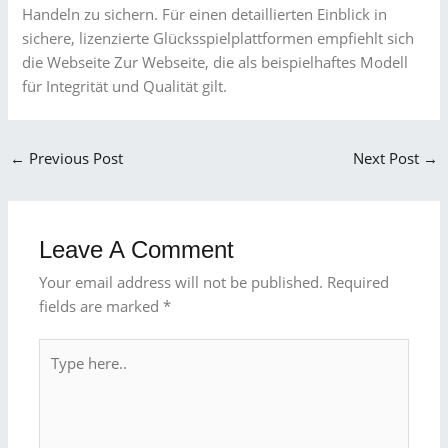
Handeln zu sichern. Für einen detaillierten Einblick in
sichere, lizenzierte Glücksspielplattformen empfiehlt sich
die Webseite Zur Webseite, die als beispielhaftes Modell
für Integrität und Qualität gilt.
←
Previous Post
Next Post
→
Leave A Comment
Your email address will not be published.
Required
fields are marked
*
Type
here..