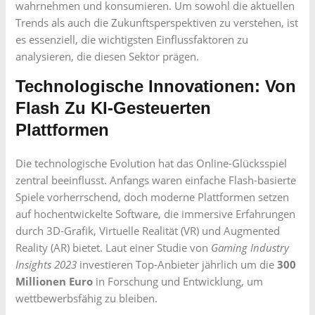
wahrnehmen und konsumieren. Um sowohl die aktuellen
Trends als auch die Zukunftsperspektiven zu verstehen, ist
es essenziell, die wichtigsten Einflussfaktoren zu
analysieren, die diesen Sektor prägen.
Technologische Innovationen: Von
Flash Zu KI-Gesteuerten
Plattformen
Die technologische Evolution hat das Online-Glücksspiel
zentral beeinflusst. Anfangs waren einfache Flash-basierte
Spiele vorherrschend, doch moderne Plattformen setzen
auf hochentwickelte Software, die immersive Erfahrungen
durch 3D-Grafik, Virtuelle Realität (VR) und Augmented
Reality (AR) bietet. Laut einer Studie von
Gaming Industry
Insights 2023
investieren Top-Anbieter jährlich um die
300
Millionen Euro
in Forschung und Entwicklung, um
wettbewerbsfähig zu bleiben.