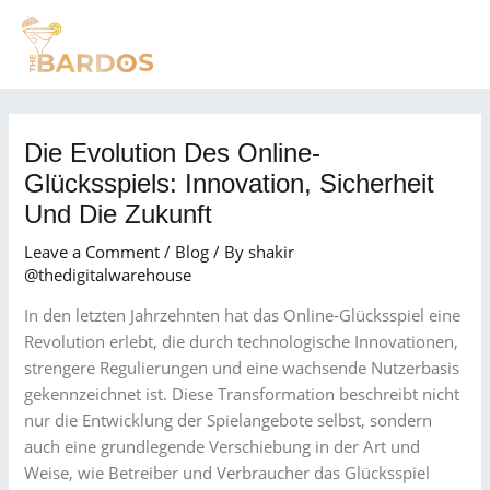
Skip
Post
MAI
to
navigation
MEN
content
Die Evolution Des Online-
Glücksspiels: Innovation, Sicherheit
Und Die Zukunft
Leave a Comment
/
Blog
/ By
shakir
@thedigitalwarehouse
In den letzten Jahrzehnten hat das Online-Glücksspiel eine
Revolution erlebt, die durch technologische Innovationen,
strengere Regulierungen und eine wachsende Nutzerbasis
gekennzeichnet ist. Diese Transformation beschreibt nicht
nur die Entwicklung der Spielangebote selbst, sondern
auch eine grundlegende Verschiebung in der Art und
Weise, wie Betreiber und Verbraucher das Glücksspiel