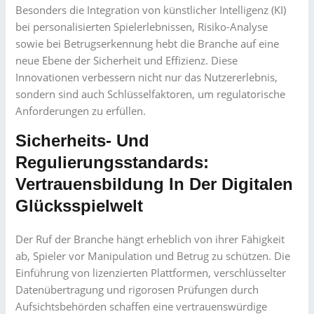
Besonders die Integration von künstlicher Intelligenz (KI)
bei personalisierten Spielerlebnissen, Risiko-Analyse
sowie bei Betrugserkennung hebt die Branche auf eine
neue Ebene der Sicherheit und Effizienz. Diese
Innovationen verbessern nicht nur das Nutzererlebnis,
sondern sind auch Schlüsselfaktoren, um regulatorische
Anforderungen zu erfüllen.
Sicherheits- Und
Regulierungsstandards:
Vertrauensbildung In Der Digitalen
Glücksspielwelt
Der Ruf der Branche hängt erheblich von ihrer Fähigkeit
ab, Spieler vor Manipulation und Betrug zu schützen. Die
Einführung von lizenzierten Plattformen, verschlüsselter
Datenübertragung und rigorosen Prüfungen durch
Aufsichtsbehörden schaffen eine vertrauenswürdige