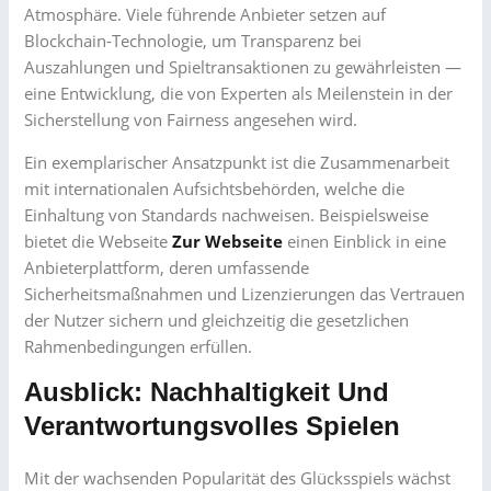
Atmosphäre. Viele führende Anbieter setzen auf
Blockchain-Technologie, um Transparenz bei
Auszahlungen und Spieltransaktionen zu gewährleisten —
eine Entwicklung, die von Experten als Meilenstein in der
Sicherstellung von Fairness angesehen wird.
Ein exemplarischer Ansatzpunkt ist die Zusammenarbeit
mit internationalen Aufsichtsbehörden, welche die
Einhaltung von Standards nachweisen. Beispielsweise
bietet die Webseite
Zur Webseite
einen Einblick in eine
Anbieterplattform, deren umfassende
Sicherheitsmaßnahmen und Lizenzierungen das Vertrauen
der Nutzer sichern und gleichzeitig die gesetzlichen
Rahmenbedingungen erfüllen.
Ausblick: Nachhaltigkeit Und
Verantwortungsvolles Spielen
Mit der wachsenden Popularität des Glücksspiels wächst