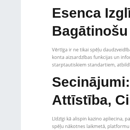
Esenca Izgl
Bagātinošu 
Vērtīga ir ne tikai spēļu daudzveidība
konta aizsardzības funkcijas un in
starptautiskiem standartiem, atbildī
Secinājumi: 
Attīstība, C
Līdzīgi kā alispin kazino apliecina, 
spēļu nākotnes laikmetā, platformu sp