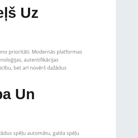
eļš Uz
veno prioritāti. Modernās platformas
noloģijas
,
autentifikācijas
ticību, bet arī novērš dažādus
ba Un
dažādus spēļu automātu, galda spēļu