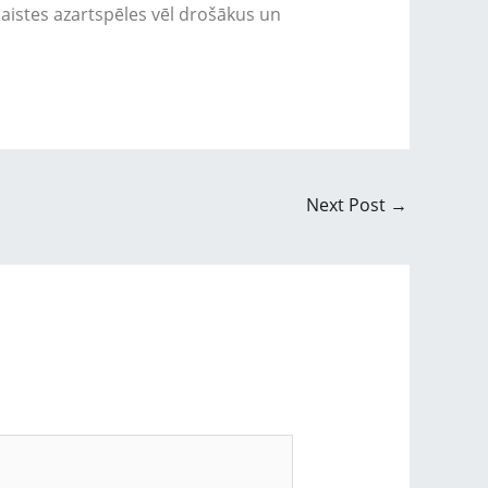
šsaistes azartspēles vēl drošākus un
Next Post
→