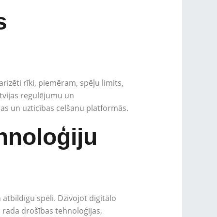
s
arizēti rīki, piemēram, spēļu limits,
tvijas regulējumu un
ības un uzticības celšanu platformās.
hnoloģiju
atbildīgu spēli. Dzīvojot digitālo
ko rada drošības tehnoloģijas,