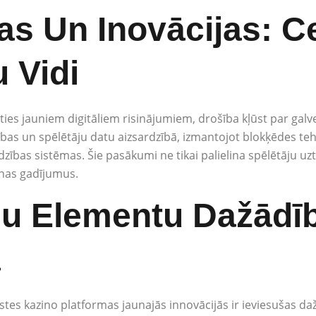
as Un Inovācijas: C
 Vidi
oties jauniem digitāliem risinājumiem, drošība kļūst par gal
bas un spēlētāju datu aizsardzībā, izmantojot
blokķēdes teh
dzības sistēmas
. Šie pasākumi ne tikai palielina spēlētāju uz
anas gadījumus.
ļu Elementu Dažādī
a
istes kazino platformas jaunajās innovācijās ir ieviesušas 