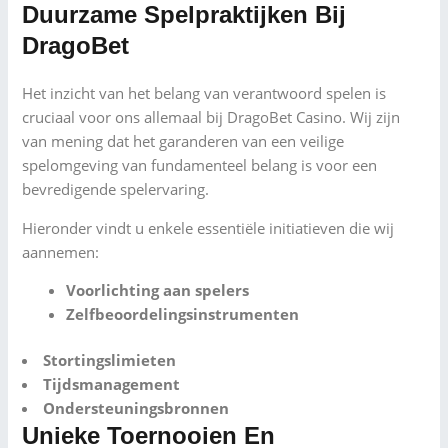
Duurzame Spelpraktijken Bij
DragoBet
Het inzicht van het belang van verantwoord spelen is
cruciaal voor ons allemaal bij DragoBet Casino. Wij zijn
van mening dat het garanderen van een veilige
spelomgeving van fundamenteel belang is voor een
bevredigende spelervaring.
Hieronder vindt u enkele essentiële initiatieven die wij
aannemen:
Voorlichting aan spelers
Zelfbeoordelingsinstrumenten
Stortingslimieten
Tijdsmanagement
Ondersteuningsbronnen
Unieke Toernooien En