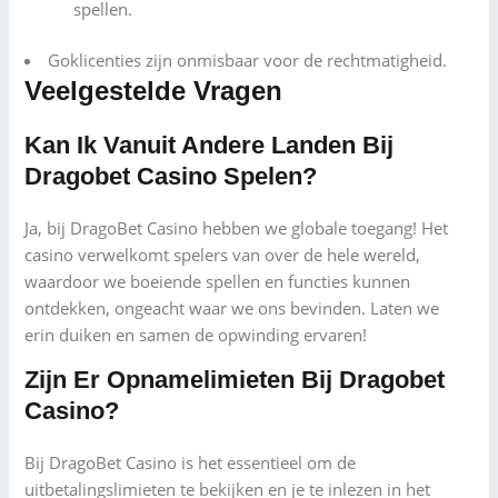
spellen.
Goklicenties zijn onmisbaar voor de rechtmatigheid.
Veelgestelde Vragen
Kan Ik Vanuit Andere Landen Bij
Dragobet Casino Spelen?
Ja, bij DragoBet Casino hebben we globale toegang! Het
casino verwelkomt spelers van over de hele wereld,
waardoor we boeiende spellen en functies kunnen
ontdekken, ongeacht waar we ons bevinden. Laten we
erin duiken en samen de opwinding ervaren!
Zijn Er Opnamelimieten Bij Dragobet
Casino?
Bij DragoBet Casino is het essentieel om de
uitbetalingslimieten te bekijken en je te inlezen in het