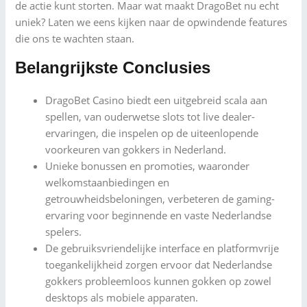
de actie kunt storten. Maar wat maakt DragoBet nu echt
uniek? Laten we eens kijken naar de opwindende features
die ons te wachten staan.
Belangrijkste Conclusies
DragoBet Casino biedt een uitgebreid scala aan
spellen, van ouderwetse slots tot live dealer-
ervaringen, die inspelen op de uiteenlopende
voorkeuren van gokkers in Nederland.
Unieke bonussen en promoties, waaronder
welkomstaanbiedingen en
getrouwheidsbeloningen, verbeteren de gaming-
ervaring voor beginnende en vaste Nederlandse
spelers.
De gebruiksvriendelijke interface en platformvrije
toegankelijkheid zorgen ervoor dat Nederlandse
gokkers probleemloos kunnen gokken op zowel
desktops als mobiele apparaten.