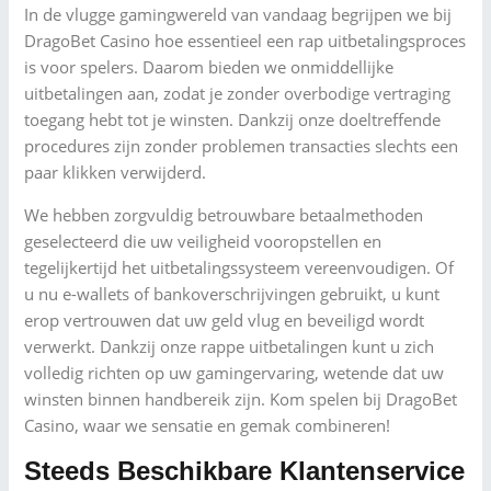
In de vlugge gamingwereld van vandaag begrijpen we bij
DragoBet Casino hoe essentieel een rap uitbetalingsproces
is voor spelers. Daarom bieden we onmiddellijke
uitbetalingen aan, zodat je zonder overbodige vertraging
toegang hebt tot je winsten. Dankzij onze doeltreffende
procedures zijn zonder problemen transacties slechts een
paar klikken verwijderd.
We hebben zorgvuldig betrouwbare betaalmethoden
geselecteerd die uw veiligheid vooropstellen en
tegelijkertijd het uitbetalingssysteem vereenvoudigen. Of
u nu e-wallets of bankoverschrijvingen gebruikt, u kunt
erop vertrouwen dat uw geld vlug en beveiligd wordt
verwerkt. Dankzij onze rappe uitbetalingen kunt u zich
volledig richten op uw gamingervaring, wetende dat uw
winsten binnen handbereik zijn. Kom spelen bij DragoBet
Casino, waar we sensatie en gemak combineren!
Steeds Beschikbare Klantenservice