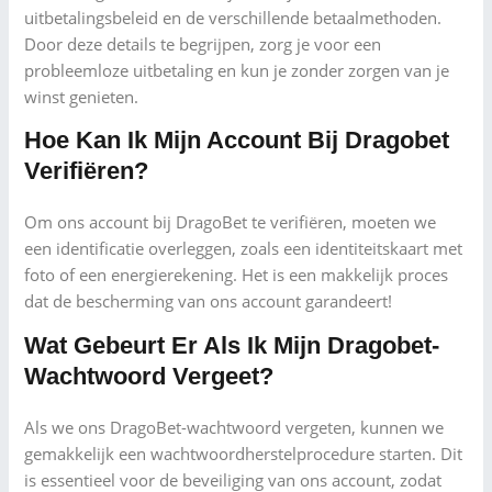
uitbetalingsbeleid en de verschillende betaalmethoden.
Door deze details te begrijpen, zorg je voor een
probleemloze uitbetaling en kun je zonder zorgen van je
winst genieten.
Hoe Kan Ik Mijn Account Bij Dragobet
Verifiëren?
Om ons account bij DragoBet te verifiëren, moeten we
een identificatie overleggen, zoals een identiteitskaart met
foto of een energierekening. Het is een makkelijk proces
dat de bescherming van ons account garandeert!
Wat Gebeurt Er Als Ik Mijn Dragobet-
Wachtwoord Vergeet?
Als we ons DragoBet-wachtwoord vergeten, kunnen we
gemakkelijk een wachtwoordherstelprocedure starten. Dit
is essentieel voor de beveiliging van ons account, zodat