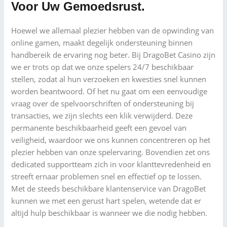
Voor Uw Gemoedsrust.
Hoewel we allemaal plezier hebben van de opwinding van
online gamen, maakt degelijk ondersteuning binnen
handbereik de ervaring nog beter. Bij DragoBet Casino zijn
we er trots op dat we onze spelers 24/7 beschikbaar
stellen, zodat al hun verzoeken en kwesties snel kunnen
worden beantwoord. Of het nu gaat om een eenvoudige
vraag over de spelvoorschriften of ondersteuning bij
transacties, we zijn slechts een klik verwijderd. Deze
permanente beschikbaarheid geeft een gevoel van
veiligheid, waardoor we ons kunnen concentreren op het
plezier hebben van onze spelervaring. Bovendien zet ons
dedicated supportteam zich in voor klanttevredenheid en
streeft ernaar problemen snel en effectief op te lossen.
Met de steeds beschikbare klantenservice van DragoBet
kunnen we met een gerust hart spelen, wetende dat er
altijd hulp beschikbaar is wanneer we die nodig hebben.