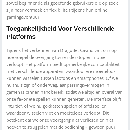
zowel beginnende als geoefende gebruikers die op zoek
zijn naar vermaak en flexibiliteit tijdens hun online
gamingavontuur.
Toegankelijkheid Voor Verschillende
Platforms
Tijdens het verkennen van DragoBet Casino valt ons op
hoe soepel de overgang tussen desktop en mobiel
verloopt. Het platform biedt opmerkelijke compatibiliteit
met verschillende apparaten, waardoor we moeiteloos
kunnen wisselen tussen laptops en smartphones. Of we
nu thuis zijn of onderweg, aanpassingsvermogen in
gamen is binnen handbereik, zodat we altijd en overal van
onze favoriete spellen kunnen genieten. De interface blijft
intuïtief, of we nu gokkasten spelen of tafelspellen,
waardoor wisselen vlot en moeiteloos verloopt. Dit
betekent dat we onze voortgang niet verliezen en niet
hoeven te struggelen met de bediening – gewoon puur,